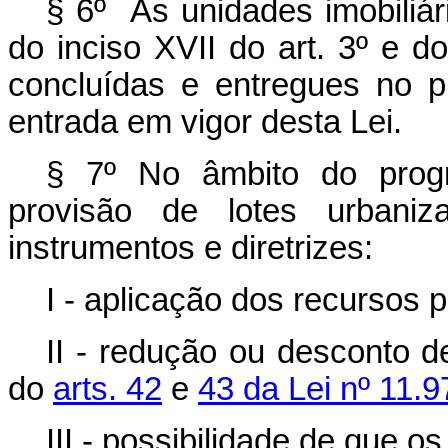
§ 6º As unidades imobiliár
do inciso XVII do art. 3º e do
concluídas e entregues no 
entrada em vigor desta Lei.
§ 7º No âmbito do progr
provisão de lotes urbani
instrumentos e diretrizes:
I - aplicação dos recursos pr
II - redução ou desconto 
do
arts. 42
e
43 da Lei nº 11.9
III - possibilidade de que o