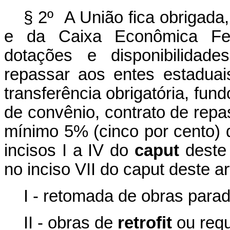
§ 2º A União fica obrigada
e da Caixa Econômica Fe
dotações e disponibilidade
repassar aos entes estaduais,
transferência obrigatória, fun
de convênio, contrato de rep
mínimo 5% (cinco por cento) 
incisos I a IV do
caput
deste 
no inciso VII do
caput
deste ar
I - retomada de obras para
II - obras de
retrofit
ou requ