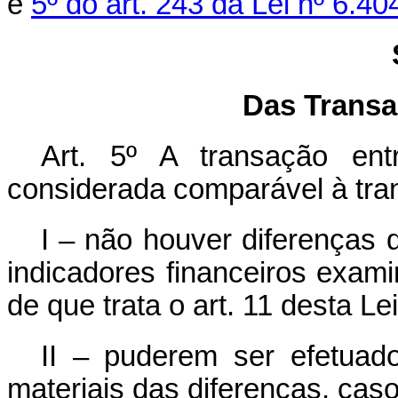
e
5º do art. 243 da Lei nº 6.
Das Trans
Art. 5º A transação ent
considerada comparável à tra
I – não houver diferenças 
indicadores financeiros exam
de que trata o art. 11 desta Lei
II – puderem ser efetuado
materiais das diferenças, caso