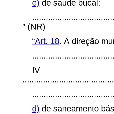
e)
de saúde bucal;
...................................
” (NR)
“Art. 18
. À direção mu
...................................
I
........................................
...................................
d)
de saneamento bás