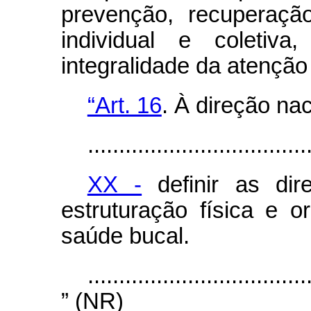
prevenção, recuperação
individual e coletiva
integralidade da atenção
“Art. 16
. À direção na
...................................
XX -
definir as dir
estruturação física e o
saúde bucal.
...................................
” (NR)