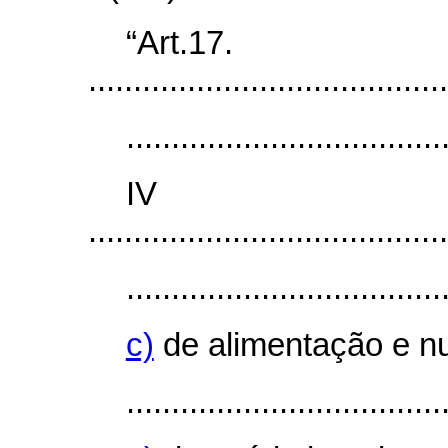
“Art.17.
........................................
...................................
I
........................................
...................................
c)
de alimentação e nu
...................................