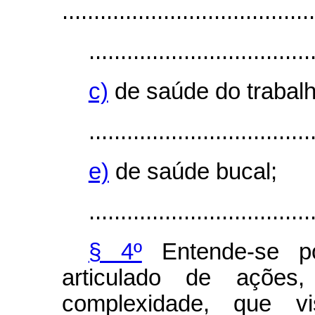
........................................
...................................
c)
de saúde do trabalh
...................................
e)
de saúde bucal;
...................................
§ 4º
Entende-se po
articulado de açõe
complexidade, que v