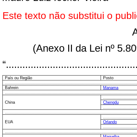
Este texto não substitui o pub
(Anexo II da Lei nº 5.8
“...............................................
País ou Região
Posto
...........................................................................................................
Bahrein
Manama
...........................................................................................................
...........................
China
Chengdu
...........................
...........................................................................................................
...........................
EUA
Orlando
...........................
...........................................................................................................
Marselha