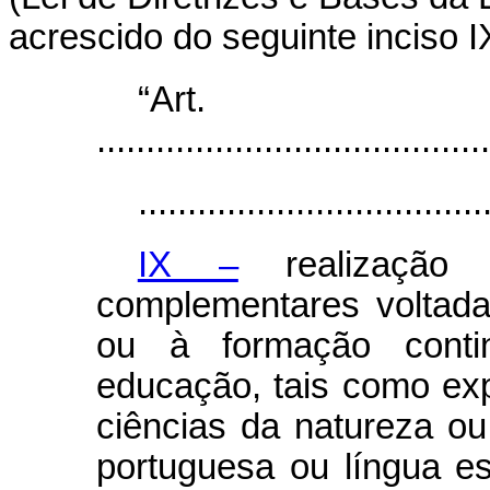
acrescido do seguinte inciso I
“Ar
........................................
...................................
IX –
realização d
complementares voltad
ou à formação contin
educação, tais como exp
ciências da natureza o
portuguesa ou língua estr