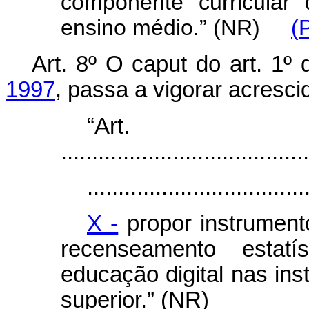
componente curricular
ensino médio.” (NR)
(
Art. 8º O
caput
do art. 1º
1997
, passa a vigorar acresci
“Ar
........................................
...................................
X -
propor instrumento
recenseamento estat
educação digital nas ins
superior.” (NR)