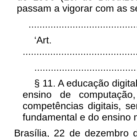
passam a vigorar com as se
.......................................
‘Ar
.........................................
.....................................
§ 11. A educação digita
ensino de computação,
competências digitais, s
fundamental e do ensino 
Brasília, 22 de dezembro 