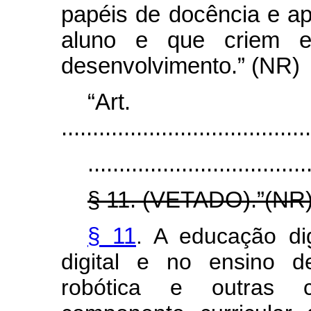
papéis de docência e a
aluno e que criem e
desenvolvimento.” (NR)
“Ar
........................................
...................................
§ 11. (VETADO).”(NR
§ 11
. A educação di
digital e no ensino d
robótica e outras co