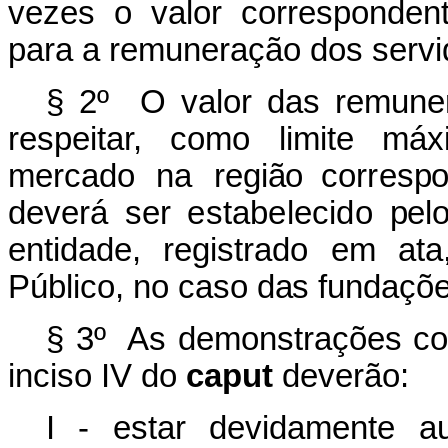
vezes o valor correspondente
para a remuneração dos servi
§
2º
O
v
a
l
or
d
a
s
r
e
mu
n
e
res
p
e
i
tar,
c
o
mo
li
m
i
te
má
x
mercado
na
r
e
g
i
ã
o cor
r
es
p
deverá
ser
estabelecido
p
e
l
e
n
t
i
d
a
d
e
,
r
e
g
i
s
t
ra
d
o
e
m
ata
P
ú
b
li
co,
no caso
d
a
s
f
u
n
d
a
çõ
§ 3º As demonstrações cont
inciso IV do
caput
deverão:
I - estar devidamente au