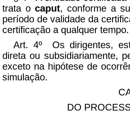
trata o
caput
, conforme a su
período de validade da certif
certificação a qualquer tempo.
Art. 4º Os dirigentes, es
direta ou subsidiariamente, p
exceto na hipótese de oc
o
rrê
s
i
mu
l
aç
ã
o
.
CA
DO PROCESS