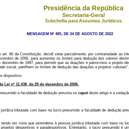
Presidência da República
Secretaria-Geral
Subchefia para Assuntos Jurídicos
MENSAGEM Nº 485, DE 24 DE AGOSTO DE 2022
t. 66 da Constituição, decidi vetar parcialmente, por contrariedade ao inte
ezembro de 2006, para aumentar os limites para dedução dos valores destin
e dezembro de 1997, para permitir que as doações e patrocínios a projeto de
e social, partilhem os limites de dedução das doações a projetos culturais”.
e dispositivo:
da
Lei nº 11.438, de 29 de dezembro de 2006.
 presumido a faculdade de dedução prevista no
caput
deste artigo e a vedação
 jurídica tributada com base no lucro presumido a faculdade de dedução pre
co, tendo em vista que estenderia à pessoa jurídica tributada com base no l
a projetos desportivos e paradesportivos. Entretanto, o lucro presumido é u