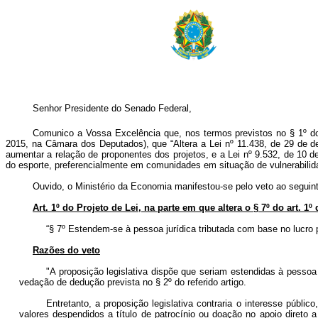
Senhor Presidente do Senado Federal,
Comunico a Vossa Excelência que, nos termos previstos no § 1º do ar
2015, na Câmara dos Deputados), que “Altera a Lei nº 11.438, de 29 de d
aumentar a relação de proponentes dos projetos, e a Lei nº 9.532, de 10 d
do esporte, preferencialmente em comunidades em situação de vulnerabilidad
Ouvido, o Ministério da Economia manifestou-se pelo veto ao seguint
Art. 1º do Projeto de Lei, na parte em que altera o § 7º do art. 1º 
“§ 7º Estendem-se à pessoa jurídica tributada com base no lucro
Razões do veto
"A proposição legislativa dispõe que seriam estendidas à pessoa
vedação de dedução prevista no § 2º do referido artigo.
Entretanto, a proposição legislativa contraria o interesse públi
valores despendidos a título de patrocínio ou doação no apoio direto 