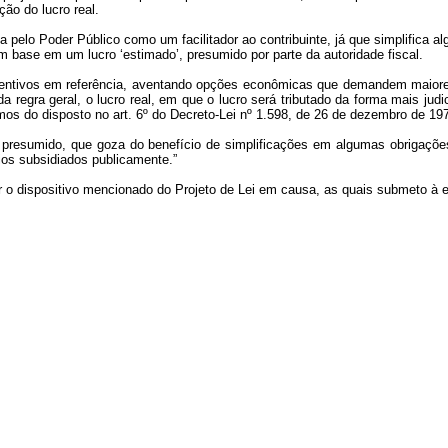
ão do lucro real.
pelo Poder Público como um facilitador ao contribuinte, já que simplifica 
m base em um lucro ‘estimado’, presumido por parte da autoridade fiscal.
incentivos em referência, aventando opções econômicas que demandem maiores 
da regra geral, o lucro real, em que o lucro será tributado da forma mais judi
mos do disposto no art. 6º do Decreto-Lei nº 1.598, de 26 de dezembro de 19
o presumido, que goza do benefício de simplificações em algumas obrigações 
ios subsidiados publicamente.”
r o dispositivo mencionado do Projeto de Lei em causa, as quais submeto à