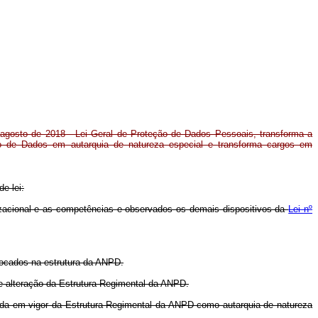
e agosto de 2018 - Lei Geral de Proteção de Dados Pessoais, transforma a
ão de Dados em autarquia de natureza especial e transforma cargos em
e lei:
izacional e as competências e observados os demais dispositivos da
Lei nº
ocados na estrutura da ANPD.
de alteração da Estrutura Regimental da ANPD.
rada em vigor da Estrutura Regimental da ANPD como autarquia de natureza