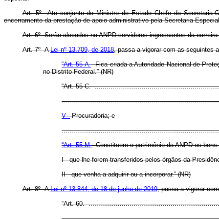
Art. 5º Ato conjunto do Ministro de Estado Chefe da Secretaria-G
encerramento da prestação de apoio administrativo pela Secretaria Especia
Art. 6º Serão alocados na ANPD servidores ingressantes da carreir
Art. 7º A
Lei nº 13.709, de 2018
, passa a vigorar com as seguintes a
“Art. 55-A.
Fica criada a Autoridade Nacional de Proteç
no Distrito Federal.” (NR)
“Art. 55-C. .................................................................
................................................................................
V -
Procuradoria; e
..............................................................................
“Art. 55-M.
Constituem o patrimônio da ANPD os bens e
I - que lhe forem transferidos pelos órgãos da Presidên
II - que venha a adquirir ou a incorporar.” (NR)
Art. 8º A
Lei nº 13.844, de 18 de junho de 2019
, passa a vigorar com
“Art. 60. ...................................................................
................................................................................