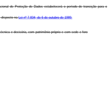
acional de Proteção de Dados estabelecerá o período de transição para o
o disposto na
Lei nº 7.834, de 6 de outubro de 1989.
écnica e decisória, com patrimônio próprio e com sede e foro