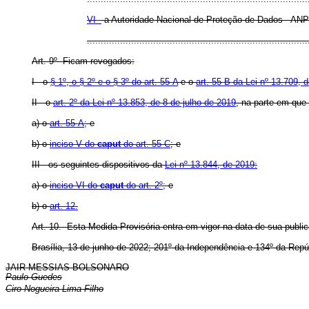
VI -
a Autoridade Nacional de Proteção de Dados - ANP
..............................................................................
Art. 9º Ficam revogados:
I - o
§ 1º, o § 2º e o § 3º do art. 55-A
e o
art. 55-B da Lei nº 13.709, 
II - o
art. 2º da Lei nº 13.853, de 8 de julho de 2019
, na parte em que 
a) o
art. 55-A;
e
b) o
inciso V do
caput
do art. 55-C
; e
III - os seguintes dispositivos da
Lei nº 13.844, de 2019:
a) o
inciso VI do
caput
do art. 2º;
e
b) o
art. 12.
Art. 10. Esta Medida Provisória entra em vigor na data de sua publi
Brasília, 13 de junho de 2022; 201º da Independência e 134º da Repú
JAIR MESSIAS BOLSONARO
Paulo Guedes
Ciro Nogueira Lima Filho