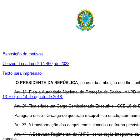
Exposição de motivos
Convertida na Lei nº 14.460, de 2022
Texto para impressão
O PRESIDENTE DA REPÚBLICA
, no uso da atribuição que lhe con
Art. 1º Fica a Autoridade Nacional de Proteção de Dados - ANPD t
13.709, de 14 de agosto de 2018.
Art. 2º Fica criado um Cargo Comissionado Executivo - CCE-18 de D
Parágrafo único. O cargo de que trata o
caput
fica criado, sem aum
Art. 3º A transformação dos cargos comissionados na forma prevista 
Art. 4º A Estrutura Regimental da ANPD, como órgão integrante da 
especial.