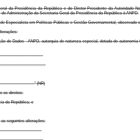
eral da Presidência da República e do Diretor-Presidente da Autoridade N
l de Administração da Secretaria-Geral da Presidência da República à ANPD.
a de Especialista em Políticas Públicas e Gestão Governamental, observado 
lterações:
ão de Dados - ANPD, autarquia de natureza especial, dotada de autonomia t
.................................
.....................................
..............................” (NR)
 os direitos:
cia da República; e
 as seguintes alterações:
.................................
...................................