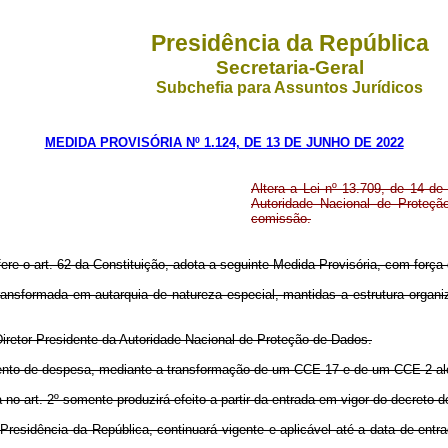
Presidência da República
Secretaria-Geral
Subchefia para Assuntos Jurídicos
MEDIDA PROVISÓRIA Nº 1.124, DE 13 DE JUNHO DE 2022
Altera a Lei nº 13.709, de 14 d
Autoridade Nacional de Proteç
comissão.
fere o art. 62 da Constituição, adota a seguinte Medida Provisória, com força d
ransformada em autarquia de natureza especial, mantidas a estrutura organ
iretor-Presidente da Autoridade Nacional de Proteção de Dados.
ento de despesa, mediante a transformação de um CCE-17 e de um CCE-2 al
no art. 2º somente produzirá efeito a partir da entrada em vigor do decreto 
Presidência da República, continuará vigente e aplicável até a data de ent