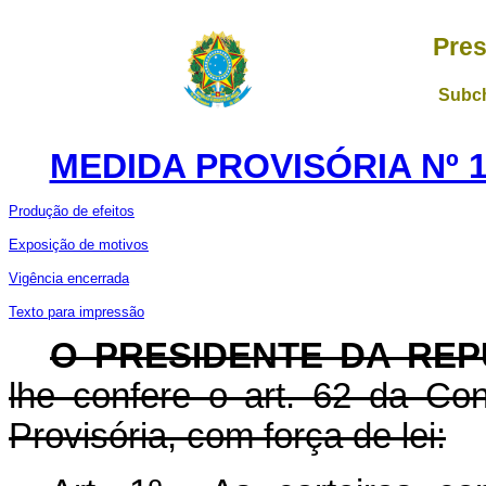
Pres
Subch
MEDIDA PROVISÓRIA Nº 1
Produção de efeitos
Exposição de motivos
Vigência encerrada
Texto para impressão
O PRESIDENTE DA REP
lhe confere o art. 62 da Con
Provisória, com força de lei: