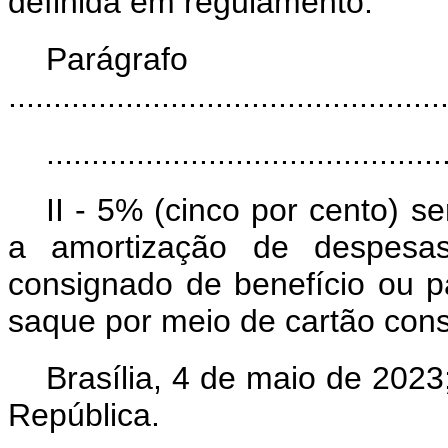
definida em regulamento.
Parágr
................................................
............................................
II - 5% (cinco por cento) 
a amortização de despesas
consignado de benefício ou pa
saque por meio de cartão cons
Brasília, 4 de maio de 2023
República.