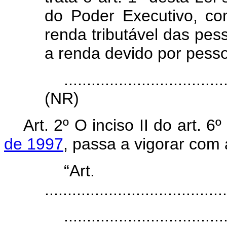
do Poder Executivo, c
renda tributável das pes
a renda devido por pesso
...................................
(NR)
Art. 2º O inciso II do art. 6
de 1997
, passa a vigorar com
“Ar
........................................
...................................