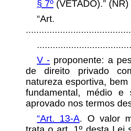
§ 7º
(VETADO).” (NR)
“Ar
........................................
...................................
V -
proponente: a pess
de direito privado c
natureza esportiva, bem 
fundamental, médio e 
aprovado nos termos des
“Art. 13-A
. O valor 
trata o art. 1º desta Le