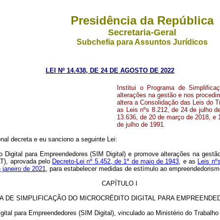
Presidência da República
Secretaria-Geral
Subchefia para Assuntos Jurídicos
LEI Nº 14.438, DE 24 DE AGOSTO DE 2022
Institui o Programa de Simplifica
alterações na gestão e nos proced
altera a Consolidação das Leis do T
as Leis nºs 8.212, de 24 de julho 
13.636, de 20 de março de 2018, e 1
de julho de 1991.
al decreta e eu sanciono a seguinte Lei:
dito Digital para Empreendedores (SIM Digital) e promove alterações na ges
LT), aprovada pelo
Decreto-Lei nº 5.452, de 1º de maio de 1943
, e as
Leis nº
 janeiro de 2021
, para estabelecer medidas de estímulo ao empreendedorism
CAPÍTULO I
 DE SIMPLIFICAÇÃO DO MICROCRÉDITO DIGITAL PARA EMPREENDEDO
igital para Empreendedores (SIM Digital), vinculado ao Ministério do Trabalho