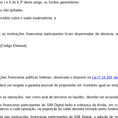
 I e II do § 2º deste artigo, os fundos garantidores:
as não quitadas;
ncidido sobre o saldo inadimplente; e
, as instituições financeiras participantes ficam dispensadas de observa
(Código Eleitoral);
uições financeiras públicas federais, observado o disposto na
Lei nº 14.194, d
erá ser exigida a garantia pessoal do proponente em montante igual ao emp
s às operações, tais como aval de terceiros ou liquidez, deverão ser acionad
ões financeiras participantes do SIM Digital farão a cobrança da dívida, em
elativos a cada operação, na proporção do saldo devedor honrado pelos fundos
rte das instituições financeiras participantes do SIM Digital, a adoção de