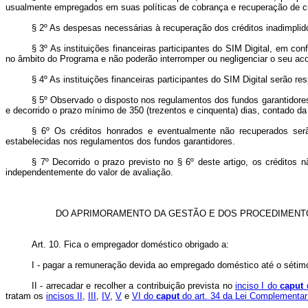
usualmente empregados em suas políticas de cobrança e recuperação de cr
§ 2º As despesas necessárias à recuperação dos créditos inadimplidos
§ 3º As instituições financeiras participantes do SIM Digital, em c
no âmbito do Programa e não poderão interromper ou negligenciar o seu 
§ 4º As instituições financeiras participantes do SIM Digital serão
§ 5º Observado o disposto nos regulamentos dos fundos garantidores
e decorrido o prazo mínimo de 350 (trezentos e cinquenta) dias, contado da 
§ 6º Os créditos honrados e eventualmente não recuperados serã
estabelecidas nos regulamentos dos fundos garantidores.
§ 7º Decorrido o prazo previsto no § 6º deste artigo, os créditos
independentemente do valor de avaliação.
DO APRIMORAMENTO DA GESTÃO E DOS PROCEDIMENTO
Art. 10.
Fica o empregador doméstico obrigado a:
I - pagar a remuneração devida ao empregado doméstico até o sétim
II - arrecadar e recolher a contribuição prevista no
inciso I do
caput
d
tratam os
incisos II,
III
,
IV
,
V
e
VI do
caput
do art. 34 da Lei Complementar