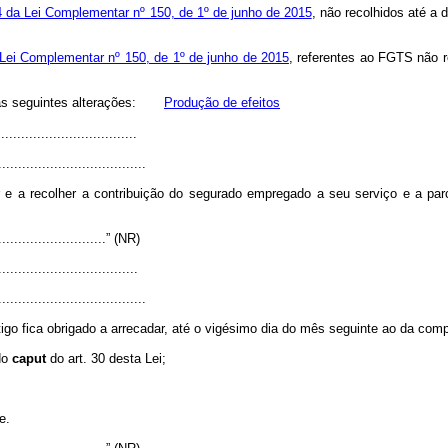
4 da Lei Complementar nº 150, de 1º de junho de 2015
, não recolhidos até a 
 Lei Complementar nº 150, de 1º de junho de 2015
, referentes ao FGTS não r
m as seguintes alterações:
Produção de efeitos
..................................
.....................................
 e a recolher a contribuição do segurado empregado a seu serviço e a par
.............................” (NR)
..................................
.....................................
igo fica obrigado a arrecadar, até o vigésimo dia do mês seguinte ao da com
 do
caput
do art. 30 desta Lei;
e.