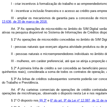
I - criar incentivos à formalização do trabalho e ao empreendedorism
II - incentivar a inclusão financeira e o acesso ao crédito para empr
III - ampliar os mecanismos de garantia para a concessão de micro
13.636, de 20 de março de 2018.
Art. 3º As operações de microcrédito no âmbito do SIM Digital ser
ativas na pesquisa disponível no Sistema de Informações de Créditos dispon
§ 1º As operações de microcrédito concedidas no âmbito do SIM Digit
I - pessoas naturais que exerçam alguma atividade produtiva ou de pre
II - pessoas naturais e microempreendedores individuais no âmbito
III - mulheres, em caráter preferencial, até que se atinja a proporçã
§ 2º A primeira linha de crédito a ser concedida ao beneficiário pe
quinhentos reais), considerada a soma de todos os contratos de operação, a
§ 3º As linhas de créditos subsequentes somente poderão ser conced
do Trabalho e Previdência.
Art. 4º As carteiras comerciais de operações de crédito contratada
operações de microfinanças, observado o disposto nesta Lei e nos regulam
§ 1º O disposto nos
§§ 3º
e
6º do art. 9º da Lei nº 12.087, de 11 de