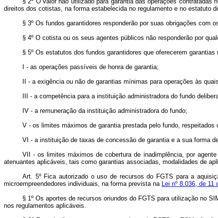
§ 2º O valor não utilizado para garantia das operações contratadas 
direitos dos cotistas, na forma estabelecida no regulamento e no estatuto d
§ 3º Os fundos garantidores responderão por suas obrigações com os 
§ 4º O cotista ou os seus agentes públicos não responderão por qualq
§ 5º Os estatutos dos fundos garantidores que oferecerem garantias 
I - as operações passíveis de honra de garantia;
II - a exigência ou não de garantias mínimas para operações às quais
III - a competência para a instituição administradora do fundo delibe
IV - a remuneração da instituição administradora do fundo;
V - os limites máximos de garantia prestada pelo fundo, respeitados
VI - a instituição de taxas de concessão de garantia e a sua forma de
VII - os limites máximos de cobertura de inadimplência, por agente
atenuantes aplicáveis, tais como garantias associadas, modalidades de apli
Art. 5º
Fica autorizado o uso de recursos do FGTS para a aquisiçã
microempreendedores individuais, na forma prevista na
Lei nº 8.036, de 11
§ 1º Os aportes de recursos oriundos do FGTS para utilização no SI
nos regulamentos aplicáveis.