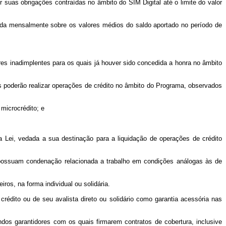
suas obrigações contraídas no âmbito do SIM Digital até o limite do valor
da mensalmente sobre os valores médios do saldo aportado no período de
es inadimplentes para os quais já houver sido concedida a honra no âmbito
uais poderão realizar operações de crédito no âmbito do Programa, observados
microcrédito; e
a Lei, vedada a sua destinação para a liquidação de operações de crédito
 possuam condenação relacionada a trabalho em condições análogas às de
iros, na forma individual ou solidária.
crédito ou de seu avalista direto ou solidário como garantia acessória nas
dos garantidores com os quais firmarem contratos de cobertura, inclusive