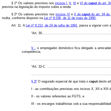
§ 1º Os valores previstos nos
incisos I
,
II
,
III
e
VI do
caput
do art. 3
prevista na legislação do imposto sobre a renda.
§ 2º Os valores previstos nos
incisos IV
e
V do
caput
do art. 34 da
multa, conforme disposto na
Lei nº 8.036, de 11 de maio de 1990.
Art. 11.
A
Lei nº 8.212, de 24 de julho de 1991
, passa a vigorar co
“Art. 30......................................................................
................................................................................
V -
o empregador doméstico fica obrigado a arrecadar
competência;
..............................................................................
“Art. 32-C. .................................................................
................................................................................
§ 3º
O segurado especial de que trata o
caput
deste art
I - as contribuições previstas nos incisos X, XII e XIII
II - os valores referentes ao FGTS; e
III - os encargos trabalhistas sob a sua responsabilidad