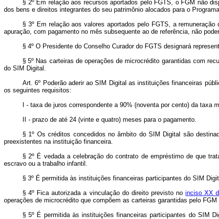
§ 2º Em relação aos recursos aportados pelo FGTS, o FGM não dispor
dos bens e direitos integrantes do seu patrimônio alocados para o Programa
§ 3º Em relação aos valores aportados pelo FGTS, a remuneração 
apuração, com pagamento no mês subsequente ao de referência, não poderá
§ 4º O Presidente do Conselho Curador do FGTS designará represe
§ 5º Nas carteiras de operações de microcrédito garantidas com rec
do SIM Digital.
Art. 6º Poderão aderir ao SIM Digital as instituições financeiras pú
os seguintes requisitos:
I - taxa de juros correspondente a 90% (noventa por cento) da taxa
II - prazo de até 24 (vinte e quatro) meses para o pagamento.
§ 1º Os créditos concedidos no âmbito do SIM Digital são destinad
preexistentes na instituição financeira.
§ 2º É vedada a celebração do contrato de empréstimo de que tra
escravo ou a trabalho infantil.
§ 3º É permitida às instituições financeiras participantes do SIM Digit
§ 4º Fica autorizada a vinculação do direito previsto no
inciso XX 
operações de microcrédito que compõem as carteiras garantidas pelo FGM 
§ 5º É permitida às instituições financeiras participantes do SIM