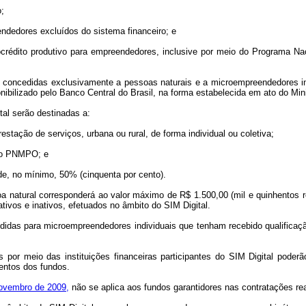
o;
eendedores excluídos do sistema financeiro; e
crédito produtivo para empreendedores, inclusive por meio do Programa Nac
ão concedidas exclusivamente a pessoas naturais e a microempreendedores in
ibilizado pelo Banco Central do Brasil, na forma estabelecida em ato do Min
al serão destinadas a:
stação de serviços, urbana ou rural, de forma individual ou coletiva;
 do PNMPO; e
o de, no mínimo, 50% (cinquenta por cento).
ssoa natural corresponderá ao valor máximo de R$ 1.500,00 (mil e quinhentos 
tivos e inativos, efetuados no âmbito do SIM Digital.
idas para microempreendedores individuais que tenham recebido qualificação
s por meio das instituições financeiras participantes do SIM Digital poder
entos dos fundos.
 novembro de 2009,
não se aplica aos fundos garantidores nas contratações rea