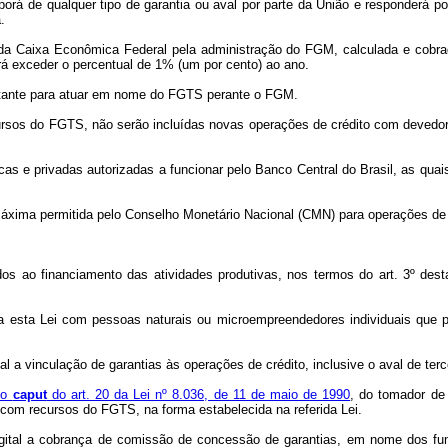
á de qualquer tipo de garantia ou aval por parte da União e responderá por 
.
da Caixa Econômica Federal pela administração do FGM, calculada e cobra
 exceder o percentual de 1% (um por cento) ao ano.
ntante para atuar em nome do FGTS perante o FGM.
ursos do FGTS, não serão incluídas novas operações de crédito com devedor
blicas e privadas autorizadas a funcionar pelo Banco Central do Brasil, as q
 máxima permitida pelo Conselho Monetário Nacional (CMN) para operações de 
os ao financiamento das atividades produtivas, nos termos do art. 3º dest
ta esta Lei com pessoas naturais ou microempreendedores individuais que
al a vinculação de garantias às operações de crédito, inclusive o aval de terce
do
caput
do art. 20 da Lei nº 8.036, de 11 de maio de 1990
, do tomador de 
com recursos do FGTS, na forma estabelecida na referida Lei.
 Digital a cobrança de comissão de concessão de garantias, em nome dos fun