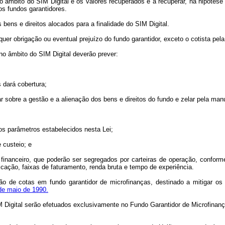
no âmbito do SIM Digital e os valores recuperados e a recuperar, na hipótes
os fundos garantidores.
bens e direitos alocados para a finalidade do SIM Digital.
uer obrigação ou eventual prejuízo do fundo garantidor, exceto o cotista pela
no âmbito do SIM Digital deverão prever:
 dará cobertura;
rar sobre a gestão e a alienação dos bens e direitos do fundo e zelar pela man
 os parâmetros estabelecidos nesta Lei;
 custeio; e
 financeiro, que poderão ser segregados por carteiras de operação, conforme
cação, faixas de faturamento, renda bruta e tempo de experiência.
o de cotas em fundo garantidor de microfinanças, destinado a mitigar os
 de maio de 1990.
M Digital serão efetuados exclusivamente no Fundo Garantidor de Microfinan