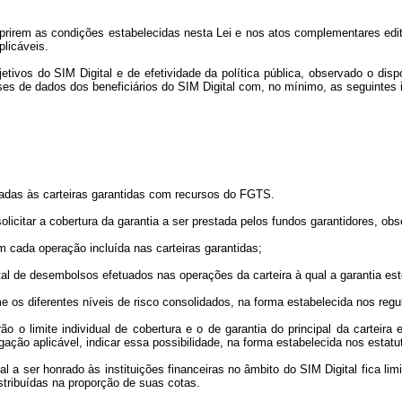
umprirem as condições estabelecidas nesta Lei e nos atos complementares edi
plicáveis.
tivos do SIM Digital e de efetividade da política pública, observado o dis
bases de dados dos beneficiários do SIM Digital com, no mínimo, as seguintes
ladas às carteiras garantidas com recursos do FGTS.
 solicitar a cobertura da garantia a ser prestada pelos fundos garantidores, o
m cada operação incluída nas carteiras garantidas;
total de desembolsos efetuados nas operações da carteira à qual a garantia es
e os diferentes níveis de risco consolidados, na forma estabelecida nos reg
arão o limite individual de cobertura e o de garantia do principal da carteir
ação aplicável, indicar essa possibilidade, na forma estabelecida nos estat
bal a ser honrado às instituições financeiras no âmbito do SIM Digital fica 
istribuídas na proporção de suas cotas.