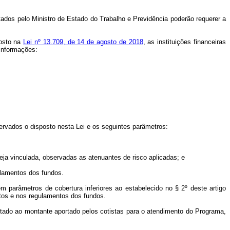
tados pelo Ministro de Estado do Trabalho e Previdência poderão requerer a
posto na
Lei nº 13.709, de 14 de agosto de 2018
, as instituições financeiras
 informações:
bservados o disposto nesta Lei e os seguintes parâmetros:
teja vinculada, observadas as atenuantes de risco aplicadas; e
ulamentos dos fundos.
a em parâmetros de cobertura inferiores ao estabelecido no § 2º deste artigo
utos e nos regulamentos dos fundos.
limitado ao montante aportado pelos cotistas para o atendimento do Programa,