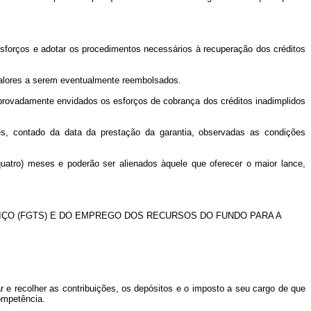
 esforços e adotar os procedimentos necessários à recuperação dos créditos
 valores a serem eventualmente reembolsados.
mprovadamente envidados os esforços de cobrança dos créditos inadimplidos
es, contado da data da prestação da garantia, observadas as condições
quatro) meses e poderão ser alienados àquele que oferecer o maior lance,
ÇO (FGTS) E DO EMPREGO DOS RECURSOS DO FUNDO PARA A
ar e recolher as contribuições, os depósitos e o imposto a seu cargo de que
ompetência.