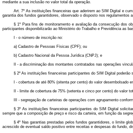
mediante a sua inclusão no valor total da operação.
Art. 7º As instituições financeiras que aderirem ao SIM Digital e c
garantia dos fundos garantidores, observado o disposto nos regulamentos a
§ 1º Para fins de monitoramento e avaliação da consecução dos obje
participantes disponibilizarão ao Ministério do Trabalho e Previdência as 
I - o número de inscrição no:
a) Cadastro de Pessoas Físicas (CPF); ou
b) Cadastro Nacional da Pessoa Jurídica (CNPJ); e
II - a discriminação dos montantes contratados nas operações vincu
§ 2º As instituições financeiras participantes do SIM Digital poderão
I - cobertura de até 80% (oitenta por cento) do valor desembolsado e
II - limite de cobertura de 75% (setenta e cinco por cento) do valor 
III - segregação de carteiras de operações com agrupamento conform
§ 3º As instituições financeiras participantes do SIM Digital solicit
sempre que a composição de preço e risco da carteira, em função da segreg
§ 4º Nas garantias prestadas pelos fundos garantidores, o limite glo
acrescido de eventual saldo positivo entre receitas e despesas do fundo, d