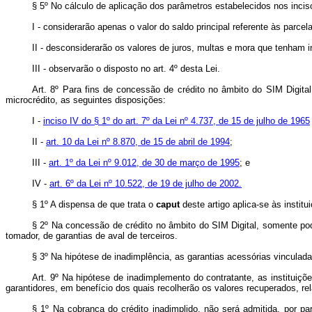
§ 5º No cálculo de aplicação dos parâmetros estabelecidos nos incisos
I - considerarão apenas o valor do saldo principal referente às parcel
II - desconsiderarão os valores de juros, multas e mora que tenham i
III - observarão o disposto no art. 4º desta Lei.
Art. 8º
Para fins de concessão de crédito no âmbito do SIM Digital
microcrédito, as seguintes disposições:
I -
inciso IV do § 1º do art. 7º da Lei nº 4.737, de 15 de julho de 1965
II -
art. 10 da Lei nº 8.870, de 15 de abril de 1994
;
III -
art. 1º da Lei nº 9.012, de 30 de março de 1995
; e
IV -
art. 6º da Lei nº 10.522, de 19 de julho de 2002.
§ 1º A dispensa de que trata o
caput
deste artigo aplica-se às instit
§ 2º Na concessão de crédito no âmbito do SIM Digital, somente pod
tomador, de garantias de aval de terceiros.
§ 3º Na hipótese de inadimplência, as garantias acessórias vinculada
Art. 9º Na hipótese de inadimplemento do contratante, as instituiç
garantidores, em benefício dos quais recolherão os valores recuperados, r
§ 1º Na cobrança do crédito inadimplido, não será admitida, por pa