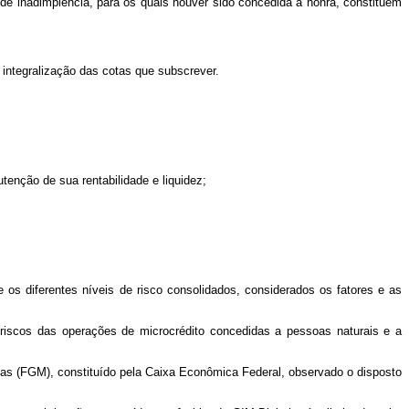
e de inadimplência, para os quais houver sido concedida a honra, constituem
 integralização das cotas que subscrever.
utenção de sua rentabilidade e liquidez;
 os diferentes níveis de risco consolidados, considerados os fatores e as
 riscos das operações de microcrédito concedidas a pessoas naturais e a
ças (FGM), constituído pela Caixa Econômica Federal, observado o disposto