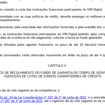
édito.
 correrão à conta das instituições financeiras participantes do SIM Digital.
onformidade com as suas políticas de crédito, deverão empregar os melhores
acompanhamento.
 responsáveis pela veracidade das informações fornecidas e pela exatidão dos
, as instituições financeiras participantes do SIM Digital poderão, após co
data da ocorrência do não pagamento, solicitar a honra ao fundo garantidor.
o leiloados pelos agentes financeiros no prazo de até 18 (dezoito) mes
 não arrematados serão oferecidos novamente em leilão no prazo de até 4 (
CAPÍTULO II
S DE RECOLHIMENTO DO FUNDO DE GARANTIA DO TEMPO DE SERVI
AQUISIÇÃO DE COTAS DE FUNDOS GARANTIDORES DE CRÉDITO
o dia do mês seguinte ao da competência; e
o art. 34 da Lei Complementar nº 150, de 1º de junho de 2015
, e a arrecad
 nº 150, de 1º de junho de 2015
, até o vigésimo dia do mês seguinte ao da c