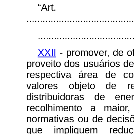
“Ar
........................................
...................................
XXII
- promover, de of
proveito dos usuários de
respectiva área de c
valores objeto de re
distribuidoras de en
recolhimento a maior,
normativas ou de decisõe
que impliquem reduç