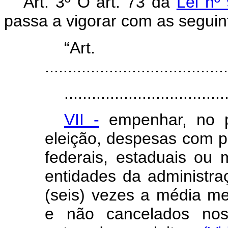
Art. 3º O art. 73 da
Lei nº
passa a vigorar com as seguin
“Ar
........................................
...................................
VII -
empenhar, no p
eleição, despesas com p
federais, estaduais ou 
entidades da administra
(seis) vezes a média m
e não cancelados nos