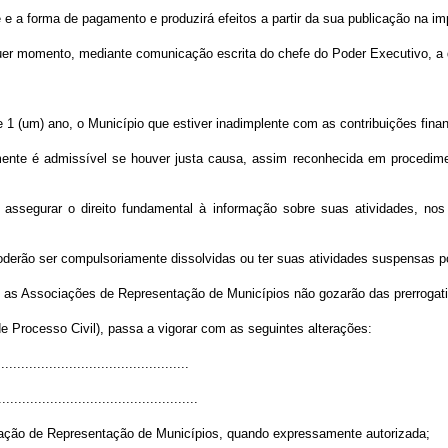
te e a forma de pagamento e produzirá efeitos a partir da sua publicação na im
uer momento, mediante comunicação escrita do chefe do Poder Executivo, a q
 1 (um) ano, o Município que estiver inadimplente com as contribuições finan
ente é admissível se houver justa causa, assim reconhecida em procedimen
 assegurar o direito fundamental à informação sobre suas atividades, no
rão ser compulsoriamente dissolvidas ou ter suas atividades suspensas por d
o, as Associações de Representação de Municípios não gozarão das prerrogativ
e Processo Civil), passa a vigorar com as seguintes alterações:
...............................................
..................................................
ciação de Representação de Municípios, quando expressamente autorizada;