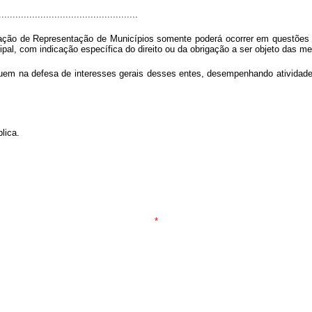
..................................................
ciação de Representação de Municípios somente poderá ocorrer em questõe
al, com indicação específica do direito ou da obrigação a ser objeto das med
uem na defesa de interesses gerais desses entes, desempenhando atividades d
blica.
*