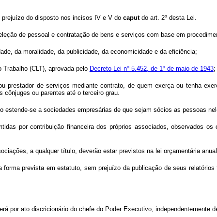
 prejuízo do disposto nos incisos IV e V do
caput
do art. 2º desta Lei.
eleção de pessoal e contratação de bens e serviços com base em procediment
idade, da moralidade, da publicidade, da economicidade e da eficiência;
o Trabalho (CLT), aprovada pelo
Decreto-Lei nº 5.452, de 1º de maio de 1943
;
ou prestador de serviços mediante contrato, de quem exerça ou tenha exer
cônjuges ou parentes até o terceiro grau.
go estende-se a sociedades empresárias de que sejam sócios as pessoas nele
idas por contribuição financeira dos próprios associados, observados os c
iações, a qualquer título, deverão estar previstos na lei orçamentária anual 
forma prevista em estatuto, sem prejuízo da publicação de seus relatórios 
rrerá por ato discricionário do chefe do Poder Executivo, independentemente d