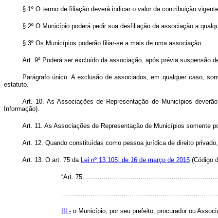
§ 1º O termo de filiação deverá indicar o valor da contribuição vigen
§ 2º O Município poderá pedir sua desfiliação da associação a qualq
§ 3º Os Municípios poderão filiar-se a mais de uma associação.
Art. 9º Poderá ser excluído da associação, após prévia suspensão de
Parágrafo único. A exclusão de associados, em qualquer caso, som
estatuto.
Art. 10. As Associações de Representação de Municípios deverão
Informação).
Art. 11. As Associações de Representação de Municípios somente pode
Art. 12. Quando constituídas como pessoa jurídica de direito privad
Art. 13. O art. 75 da
Lei nº 13.105, de 16 de março de 2015
(Código d
“Art. 75. ....................................................................
................................................................................
III -
o Município, por seu prefeito, procurador ou Asso