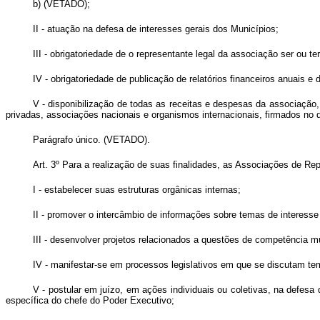
b) (VETADO);
II - atuação na defesa de interesses gerais dos Municípios;
III - obrigatoriedade de o representante legal da associação ser ou 
IV - obrigatoriedade de publicação de relatórios financeiros anuais e
V - disponibilização de todas as receitas e despesas da associação
privadas, associações nacionais e organismos internacionais, firmados no de
Parágrafo único. (VETADO).
Art. 3º Para a realização de suas finalidades, as Associações de Re
I - estabelecer suas estruturas orgânicas internas;
II - promover o intercâmbio de informações sobre temas de interesse 
III - desenvolver projetos relacionados a questões de competência m
IV - manifestar-se em processos legislativos em que se discutam tem
V - postular em juízo, em ações individuais ou coletivas, na defesa 
específica do chefe do Poder Executivo;