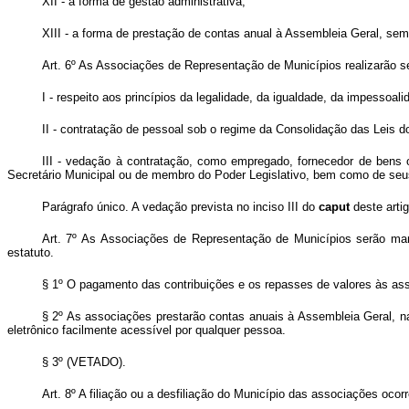
XII - a forma de gestão administrativa;
XIII - a forma de prestação de contas anual à Assembleia Geral, sem
Art. 6º As Associações de Representação de Municípios realizarão s
I - respeito aos princípios da legalidade, da igualdade, da impessoal
II - contratação de pessoal sob o regime da Consolidação das Leis d
III - vedação à contratação, como empregado, fornecedor de bens 
Secretário Municipal ou de membro do Poder Legislativo, bem como de seus 
Parágrafo único. A vedação prevista no inciso III do
caput
deste arti
Art. 7º As Associações de Representação de Municípios serão mant
estatuto.
§ 1º O pagamento das contribuições e os repasses de valores às assoc
§ 2º As associações prestarão contas anuais à Assembleia Geral, na 
eletrônico facilmente acessível por qualquer pessoa.
§ 3º (VETADO).
Art. 8º A filiação ou a desfiliação do Município das associações oco