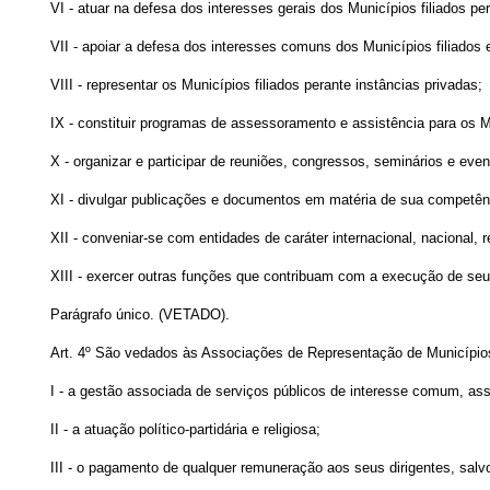
VI - atuar na defesa dos interesses gerais dos Municípios filiados p
VII - apoiar a defesa dos interesses comuns dos Municípios filiados
VIII - representar os Municípios filiados perante instâncias privadas;
IX - constituir programas de assessoramento e assistência para os M
X - organizar e participar de reuniões, congressos, seminários e even
XI - divulgar publicações e documentos em matéria de sua competên
XII - conveniar-se com entidades de caráter internacional, nacional
XIII - exercer outras funções que contribuam com a execução de seus
Parágrafo único. (VETADO).
Art. 4º São vedados às Associações de Representação de Município
I - a gestão associada de serviços públicos de interesse comum, ass
II - a atuação político-partidária e religiosa;
III - o pagamento de qualquer remuneração aos seus dirigentes, sal