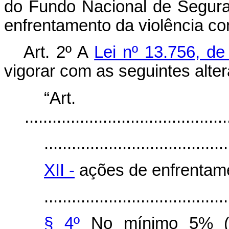
do Fundo Nacional de Segur
enfrentamento da violência co
Art. 2º A
Lei nº 13.756, d
vigorar com as seguintes alte
“Ar
............................................
........................................
XII -
ações de enfrentamen
........................................
§ 4º
No mínimo 5% (ci