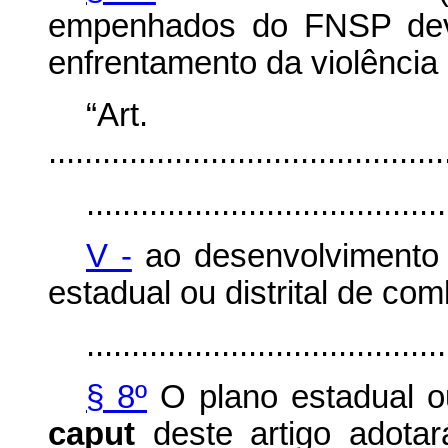
empenhados do FNSP dev
enfrentamento da violência 
“Ar
............................................
........................................
V -
ao desenvolvimento
estadual ou distrital de com
........................................
§ 8º
O plano estadual ou 
caput
deste artigo adota