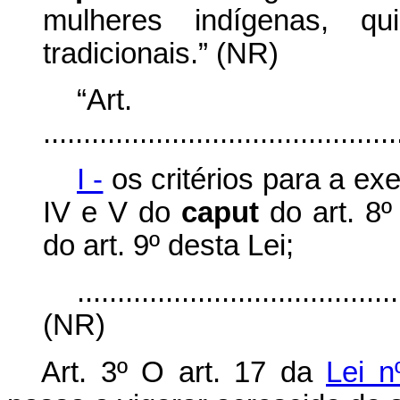
mulheres indígenas, q
tradicionais.” (NR)
“Ar
............................................
I -
os critérios para a exe
IV e V do
caput
do art. 8º
do art. 9º desta Lei;
........................................
(NR)
Art. 3º O art. 17 da
Lei n