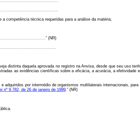
..............................................
...............................................
 e a competência técnica requeridas para a análise da matéria;
.......................................” (NR)
............................................
:
seja distinta daquela aprovada no registro na Anvisa, desde que seu uso te
adas as evidências científicas sobre a eficácia, a acurácia, a efetividade 
e adquiridos por intermédio de organismos multilaterais internacionais, par
Lei nº 9.782, de 26 de janeiro de 1999
.” (NR)
blica.