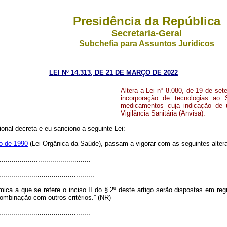
Presidência da República
Secretaria-Geral
Subchefia para Assuntos Jurídicos
LEI Nº 14.313, DE 21 DE MARÇO DE 2022
Altera a Lei nº 8.080, de 19 de se
incorporação de tecnologias ao
medicamentos cuja indicação de u
Vigilância Sanitária (Anvisa).
nal decreta e eu sanciono a seguinte Lei:
ro de 1990
(Lei Orgânica da Saúde), passam a vigorar com as seguintes alter
............................................
...............................................
a a que se refere o inciso II do § 2º deste artigo serão dispostas em re
combinação com outros critérios.” (NR)
............................................