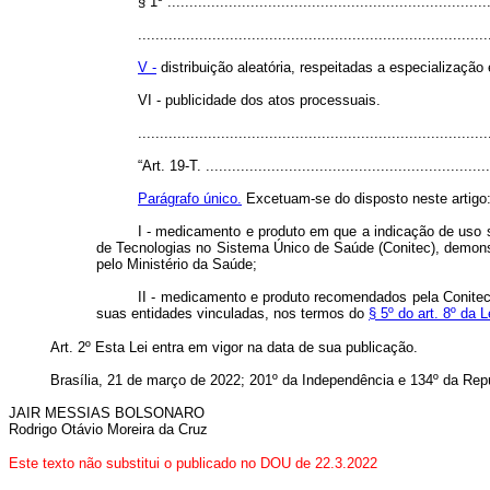
§ 1º ..........................................................................
................................................................................
V -
distribuição aleatória, respeitadas a especialização
VI - publicidade dos atos processuais.
..............................................................................
“Art. 19-T. ..................................................................
Parágrafo único.
Excetuam-se do disposto neste artigo
I - medicamento e produto em que a indicação de uso 
de Tecnologias no Sistema Único de Saúde (Conitec), demonstr
pelo Ministério da Saúde;
II - medicamento e produto recomendados pela Conitec 
suas entidades vinculadas, nos termos do
§ 5º do art. 8º da 
Art. 2º Esta Lei entra em vigor na data de sua publicação.
Brasília, 21 de março de 2022; 201º da Independência e 134º da Repú
JAIR MESSIAS BOLSONARO
Rodrigo Otávio Moreira da Cruz
Este texto não substitui o publicado no DOU de 22.3.2022