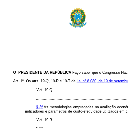
O PRESIDENTE DA REPÚBLICA
Faço saber que o Congresso Nacio
Art. 1º Os arts. 19-Q, 19-R e 19-T da
Lei nº 8.080, de 19 de setemb
“Art. 19-Q. .................................................................
................................................................................
§ 3º
As metodologias empregadas na avaliação econômic
indicadores e parâmetros de custo-efetividade utilizados em 
“Art. 19-R. .................................................................