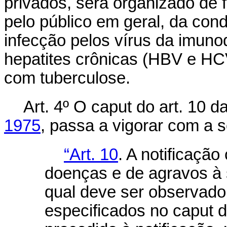
privados, será organizado de f
pelo público em geral, da con
infecção pelos vírus da imuno
hepatites crônicas (HBV e H
com tuberculose.
Art. 4º O
caput
do art. 10 d
1975
, passa a vigorar com a 
“Art. 10
. A notificaçã
doenças e de agravos à s
qual deve ser observado 
especificados no
caput
d