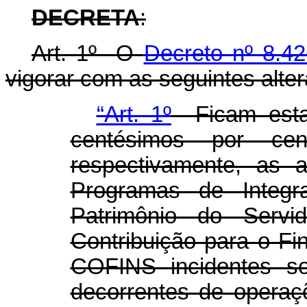
DECRETA
:
Art. 1º O
Decreto nº 8.42
vigorar com as seguintes alte
“Art. 1º
Ficam estab
centésimos por ce
respectivamente, as a
Programas de Integ
Patrimônio do Serv
Contribuição para o Fi
COFINS incidentes sob
decorrentes de operaç