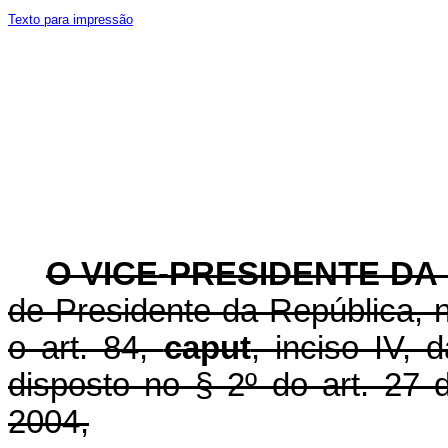
Texto para impressão
O VICE-PRESIDENTE DA
de Presidente da República, n
o art. 84,
caput
, inciso IV, 
disposto no § 2º do art. 27 
2004,