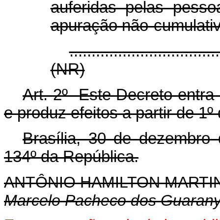
auferidas pelas pesso
apuração não-cumulativa
..................................
(NR)
Art. 2º Este Decreto entra
e produz efeitos a partir de 1º
Brasília, 30 de dezembro
134º da República.
ANTÔNIO HAMILTON MART
Marcelo Pacheco dos Guaran