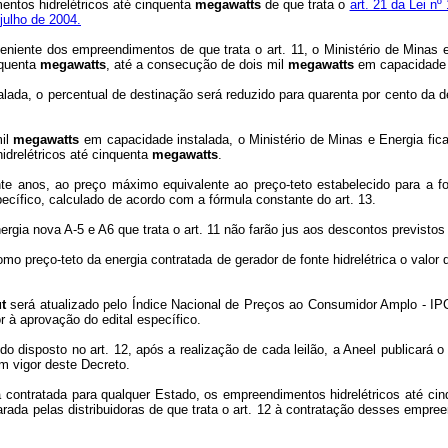
mentos hidrelétricos até cinquenta
megawatts
de que trata o
art. 21 da Lei nº
julho de 2004.
eniente dos empreendimentos de que trata o art. 11, o Ministério de Minas
nquenta
megawatts
, até a consecução de dois mil
megawatts
em capacidade 
ada, o percentual de destinação será reduzido para quarenta por cento da de
mil
megawatts
em capacidade instalada, o Ministério de Minas e Energia fic
idrelétricos até cinquenta
megawatts
.
e anos, ao preço máximo equivalente ao preço-teto estabelecido para a font
pecífico, calculado de acordo com a fórmula constante do art. 13.
rgia nova A-5 e A6 que trata o art. 11 não farão jus aos descontos previsto
omo preço-teto da energia contratada de gerador de fonte hidrelétrica o valor
ut
será atualizado pelo Índice Nacional de Preços ao Consumidor Amplo - IPCA
 à aprovação do edital específico.
o disposto no art. 12, após a realização de cada leilão, a Aneel publicará
em vigor deste Decreto.
 contratada para qualquer Estado, os empreendimentos hidrelétricos até ci
ada pelas distribuidoras de que trata o art. 12 à contratação desses empree