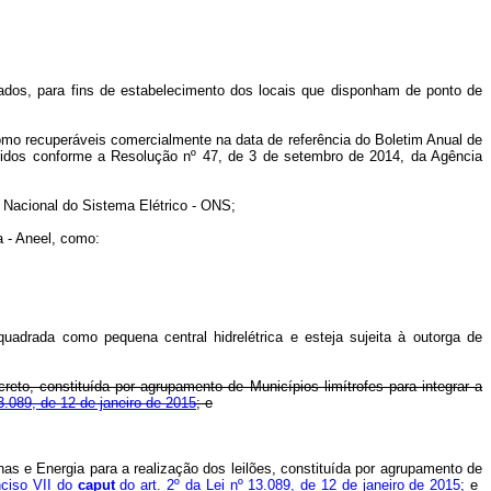
rados, para fins de estabelecimento dos locais que disponham de ponto de
 como recuperáveis comercialmente na data de referência do Boletim Anual de
idos conforme a Resolução nº 47, de 3 de setembro de 2014, da Agência
r Nacional do Sistema Elétrico - ONS;
a - Aneel, como:
uadrada como pequena central hidrelétrica e esteja sujeita à outorga de
reto, constituída por agrupamento de Municípios limítrofes para integrar a
13.089, de 12 de janeiro de 2015
; e
nas e Energia para a realização dos leilões, constituída por agrupamento de
nciso VII do
caput
do art. 2º da Lei nº 13.089, de 12 de janeiro de 2015
; e