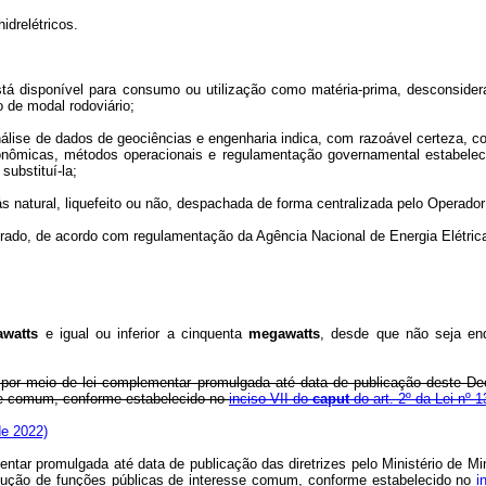
idrelétricos.
 está disponível para consumo ou utilização como matéria-prima, desconside
 de modal rodoviário;
 análise de dados de geociências e engenharia indica, com razoável certeza,
onômicas, métodos operacionais e regulamentação governamental estabelec
substituí-la;
gás natural, liquefeito ou não, despachada de forma centralizada pelo Operado
adrado, de acordo com regulamentação da Agência Nacional de Energia Elétric
watts
e igual ou inferior a cinquenta
megawatts
, desde que não seja enq
s por meio de lei complementar promulgada até data de publicação deste Dec
sse comum, conforme estabelecido no
inciso VII do
caput
do art. 2º da Lei nº 
de 2022)
entar promulgada até data de publicação das diretrizes pelo Ministério de Mi
xecução de funções públicas de interesse comum, conforme estabelecido no
i