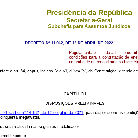
Presidência da República
Secretaria-Geral
Subchefia para Assuntos Jurídicos
DECRETO Nº 11.042, DE 12 DE ABRIL DE 2022
Regulamenta o § 1º do art. 1º e os art
condições para a contratação de ener
natural e de empreendimentos hidrelét
nfere o art. 84,
caput
, incisos IV e VI, alínea “a”, da Constituição, e tendo em
CAPÍTULO I
DISPOSIÇÕES PRELIMINARES
t. 21 da Lei nº 14.182, de 12 de julho de 2021
, para dispor sobre as condiç
é cinquenta
megawatts
.
put
será realizada nas seguintes modalidades:
ermelétricos; e