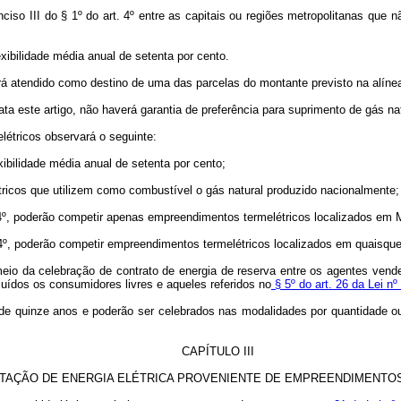
 inciso III do § 1º do art. 4º entre as capitais ou regiões metropolitanas q
xibilidade média anual de setenta por cento.
erá atendido como destino de uma das parcelas do montante previsto na alínea “
ta este artigo, não haverá garantia de preferência para suprimento de gás n
étricos observará o seguinte:
ibilidade média anual de setenta por cento;
tricos que utilizem como combustível o gás natural produzido nacionalmente;
rt. 4º, poderão competir apenas empreendimentos termelétricos localizados em
t. 4º, poderão competir empreendimentos termelétricos localizados em quaisq
meio da celebração de contrato de energia de reserva entre os agentes vende
uídos os consumidores livres e aqueles referidos no
§ 5º do art. 26 da Lei nº
de quinze anos e poderão ser celebrados nas modalidades por quantidade ou 
CAPÍTULO III
TAÇÃO DE ENERGIA ELÉTRICA PROVENIENTE DE EMPREENDIMENTO