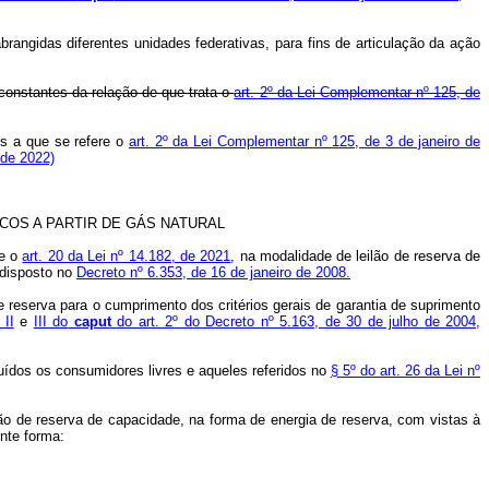
brangidas diferentes unidades federativas, para fins de articulação da ação
constantes da relação de que trata o
art. 2º da Lei Complementar nº 125, de
os a que se refere o
art. 2º da Lei Complementar nº 125, de 3 de janeiro de
 de 2022)
OS A PARTIR DE GÁS NATURAL
e o
art. 20 da Lei nº 14.182, de 2021
, na modalidade de leilão de reserva de
 disposto no
Decreto nº 6.353, de 16 de janeiro de 2008.
 reserva para o cumprimento dos critérios gerais de garantia de suprimento
 II
e
III do
caput
do art. 2º do Decreto nº 5.163, de 30 de julho de 2004,
cluídos os consumidores livres e aqueles referidos no
§ 5º do art. 26 da Lei nº
ação de reserva de capacidade, na forma de energia de reserva, com vistas à
nte forma: