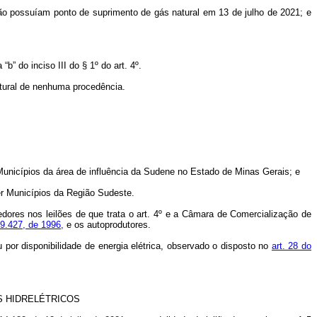
ue não possuíam ponto de suprimento de gás natural em 13 de julho de 2021; e
b” do inciso III do § 1º do art. 4º.
atural de nenhuma procedência.
 Municípios da área de influência da Sudene no Estado de Minas Gerais; e
uer Municípios da Região Sudeste.
dores nos leilões de que trata o art. 4º e a Câmara de Comercialização de
 9.427, de 1996,
e os autoprodutores.
por disponibilidade de energia elétrica, observado o disposto no
art. 28 do
S HIDRELÉTRICOS