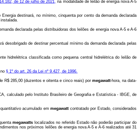
 14.182, de 12 de julho de 2021,
na modalidade de leilão de energia nova A-5
 e Energia destinará, no mínimo, cinquenta por cento da demanda declarada
instalada.
manda declarada pelas distribuidoras dos leilões de energia nova A-5 e A-6
ará desobrigado de destinar percentual mínimo da demanda declarada pelas
e hidrelétrica classificada como pequena central hidrelétrica do leilão de
s no
§ 1º do art. 26 da Lei nº 9.427, de 1996.
 de R$ 285,00 (duzentos e oitenta e cinco reais) por
megawatt
-hora, na data-
, calculado pelo Instituto Brasileiro de Geografia e Estatística - IBGE, de
 o quantitativo acumulado em
megawatt
contratado por Estado, considerados
nquenta
megawatts
localizados no referido Estado não poderão participar do
ndimentos nos próximos leilões de energia nova A-5 e A-6 realizados até 31