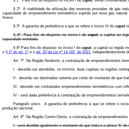
§ 1º Para fins do disposto no inciso I do
caput
, serão consideradas 
§ 2º A viabilidade da utilização das reservas provadas de gás na
capacidade do empreendimento termelétrico suprido por esse gás natural 
Anexo.
§ 3º A garantia de preferência a que se refere o inciso IV do
caput
n
§ 4º Para fins do disposto no inciso I do
caput
, a capital ou re
capacidade instalada.
§ 4º Para fins do disposto no inciso I do
caput
, a capital ou região 
o
§ 1º do art. 1º
e o
art. 20 da Lei nº 14.182, de 2021
, independentemente
Art. 7º Na Região Nordeste, a contratação de empreendimentos terme
I - deverão ser atendidas, no mínimo, duas capitais ou regiões metr
II - deverão ser destinados setenta por cento do montante de que trat
III - deverão ser contratados empreendimentos termelétricos com infl
IV - será dada preferência à contratação de empreendimentos termel
Parágrafo único. A garantia de preferência a que se refere o inci
produção nacional.
Art. 8º Na Região Centro-Oeste, a contratação de empreendimentos t
I - será dividido igualmente o montante de que trata o a alínea “b” d