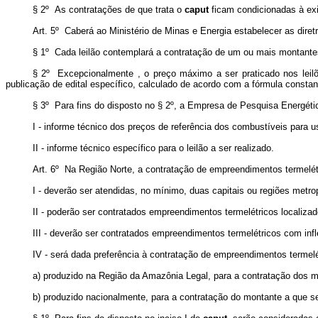
§ 2º As contratações de que trata o
caput
ficam condicionadas à exi
Art. 5º Caberá ao Ministério de Minas e Energia estabelecer as diretr
§ 1º Cada leilão contemplará a contratação de um ou mais montantes 
§ 2º Excepcionalmente , o preço máximo a ser praticado nos leilões
publicação de edital específico, calculado de acordo com a fórmula consta
§ 3º Para fins do disposto no § 2º, a Empresa de Pesquisa Energética 
I - informe técnico dos preços de referência dos combustíveis para us
II - informe técnico específico para o leilão a ser realizado.
Art. 6º Na Região Norte, a contratação de empreendimentos termelét
I - deverão ser atendidas, no mínimo, duas capitais ou regiões metr
II - poderão ser contratados empreendimentos termelétricos localiza
III - deverão ser contratados empreendimentos termelétricos com infl
IV - será dada preferência à contratação de empreendimentos termelé
a) produzido na Região da Amazônia Legal, para a contratação dos mont
b) produzido nacionalmente, para a contratação do montante a que se re