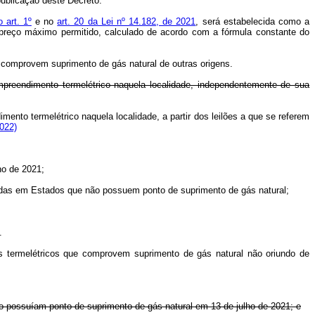
publicação deste Decreto.
 art. 1º
e no
art. 20 da Lei nº 14.182, de 2021
, será estabelecida como a
o preço máximo permitido, calculado de acordo com a fórmula constante do
 comprovem suprimento de gás natural de outras origens.
empreendimento termelétrico naquela localidade, independentemente de sua
mento termelétrico naquela localidade, a partir dos leilões a que se referem
022)
ho de 2021;
izadas em Estados que não possuem ponto de suprimento de gás natural;
.
s termelétricos que comprovem suprimento de gás natural não oriundo de
e não possuíam ponto de suprimento de gás natural em 13 de julho de 2021; e