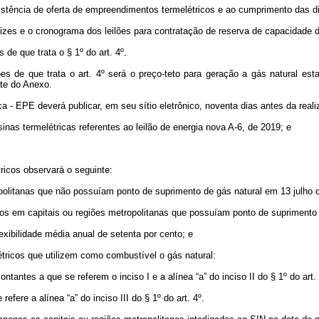
stência de oferta de empreendimentos termelétricos e ao cumprimento das dir
izes e o cronograma dos leilões para contratação de reserva de capacidade de
de que trata o § 1º do art. 4º.
 de que trata o art. 4º será o preço-teto para geração a gás natural esta
nte do Anexo.
- EPE deverá publicar, em seu sítio eletrônico, noventa dias antes da realiza
inas termelétricas referentes ao leilão de energia nova A-6, de 2019; e
ricos observará o seguinte:
opolitanas que não possuíam ponto de suprimento de gás natural em 13 julho 
dos em capitais ou regiões metropolitanas que possuíam ponto de suprimento 
exibilidade média anual de setenta por cento; e
tricos que utilizem como combustível o gás natural:
antes a que se referem o inciso I e a alínea “a” do inciso II do § 1º do art. 
fere a alínea “a” do inciso III do § 1º do art. 4º.