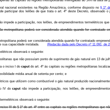
apenas as capitais ou regiões metropolitanas interligadas ao SIN na data de 
tural nacional existentes na Região Amazônica, conforme disposto no
§ 1º do
de participar dos leilões de que trata o art. 4º deste Decreto, observado 
ão impede a participação, nos leilões, de empreendimentos termelétricos que
gião metropolitana poderá ser considerada atendida quando for contratado 
metropolitana poderá ser considerada atendida quando for contratado empreendi
 de sua capacidade instalada.
(Redação dada pelo Decreto nº 11.091, de 2
létricos observará o seguinte:
opolitanas que não possuíam ponto de suprimento de gás natural em 13 de jul
a o inciso I do
caput
do art. 4º às capitais ou regiões metropolitanas local
exibilidade média anual de setenta por cento; e
étricos que utilizem como combustível o gás natural produzido nacionalmente
so IV do
caput
não impede a participação, nos leilões, de empreendimento
ermelétricos observará o seguinte:
o inciso III do § 1º do art. 4º entre as capitais ou regiões metropolitanas qu