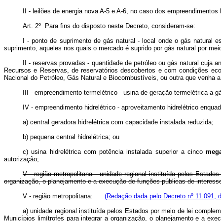
II - leilões de energia nova A-5 e A-6, no caso dos empreendimentos h
Art. 2º Para fins do disposto neste Decreto, consideram-se:
I - ponto de suprimento de gás natural - local onde o gás natural
suprimento, aqueles nos quais o mercado é suprido por gás natural por meio
II - reservas provadas - quantidade de petróleo ou gás natural cuja
Recursos e Reservas, de reservatórios descobertos e com condições ec
Nacional do Petróleo, Gás Natural e Biocombustíveis, ou outra que venha a 
III - empreendimento termelétrico - usina de geração termelétrica a 
IV - empreendimento hidrelétrico - aproveitamento hidrelétrico enqu
a) central geradora hidrelétrica com capacidade instalada reduzida;
b) pequena central hidrelétrica; ou
c) usina hidrelétrica com potência instalada superior a cinco
mega
autorização;
V - região metropolitana - unidade regional instituída pelos Estado
organização, o planejamento e a execução de funções públicas de intere
V - região metropolitana:
(Redação dada pelo Decreto nº 11.091, 
a) unidade regional instituída pelos Estados por meio de lei complem
Municípios limítrofes para integrar a organização, o planejamento e a e