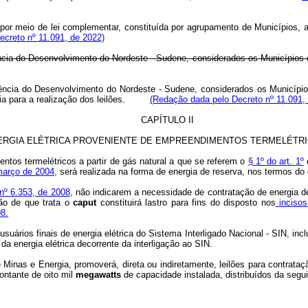
 por meio de lei complementar, constituída por agrupamento de Municípios, a
Decreto nº 11.091, de 2022)
ência do Desenvolvimento do Nordeste - Sudene, considerados os Municípios 
dência do Desenvolvimento do Nordeste - Sudene, considerados os Municípi
ergia para a realização dos leilões.
(Redação dada pelo Decreto nº 11.091,
CAPÍTULO II
RGIA ELÉTRICA PROVENIENTE DE EMPREENDIMENTOS TERMELÉTRIC
entos termelétricos a partir de gás natural a que se referem o
§ 1º do art. 1º
 março de 2004,
será realizada na forma de energia de reserva, nos termos do
 nº 6.353, de 2008
, não indicarem a necessidade de contratação de energia de
ção de que trata o
caput
constituirá lastro para fins do disposto nos
incisos
08.
 usuários finais de energia elétrica do Sistema Interligado Nacional - SIN, in
da energia elétrica decorrente da interligação ao SIN.
de Minas e Energia, promoverá, direta ou indiretamente, leilões para contrat
ontante de oito mil
megawatts
de capacidade instalada, distribuídos da segui