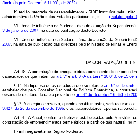
(Incluído pelo Decreto nº 11.091, de 2022)
b) região integrada de desenvolvimento - RIDE instituída pela União
administrativa da União e dos Estados participantes; e
(Incluído pelo 
VI - área de influência da Sudene - área de atuação da Superintend
3 de janeiro de 2007
, na data de publicação deste Decreto.
VI - área de influência da Sudene - área de atuação da Superinten
2007
, na data de publicação das diretrizes pelo Ministério de Minas e En
DA CONTRATAÇÃO DE ENE
Art. 3º A contratação de energia elétrica proveniente de empreendim
capacidade, de que tratam os
art. 3º
e
art. 3º-A da Lei nº 10.848, de 15 de
§ 1º Na hipótese de os estudos a que se refere o
art. 6º do Decreto
estabelecidos pelo Conselho Nacional de Política Energética, a contrata
observado o critério de rateio previsto no
art. 4º do Decreto nº 6.353, de 20
§ 2º A energia de reserva, quando constituir lastro, será recurso dos
9.427, de 26 de dezembro de 1996
, e os autoprodutores, apenas na parcela 
Art. 4º A Aneel, conforme diretrizes estabelecidas pelo Ministério 
contratação de empreendimentos termelétricos a partir de gás natural, no m
I - mil
megawatts
na Região Nordeste;