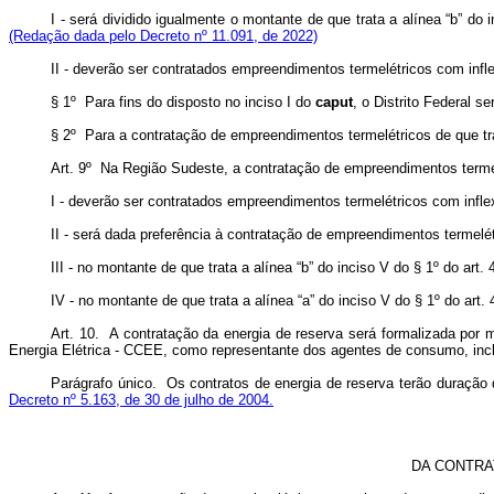
I - será dividido igualmente o montante de que trata a alínea “b” do
(Redação dada pelo Decreto nº 11.091, de 2022)
II - deverão ser contratados empreendimentos termelétricos com infle
§ 1º Para fins do disposto no inciso I do
caput
, o Distrito Federal s
§ 2º Para a contratação de empreendimentos termelétricos de que tra
Art. 9º Na Região Sudeste, a contratação de empreendimentos termel
I - deverão ser contratados empreendimentos termelétricos com inflex
II - será dada preferência à contratação de empreendimentos termelé
III - no montante de que trata a alínea “b” do inciso V do § 1º do a
IV - no montante de que trata a alínea “a” do inciso V do § 1º do ar
Art. 10. A contratação da energia de reserva será formalizada por 
Energia Elétrica - CCEE, como representante dos agentes de consumo, incl
Parágrafo único. Os contratos de energia de reserva terão duração 
Decreto nº 5.163, de 30 de julho de 2004.
DA CONTRA