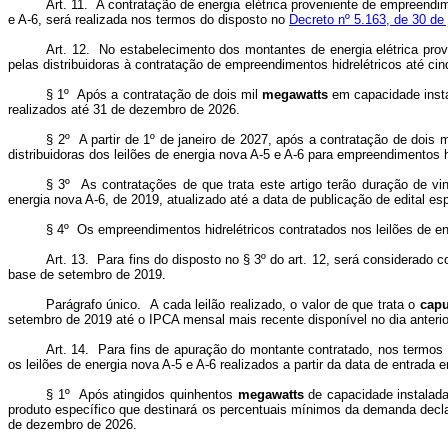
Art. 11. A contratação de energia elétrica proveniente de empreendi
e A-6, será realizada nos termos do disposto no
Decreto nº 5.163, de 30 de 
Art. 12. No estabelecimento dos montantes de energia elétrica prov
pelas distribuidoras à contratação de empreendimentos hidrelétricos até ci
§ 1º Após a contratação de dois mil
megawatts
em capacidade instal
realizados até 31 de dezembro de 2026.
§ 2º A partir de 1º de janeiro de 2027, após a contratação de dois 
distribuidoras dos leilões de energia nova A-5 e A-6 para empreendimentos h
§ 3º As contratações de que trata este artigo terão duração de vint
energia nova A-6, de 2019, atualizado até a data de publicação de edital es
§ 4º Os empreendimentos hidrelétricos contratados nos leilões de ene
Art. 13. Para fins do disposto no § 3º do art. 12, será considerado c
base de setembro de 2019.
Parágrafo único. A cada leilão realizado, o valor de que trata o
cap
setembro de 2019 até o IPCA mensal mais recente disponível no dia anterior
Art. 14. Para fins de apuração do montante contratado, nos termos d
os leilões de energia nova A-5 e A-6 realizados a partir da data de entrada 
§ 1º Após atingidos quinhentos
megawatts
de capacidade instalada
produto específico que destinará os percentuais mínimos da demanda declar
de dezembro de 2026.