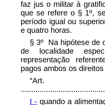
faz jus o militar à grati
que se refere o § 1º, 
período igual ou superior
e quatro horas.
§ 3º Na hipótese de o 
de localidade espe
representação refere
pagos ambos os direitos 
“Ar
........................................
I -
quando a alimenta