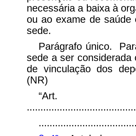
necessária a baixa à org
ou ao exame de saúde 
sede.
Parágrafo único. Par
sede a ser considerada
de vinculação dos depe
(NR)
“Ar
........................................
...................................