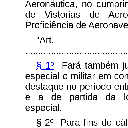
Aeronáutica, no cumpri
de Vistorias de Ae
Proficiência de Aeronave
“Ar
........................................
§ 1º
Fará também jus 
especial o militar em co
destaque no período ent
e a de partida da lo
especial.
§ 2º Para fins do cá