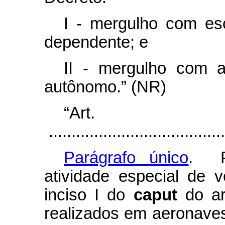
I - mergulho com es
dependente; e
II - mergulho com a
autônomo.” (NR)
“Ar
.......................................
Parágrafo único
. P
atividade especial de v
inciso I do
caput
do ar
realizados em aeronaves 