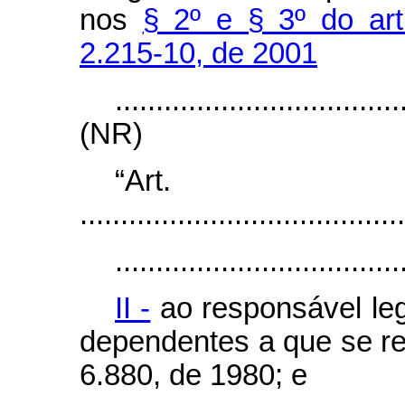
nos
§ 2º e § 3º do art
2.215-10, de 2001
...................................
(NR)
“Ar
........................................
...................................
II -
ao responsável leg
dependentes a que se ref
6.880, de 1980; e