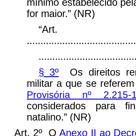
mínimo estabelecido pe
for maior.” (NR)
“Ar
........................................
...................................
§ 3º
Os direitos rem
militar a que se refere
Provisória nº 2.215
considerados para fi
natalino.” (NR)
Art. 2º O
Anexo II ao Decr