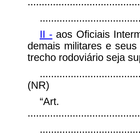
........................................
...................................
II -
aos Oficiais Interm
demais militares e seu
trecho rodoviário seja su
...................................
(NR)
“Ar
........................................
...................................