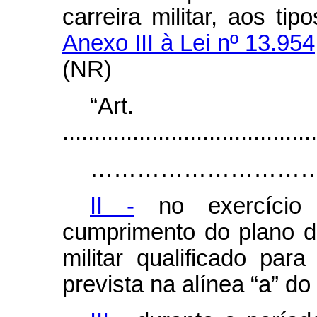
carreira militar, aos ti
Anexo III à Lei nº 13.95
(NR)
“Ar
........................................
……………………………………………………
II -
no exercício 
cumprimento do plano d
militar qualificado par
prevista na alínea “a” do