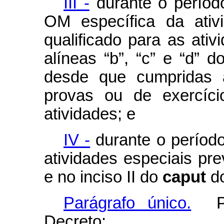
III -
durante o períod
OM específica da ativi
qualificado para as ativ
alíneas “b”, “c” e “d” d
desde que cumpridas 
provas ou de exercíci
atividades; e
IV -
durante o períod
atividades especiais prev
e no inciso II do
caput
do
Parágrafo único.
Par
Decreto: