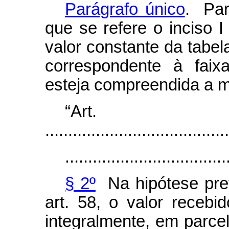
Parágrafo único
. Par
que se refere o inciso 
valor constante da tabela
correspondente à faix
esteja compreendida a m
“Ar
........................................
...................................
§ 2º
Na hipótese prev
art. 58, o valor recebi
integralmente, em parce