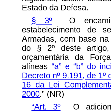
Estado da Defesa.
§ 3º
O encami
estabelecimento de s
Armadas, com base na de
do § 2º deste artigo,
orçamentária da Forç
alíneas
“a” e “b” do in
Decreto nº 9.191, de 1º
16 da Lei Complement
2000
.” (NR)
“Art. 3º
O adicional