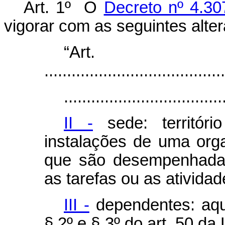
Art. 1º O
Decreto nº 4.30
vigorar com as seguintes alte
“Ar
........................................
...................................
II -
sede: territór
instalações de uma orga
que são desempenhadas
as tarefas ou as atividad
III -
dependentes: aqu
§ 2º e § 3º do art. 50 da