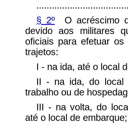
...................................
§ 2º
O acréscimo de
devido aos militares q
oficiais para efetuar o
trajetos:
I - na ida, até o local
II - na ida, do loca
trabalho ou de hospeda
III - na volta, do l
até o local de embarque;