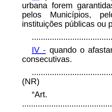
urbana forem garantida
pelos Municípios, pe
instituições públicas ou 
...................................
IV -
quando o afastame
consecutivas.
...................................
(NR)
“Ar
........................................