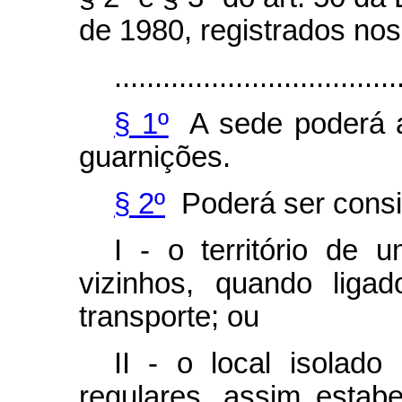
de 1980, registrados nos
...................................
§ 1º
A sede poderá 
guarnições.
§ 2º
Poderá ser consi
I - o território de 
vizinhos, quando liga
transporte; ou
II - o local isolado
regulares, assim estab