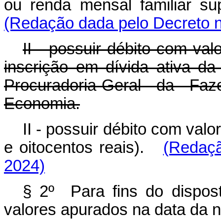
ou renda mensal familiar su
(Redação dada pelo Decreto n
II - possuir débito com val
inscrição em dívida ativa da
Procuradoria-Geral da Faz
Economia.
II - possuir débito com valo
e oitocentos reais).
(Redaçã
2024)
§ 2º Para fins do dispos
valores apurados na data da no