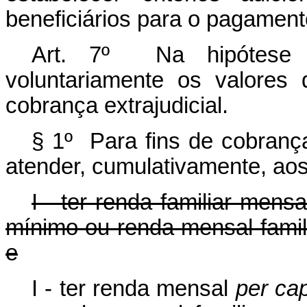
beneficiários para o pagament
Art. 7º Na hipótese de
voluntariamente os valores
cobrança extrajudicial.
§ 1º Para fins de cobrança 
atender, cumulativamente, aos 
I - ter renda familiar mens
mínimo ou renda mensal famili
e
I - ter renda mensal
per cap