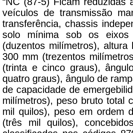
“NC (87-5) Ficam reduzidas a
veículos de transmissão ma
transferência, chassis indepen
solo mínima sob os eixos 
(duzentos milímetros), altura
300 mm (trezentos milímetro
(trinta e cinco graus), ângu
quatro graus), ângulo de rampa
de capacidade de emergebilid
milímetros), peso bruto total 
mil quilos), peso em ordem
(três mil quilos), concebid