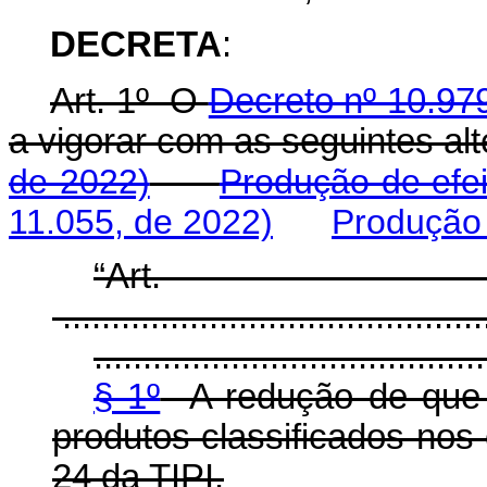
DECRETA
:
Art. 1º O
Decreto nº 10.979
a vigorar com as seguintes 
de 2022)
Produção de efei
11.055, de 2022)
Produção 
“Ar
............................................
........................................
§ 1º
A redução de que 
produtos classificados nos
24 da TIPI.