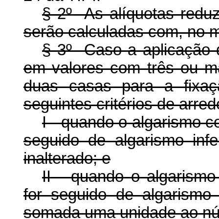
§ 2º As alíquotas redu
serão calculadas com, no 
§ 3º Caso a aplicação d
em valores com três ou m
duas casas para a fixaç
seguintes critérios de arr
I - quando o algarismo 
seguido de algarismo inf
inalterado; e
II - quando o algarism
for seguido de algarismo 
somada uma unidade ao nú