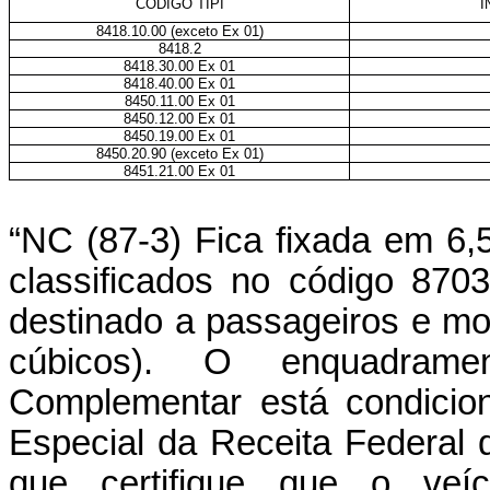
CÓDIGO TIPI
Í
8418.10.00 (exceto Ex 01)
8418.2
8418.30.00 Ex 01
8418.40.00 Ex 01
8450.11.00 Ex 01
8450.12.00 Ex 01
8450.19.00 Ex 01
8450.20.90 (exceto Ex 01)
8451.21.00 Ex 01
“NC (87-3) Fica fixada em 6,5
classificados no código 870
destinado a passageiros e mot
cúbicos). O enquadram
Complementar está condicio
Especial da Receita Federal 
que certifique que o veí