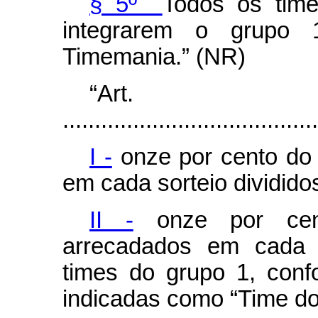
§ 5º
Todos os time
integrarem o grupo 
Timemania.” (NR)
“Ar
........................................
I -
onze por cento do 
em cada sorteio dividido
II -
onze por cent
arrecadados em cada s
times do grupo 1, con
indicadas como “Time do