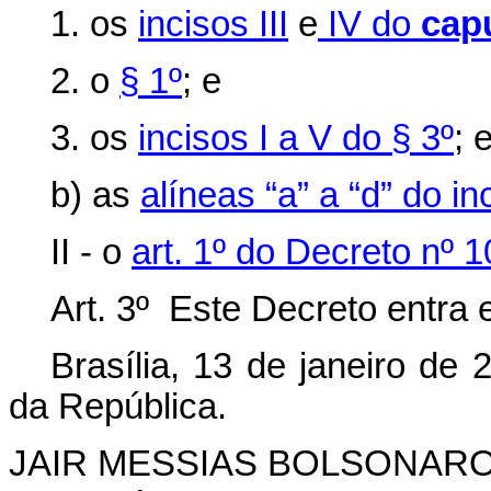
1. os
incisos III
e
IV do
cap
2. o
§ 1º
; e
3. os
incisos I a V do § 3º
; 
b) as
alíneas “a” a “d” do in
II - o
art. 1º do Decreto nº 
Art. 3º Este Decreto entra 
Brasília, 13 de janeiro de
da República.
JAIR MESSIAS BOLSONAR