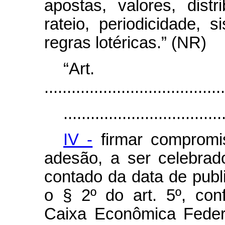
apostas, valores, dist
rateio, periodicidade,
regras lotéricas.” (NR)
“Ar
........................................
...................................
IV -
firmar compromis
adesão, a ser celebrad
contado da data de publ
o § 2º do art. 5º, co
Caixa Econômica Federa