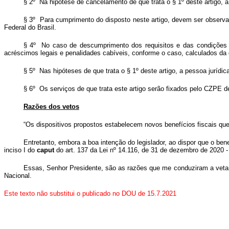
§ 2º Na hipótese de cancelamento de que trata o § 1º deste artigo, 
§ 3º Para cumprimento do disposto neste artigo, devem ser observado
Federal do Brasil.
§ 4º No caso de descumprimento dos requisitos e das condições par
acréscimos legais e penalidades cabíveis, conforme o caso, calculados da d
§ 5º Nas hipóteses de que trata o § 1º deste artigo, a pessoa jurídic
§ 6º Os serviços de que trata este artigo serão fixados pelo CZPE 
Razões dos vetos
“Os dispositivos propostos estabelecem novos benefícios fiscais que 
Entretanto, embora a boa intenção do legislador, ao dispor que o ben
inciso I do
caput
do art. 137 da Lei nº 14.116, de 31 de dezembro de 2020 -
Essas, Senhor Presidente, são as razões que me conduziram a veta
Nacional.
Este texto não substitui o publicado no DOU de 15.7.2021