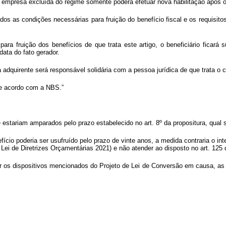
a empresa excluída do regime somente poderá efetuar nova habilitação após 
s as condições necessárias para fruição do benefício fiscal e os requisitos
a fruição dos benefícios de que trata este artigo, o beneficiário ficará 
ata do fato gerador.
a adquirente será responsável solidária com a pessoa jurídica de que trata o
c
de acordo com a NBS.”
estariam amparados pelo prazo estabelecido no art. 8º da propositura, qual s
efício poderia ser usufruído pelo prazo de vinte anos, a medida contraria o i
 Lei de Diretrizes Orçamentárias 2021) e não atender ao disposto no art. 125
r os dispositivos mencionados do Projeto de Lei de Conversão em causa, 