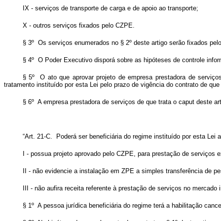
IX - serviços de transporte de carga e de apoio ao transporte;
X - outros serviços fixados pelo CZPE.
§ 3º Os serviços enumerados no § 2º deste artigo serão fixados p
§ 4º O Poder Executivo disporá sobre as hipóteses de controle info
§ 5º O ato que aprovar projeto de empresa prestadora de serviços
tratamento instituído por esta Lei pelo prazo de vigência do contrato de que 
§ 6º A empresa prestadora de serviços de que trata o
caput
deste art
“Art. 21-C. Poderá ser beneficiária do regime instituído por esta Le
I - possua projeto aprovado pelo CZPE, para prestação de serviços 
II - não evidencie a instalação em ZPE a simples transferência de pes
III - não aufira receita referente à prestação de serviços no mercado i
§ 1º A pessoa jurídica beneficiária do regime terá a habilitação canc