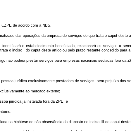
elo CZPE de acordo com a NBS.
rmatizado das operações da empresa de serviços de que trata o
caput
deste ar
 identificará o estabelecimento beneficiado, relacionará os serviços a se
trata o inciso I do
caput
deste artigo ou pelo prazo restante concedido para a
igo não poderá prestar serviços para empresas nacionais sediadas fora da Z
i a pessoa jurídica exclusivamente prestadora de serviços, sem prejuízo dos s
exclusivamente ao mercado externo;
soa jurídica já instalada fora da ZPE; e
nterno.
elada na hipótese de não observância do disposto no inciso III do
caput
deste 