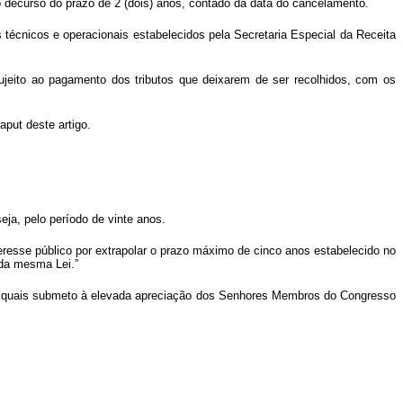
o decurso do prazo de 2 (dois) anos, contado da data do cancelamento.
 técnicos e operacionais estabelecidos pela Secretaria Especial da Receita
sujeito ao pagamento dos tributos que deixarem de ser recolhidos, com os
aput
deste artigo.
eja, pelo período de vinte anos.
nteresse público por extrapolar o prazo máximo de cinco anos estabelecido no
 da mesma Lei.”
as quais submeto à elevada apreciação dos Senhores Membros do Congresso