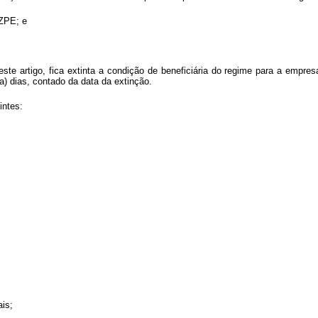
 ZPE; e
ste artigo, fica extinta a condição de beneficiária do regime para a empres
a) dias, contado da data da extinção.
intes:
ais;