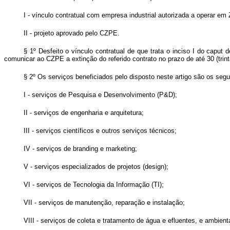
I - vínculo contratual com empresa industrial autorizada a operar em
II - projeto aprovado pelo CZPE.
§ 1º Desfeito o vínculo contratual de que trata o inciso I do
caput
de
comunicar ao CZPE a extinção do referido contrato no prazo de até 30 (trint
§ 2º Os serviços beneficiados pelo disposto neste artigo são os segu
I - serviços de Pesquisa e Desenvolvimento (P&D);
II - serviços de engenharia e arquitetura;
III - serviços científicos e outros serviços técnicos;
IV - serviços de
branding
e
marketing
;
V - serviços especializados de projetos (
design
);
VI - serviços de Tecnologia da Informação (TI);
VII - serviços de manutenção, reparação e instalação;
VIII - serviços de coleta e tratamento de água e efluentes, e ambient