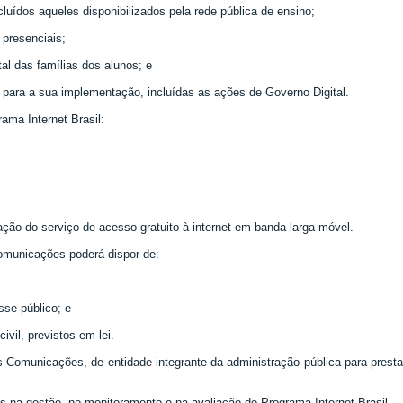
ncluídos aqueles disponibilizados pela rede pública de ensino;
 presenciais;
ital das famílias dos alunos; e
t para a sua implementação, incluídas as ações de Governo Digital.
ama Internet Brasil:
zação do serviço de acesso gratuito à internet em banda larga móvel.
Comunicações poderá dispor de:
sse público; e
ivil, previstos em lei.
das Comunicações, de entidade integrante da administração pública para prest
s na gestão, no monitoramento e na avaliação do Programa Internet Brasil.