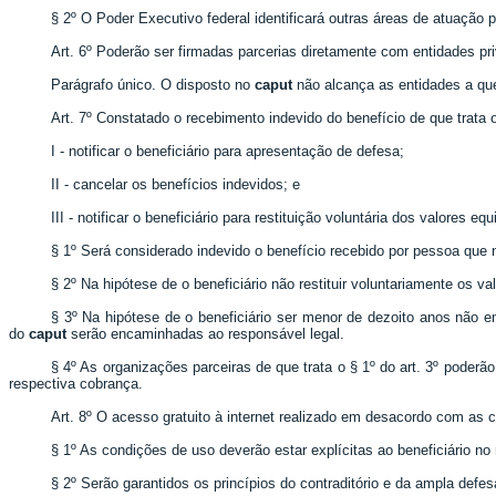
§ 2º O Poder Executivo federal identificará outras áreas de atuação 
Art. 6º Poderão ser firmadas parcerias diretamente com entidades p
Parágrafo único. O disposto no
caput
não alcança as entidades a que 
Art. 7º Constatado o recebimento indevido do benefício de que trata 
I - notificar o beneficiário para apresentação de defesa;
II - cancelar os benefícios indevidos; e
III - notificar o beneficiário para restituição voluntária dos valores
§ 1º Será considerado indevido o benefício recebido por pessoa que n
§ 2º Na hipótese de o beneficiário não restituir voluntariamente os v
§ 3º Na hipótese de o beneficiário ser menor de dezoito anos não
do
caput
serão encaminhadas ao responsável legal.
§ 4º As organizações parceiras de que trata o § 1º do art. 3º poderã
respectiva cobrança.
Art. 8º O acesso gratuito à internet realizado em desacordo com as 
§ 1º As condições de uso deverão estar explícitas ao beneficiário no 
§ 2º Serão garantidos os princípios do contraditório e da ampla defe