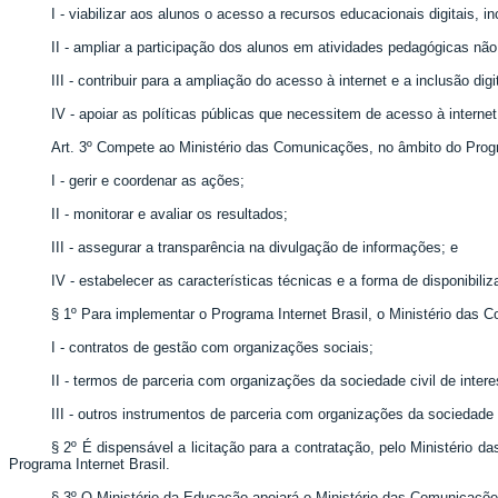
I - viabilizar aos alunos o acesso a recursos educacionais digitais, i
II - ampliar a participação dos alunos em atividades pedagógicas não
III - contribuir para a ampliação do acesso à internet e a inclusão dig
IV - apoiar as políticas públicas que necessitem de acesso à interne
Art. 3º Compete ao Ministério das Comunicações, no âmbito do Progr
I - gerir e coordenar as ações;
II - monitorar e avaliar os resultados;
III - assegurar a transparência na divulgação de informações; e
IV - estabelecer as características técnicas e a forma de disponibili
§ 1º Para implementar o Programa Internet Brasil, o Ministério das 
I - contratos de gestão com organizações sociais;
II - termos de parceria com organizações da sociedade civil de intere
III - outros instrumentos de parceria com organizações da sociedade c
§ 2º É dispensável a licitação para a contratação, pelo Ministério 
Programa Internet Brasil.
§ 3º O Ministério da Educação apoiará o Ministério das Comunicaçõe