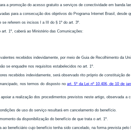
para a promoção do acesso gratuito a serviços de conectividade em banda larga
rivadas para a consecução dos objetivos do Programa Internet Brasil, desd
se referem os incisos I a III do § 1º do art. 3º.
o art. 1º, caberá ao Ministério das Comunicações:
 equivalentes recebidos indevidamente, por meio de Guia de Recolhimento da Uni
ão se enquadre nos requisitos estabelecidos no art. 1º.
alores recebidos indevidamente, será observado rito próprio de constituição de
 emancipado, nos termos do disposto no
art. 5º da Lei nº 10.406, de 10 de ja
o apoiar a realização dos procedimentos previstos neste artigo, observada a 
condições de uso do serviço resultará em cancelamento do benefício.
momento da disponibilização do benefício de que trata o art. 1º.
sa ao beneficiário cujo benefício tenha sido cancelado, na forma prevista pel