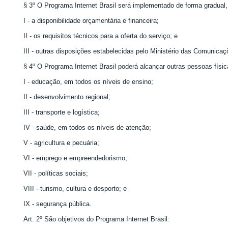
§ 3º O Programa Internet Brasil será implementado de forma gradual
I - a disponibilidade orçamentária e financeira;
II - os requisitos técnicos para a oferta do serviço; e
III - outras disposições estabelecidas pelo Ministério das Comunicaç
§ 4º O Programa Internet Brasil poderá alcançar outras pessoas física
I - educação, em todos os níveis de ensino;
II - desenvolvimento regional;
III - transporte e logística;
IV - saúde, em todos os níveis de atenção;
V - agricultura e pecuária;
VI - emprego e empreendedorismo;
VII - políticas sociais;
VIII - turismo, cultura e desporto; e
IX - segurança pública.
Art. 2º São objetivos do Programa Internet Brasil: