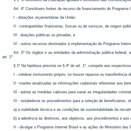
Art. 4º Constituem fontes de recurso de financiamento do Programa In
I - dotações orçamentárias da União;
II - contrapartidas financeiras, físicas ou de serviços, de origem públ
III - doações públicas ou privadas; e
IV - outros recursos destinados à implementação do Programa Internet
Art. 5º Os órgãos e as entidades da administração pública federal, e
art. 1º.
§ 1º Na hipótese prevista no § 4º do art. 1º, compete aos respectivo
I - celebrar instrumento próprio, se houver repasse ou transferência d
II - manter atualizadas as informações cadastrais referentes aos bene
III - adotar as medidas cabíveis para sanar as irregularidades consta
IV - estabelecer os procedimentos para a seleção de beneficiários, o
a) a viabilidade técnica e as condições de sustentabilidade da iniciati
b) a aderência às diretrizes, aos objetivos, aos procedimentos e aos cr
V - divulgar o Programa Internet Brasil e as ações do Ministério das