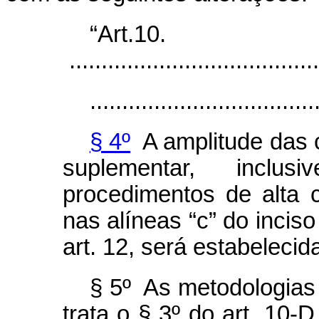
“Art.10.
.......................................
...................................
§ 4º
A amplitude das 
suplementar, inclu
procedimentos de alta 
nas alíneas “c” do inciso 
art. 12, será estabeleci
§ 5º As metodologias 
trata o § 3º do art. 10-D