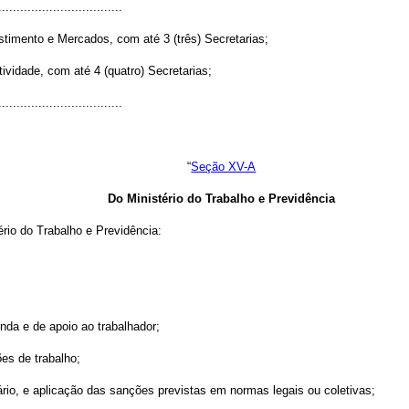
..................................
stimento e Mercados, com até 3 (três) Secretarias;
tividade, com até 4 (quatro) Secretarias;
..................................
“
Seção XV-A
Do Ministério do Trabalho e Previdência
rio do Trabalho e Previdência:
enda e de apoio ao trabalhador;
ões de trabalho;
tuário, e aplicação das sanções previstas em normas legais ou coletivas;