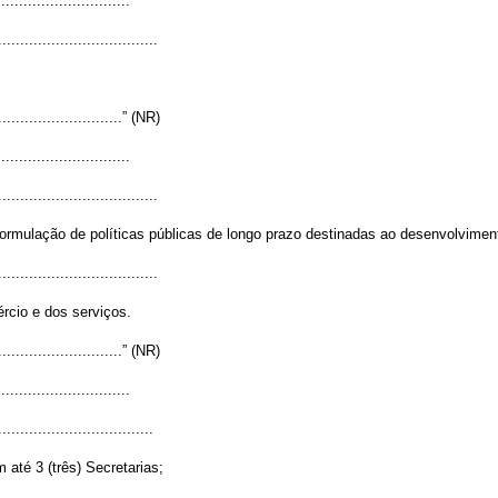
.............................
....................................
..............................” (NR)
.............................
....................................
ormulação de políticas públicas de longo prazo destinadas ao desenvolviment
....................................
rcio e dos serviços.
..............................” (NR)
.............................
...................................
até 3 (três) Secretarias;