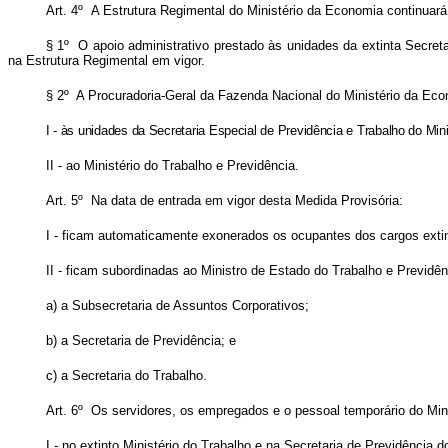
Art. 4º A Estrutura Regimental do Ministério da Economia continuará
§ 1º O apoio administrativo prestado às unidades da extinta Secreta
na Estrutura Regimental em vigor.
§ 2º A Procuradoria-Geral da Fazenda Nacional do Ministério da Econ
I - às unidades da Secretaria Especial de Previdência e Trabalho do Min
II - ao Ministério do Trabalho e Previdência.
Art. 5º Na data de entrada em vigor desta Medida Provisória:
I - ficam automaticamente exonerados os ocupantes dos cargos extint
II - ficam subordinadas ao Ministro de Estado do Trabalho e Previdê
a) a Subsecretaria de Assuntos Corporativos;
b) a Secretaria de Previdência; e
c) a Secretaria do Trabalho.
Art. 6º Os servidores, os empregados e o pessoal temporário do Mi
I - no extinto Ministério do Trabalho e na Secretaria de Previdência d