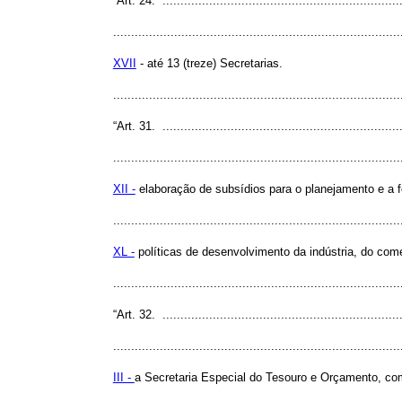
“Art. 24. ...................................................................
................................................................................
XVII
- até 13 (treze) Secretarias.
..............................................................................
“Art. 31. ...................................................................
................................................................................
XII -
elaboração de subsídios para o planejamento e a f
................................................................................
XL -
políticas de desenvolvimento da indústria, do comé
..............................................................................
“Art. 32. ...................................................................
................................................................................
III -
a Secretaria Especial do Tesouro e Orçamento, com 