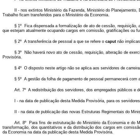
II - nos extintos Ministério da Fazenda, Ministério do Planejamento
Trabalho ficam transferidos para o Ministério da Economia.
§ 1º Fica dispensada a formalização de ato de cessão, requisição, 
que estejam atualmente ocupando cargos em comissão, gratificações ou fu
§ 2º A transferência de pessoal a que se refere o
caput
não implicar
§ 3º Não haverá novo ato de cessão, requisição, alteração de exerc
Provisória.
§ 4º O disposto neste artigo não se aplica aos servidores de carreir
§ 5º A gestão da folha de pagamento de pessoal permanecerá com a u
Art. 7º A redistribuição dos servidores, dos empregados públicos e d
I - na data de publicação desta Medida Provisória, para os servidore
II - na data de publicação das novas Estruturas Regimentais do Mini
Art. 8º Para fins de estruturação do Ministério da Economia e do Mi
transformação, dos quantitativos e da distribuição dos cargos em comis
da Economia na data da publicação desta Medida Provisória.