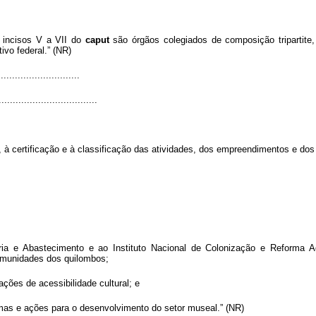
 incisos V a VII do
caput
são órgãos colegiados de composição tripartite,
vo federal.” (NR)
............................
...................................
o, à certificação e à classificação das atividades, dos empreendimentos e do
ária e Abastecimento e ao Instituto Nacional de Colonização e Reforma Ag
omunidades dos quilombos;
ções de acessibilidade cultural; e
mas e ações para o desenvolvimento do setor museal.” (NR)