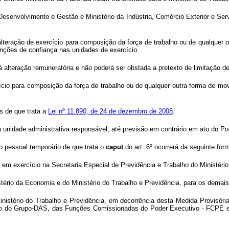
, Desenvolvimento e Gestão e Ministério da Indústria, Comércio Exterior e Se
alteração de exercício para composição da força de trabalho ou de qualquer
nções de confiança nas unidades de exercício.
á alteração remuneratória e não poderá ser obstada a pretexto de limitação de
ício para composição da força de trabalho ou de qualquer outra forma de mo
as de que trata a
Lei nº 11.890, de 24 de dezembro de 2008
.
nidade administrativa responsável, até previsão em contrário em ato do Po
o pessoal temporário de que trata o
caput
do art. 6º ocorrerá da seguinte for
s em exercício na Secretaria Especial de Previdência e Trabalho do Ministéri
stério da Economia e do Ministério do Trabalho e Previdência, para os demai
nistério do Trabalho e Previdência, em decorrência desta Medida Provisória,
são do Grupo-DAS, das Funções Comissionadas do Poder Executivo - FCPE e