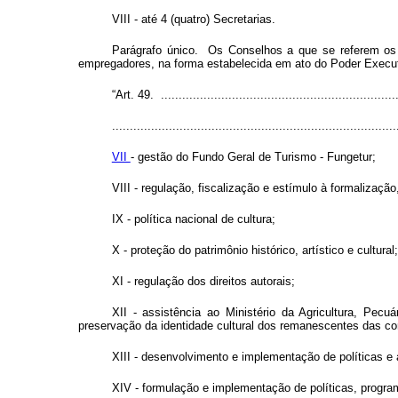
VIII - até 4 (quatro) Secretarias.
Parágrafo único. Os Conselhos a que se referem os
empregadores, na forma estabelecida em ato do Poder Executi
“Art. 49. ...................................................................
................................................................................
VII
- gestão do Fundo Geral de Turismo - Fungetur;
VIII - regulação, fiscalização e estímulo à formalizaçã
IX - política nacional de cultura;
X - proteção do patrimônio histórico, artístico e cultural;
XI - regulação dos direitos autorais;
XII - assistência ao Ministério da Agricultura, Pecu
preservação da identidade cultural dos remanescentes das c
XIII - desenvolvimento e implementação de políticas e a
XIV - formulação e implementação de políticas, progra