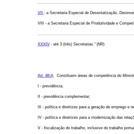
................................................................................
VII
- a Secretaria Especial de Desestatização, Desinve
VIII - a Secretaria Especial de Produtividade e Competi
................................................................................
XXXIV
- até 3 (três) Secretarias.” (NR)
Art. 48-A
. Constituem áreas de competência do Ministé
I - previdência;
II - previdência complementar;
III - política e diretrizes para a geração de emprego e r
IV - política e diretrizes para a modernização das relaç
V - fiscalização do trabalho, inclusive do trabalho por