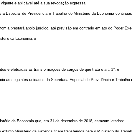
 vigente e aplicável até a sua revogação expressa.
ria Especial de Previdência e Trabalho do Ministério da Economia continuar
omia prestará apoio jurídico, até previsão em contrário em ato do Poder Exec
istério da Economia; e
os e efetuadas as transformações de cargos de que trata o art. 3º; e
ncia as seguintes unidades da Secretaria Especial de Previdência e Trabalho
nistério da Economia que, em 31 de dezembro de 2018, estavam lotados:
o extinto Ministério da Fazenda ficam transferidos para o Ministério do Trabal