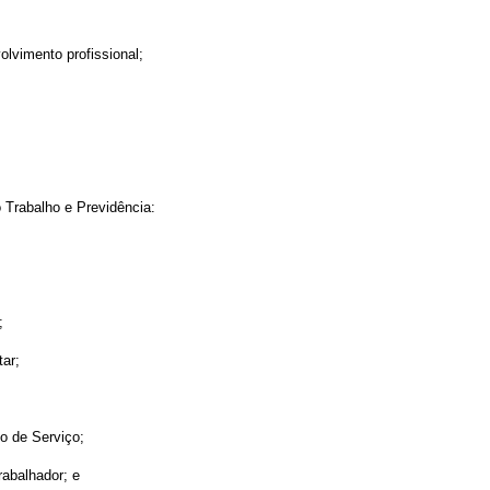
lvimento profissional;
o Trabalho e Previdência:
;
ar;
o de Serviço;
rabalhador; e