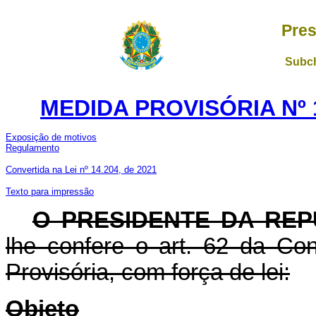
Pres
Subch
MEDIDA PROVISÓRIA Nº 1
Exposição de motivos
Regulamento
Convertida na Lei nº 14.204, de 2021
Texto para impressão
O PRESIDENTE DA REP
lhe confere o art. 62 da Con
Provisória, com força de lei:
Objeto