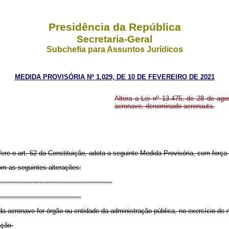
Presidência da República
Secretaria-Geral
Subchefia para Assuntos Jurídicos
MEDIDA PROVISÓRIA Nº 1.029, DE 10 DE FEVEREIRO DE 2021
Altera a Lei nº 13.475, de 28 de ago
aeronave, denominado aeronauta.
fere o art. 62 da Constituição, adota a seguinte Medida Provisória, com força 
om as seguintes alterações:
……………………............………….
........................................
a aeronave for órgão ou entidade da administração pública, no exercício de m
ação.