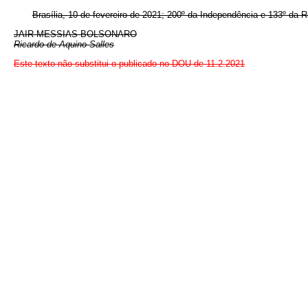
Brasília, 10 de fevereiro de 2021; 200º da Independência e 133º da R
JAIR MESSIAS BOLSONARO
Ricardo de Aquino Salles
Este texto não substitui o publicado no DOU de 11.2.2021