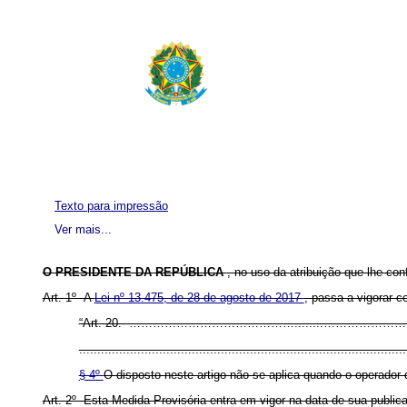
Texto para impressão
Ver mais...
O PRESIDENTE DA REPÚBLICA
, no uso da atribuição que lhe con
Art. 1º A
Lei nº 13.475, de 28 de agosto de 2017
, passa a vigorar c
“Art. 20. ……………………………………........……………………
..........................................................................................
§ 4º
O disposto neste artigo não se aplica quando o operador d
Art. 2º Esta Medida Provisória entra em vigor na data de sua public