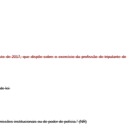
sto de 2017, que dispõe sobre o exercício da profissão de tripulante de
de lei:
issões institucionais ou de poder de polícia.” (NR)