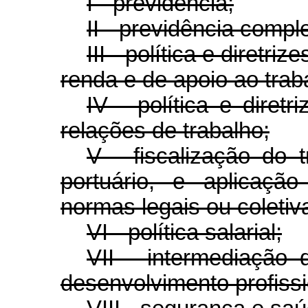
I - previdência;
II - previdência compl
III - política e diretr
renda e de apoio ao trab
IV - política e diret
relações de trabalho;
V - fiscalização do t
portuário, e aplicaçã
normas legais ou coletiv
VI - política salarial;
VII - intermediação
desenvolvimento profissi