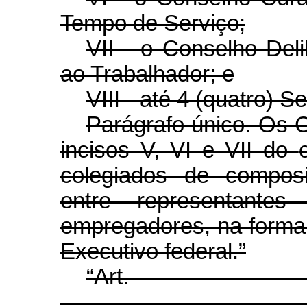
Tempo de Serviço;
VII - o Conselho Del
ao Trabalhador; e
VIII - até 4 (quatro) S
Parágrafo único. Os 
incisos V, VI e VII do
colegiados de composi
entre representante
empregadores, na forma
Executivo federal.”
“Ar
........................................