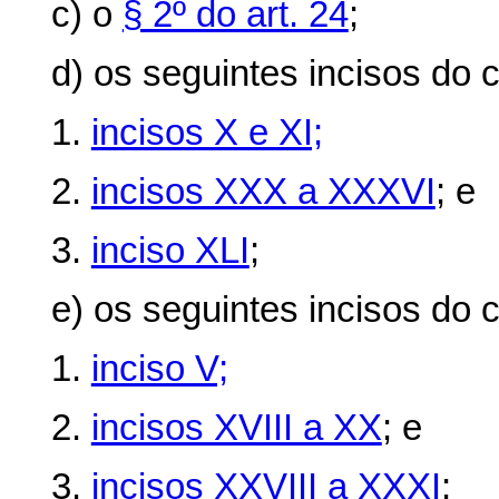
c) o
§ 2º do art. 24
;
d) os seguintes incisos do
c
1.
incisos X e XI;
2.
incisos XXX a XXXVI
; e
3.
inciso XLI
;
e) os seguintes incisos do
c
1.
inciso V;
2.
incisos XVIII a XX
; e
3.
incisos XXVIII a XXXI
;