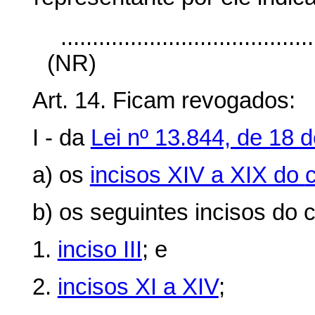
........................................
(NR)
Art. 14. Ficam revogados:
I - da
Lei nº 13.844, de 18 
a) os
incisos XIV a XIX do
b) os seguintes incisos do
c
1.
inciso III
; e
2.
incisos XI a XIV
;