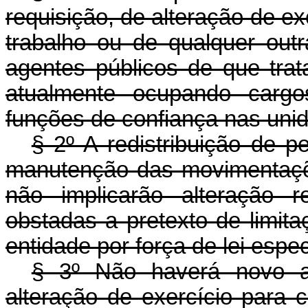
requisição, de alteração de e
trabalho ou de qualquer ou
agentes públicos de que tra
atualmente ocupando cargo
funções de confiança nas unid
§ 2º A redistribuição de 
manutenção das movimentaçõe
não implicarão alteração 
obstadas a pretexto de limit
entidade por força de lei espec
§ 3º Não haverá novo at
alteração de exercício para 