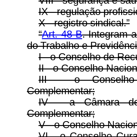
VIII - segurança e saú
IX - regulação profissi
X - registro sindical.”
“
Art. 48-B
. Integram a
do Trabalho e Previdênci
I - o Conselho de Rec
II - o Conselho Nacion
III - o Conselho
Complementar;
IV - a Câmara de
Complementar;
V - o Conselho Nacion
VI - o Conselho Cur