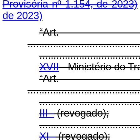
Provisória nº 1.154, de 2023)
de 2023)
“Ar
........................................
...................................
XVII
- Ministério do T
“Ar
........................................
...................................
III -
(revogado);
...................................
XI -
(revogado);