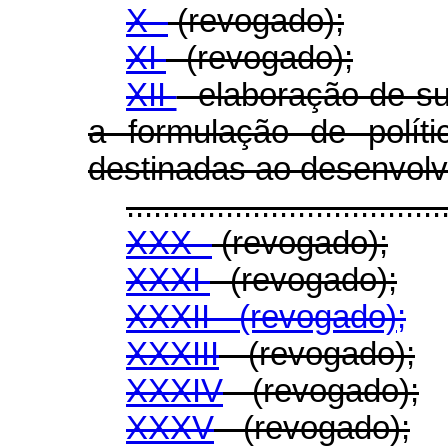
X -
(revogado);
XI
- (revogado);
XII
- elaboração de s
a formulação de polít
destinadas ao desenvolv
...................................
XXX -
(revogado);
XXXI
- (revogado);
XXXII - (revogado);
XXXIII
- (revogado);
XXXIV
- (revogado);
XXXV
- (revogado);