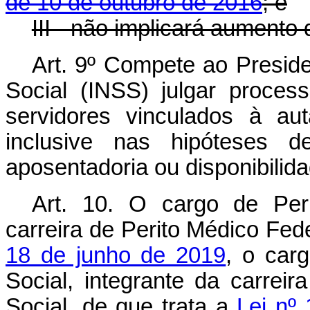
de 10 de outubro de 2016
; e
III - não implicará aumento
Art. 9º Compete ao Preside
Social (INSS) julgar process
servidores vinculados à aut
inclusive nas hipóteses
aposentadoria ou disponibilida
Art. 10.
O cargo de Peri
carreira de Perito Médico Fede
18 de junho de 2019
, o car
Social, integrante da carrei
Social, de que trata a
Lei nº