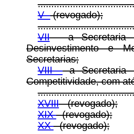
...................................
V -
(revogado);
...................................
VII
- a Secretaria E
Desinvestimento e M
Secretarias;
VIII -
a Secretaria 
Competitividade, com até
...................................
XVIII
- (revogado);
XIX
- (revogado);
XX
- (revogado);