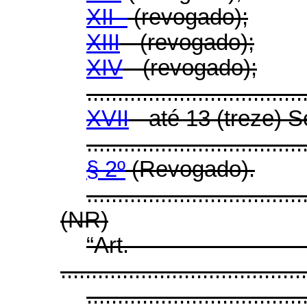
XII -
(revogado);
XIII
- (revogado);
XIV
- (revogado);
...................................
XVII
- até 13 (treze) S
...................................
§ 2º
(Revogado).
...................................
(NR)
“Ar
........................................
...................................