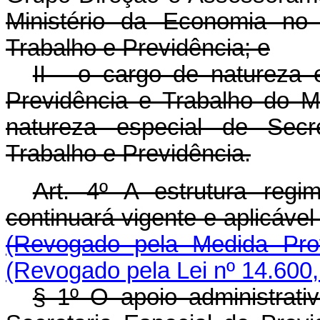
Ministério da Economia no
Trabalho e Previdência; e
II - o cargo de natureza 
Previdência e Trabalho do M
natureza especial de Secre
Trabalho e Previdência.
Art. 4º A estrutura regi
continuará vigente e aplicá
(Revogado pela Medida Prov
(Revogado pela Lei nº 14.600,
§ 1º O apoio administrati