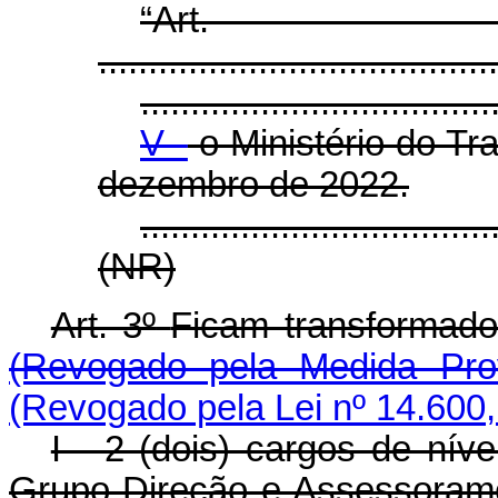
“Ar
........................................
...................................
V -
o Ministério do Tr
dezembro de 2022.
...................................
(NR)
Art. 3º
Ficam transform
(Revogado pela Medida Prov
(Revogado pela Lei nº 14.600,
I - 2 (dois) cargos de nív
Grupo-Direção e Assessoram