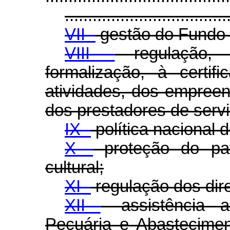
...................................
VII -
gestão do Fundo 
VIII -
regulação, f
formalização, à certif
atividades, dos empree
dos prestadores de serviç
IX -
política nacional d
X -
proteção do patr
cultural;
XI -
regulação dos dire
XII
- assistência a
Pecuária e Abastecimen