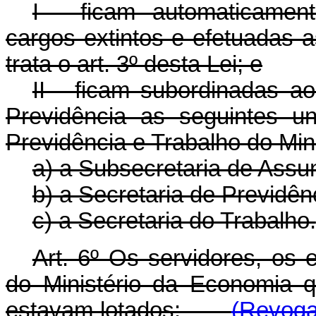
I - ficam automaticamen
cargos extintos e efetuadas 
trata o art. 3º desta Lei; e
II - ficam subordinadas a
Previdência as seguintes u
Previdência e Trabalho do Min
a) a Subsecretaria de Assu
b) a Secretaria de Previdên
c) a Secretaria do Trabalho.
Art. 6º Os servidores, os
do Ministério da Economia 
estavam lotados:
(Revoga