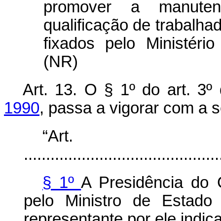
promover a manute
qualificação de trabalha
fixados pelo Ministéri
(NR)
Art. 13. O § 1º do art. 3
1990
, passa a vigorar com a 
“Ar
............................................
§ 1º
A Presidência do 
pelo Ministro de Estado
representante por ele indic