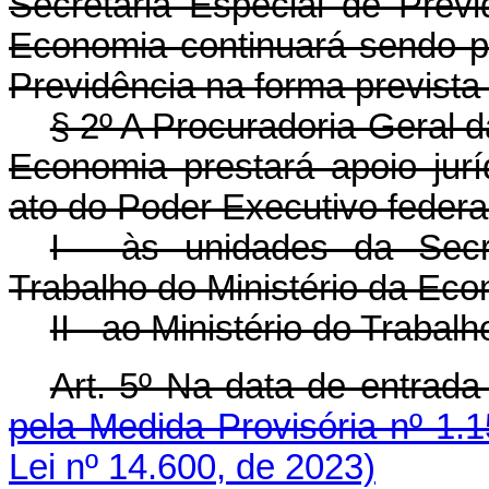
Secretaria Especial de Previ
Economia continuará sendo pr
Previdência na forma prevista 
§ 2º A Procuradoria-Geral 
Economia prestará apoio jurí
ato do Poder Executivo federa
I - às unidades da Secr
Trabalho do Ministério da Eco
II - ao Ministério do Trabal
Art. 5º Na data de entra
pela Medida Provisória nº 1.
Lei nº 14.600, de 2023)