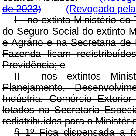
de 2023)
(Revogado pela 
I - no extinto Ministério 
do Seguro Social do extinto M
e Agrário e na Secretaria de 
Fazenda ficam redistribuído
Previdência; e
II - nos extintos Minis
Planejamento, Desenvolvi
Indústria, Comércio Exterio
lotados na Secretaria Especi
redistribuídos para o Ministér
§ 1º Fica dispensada a f