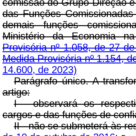
comissão do Grupo-Direção e
das Funções Comissionadas 
demais funções comissiona
Ministério da Economia n
Provisória nº 1.058, de 27 de
Medida Provisória nº 1.154, d
14.600, de 2023)
Parágrafo único. A transf
artigo:
I - observará os respec
cargos e das funções de confi
II - não se submeterá às re