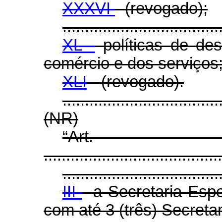
XXXVI
- (revogado);
...................................
XL -
políticas de des
comércio e dos serviços
XLI
- (revogado).
...................................
(NR)
“Ar
........................................
...................................
III
- a Secretaria Esp
com até 3 (três) Secretar