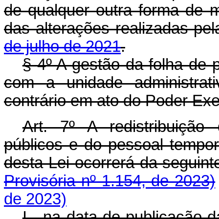
de qualquer outra forma de 
das alterações realizadas pe
de julho de 2021
.
§ 4º A gestão da folha de
com a unidade administrati
contrário em ato do Poder Exec
Art. 7º A redistribuiçã
públicos e do pessoal tempor
desta Lei ocorrerá da segu
Provisória nº 1.154, de 2023)
de 2023)
I - na data de publicação 