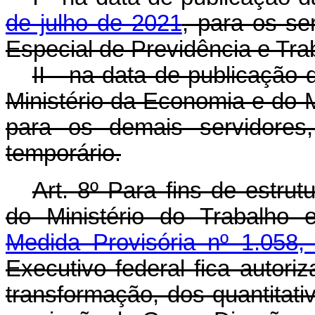
de julho de 2021
, para os se
Especial de Previdência e Tra
II - na data de publicação
Ministério da Economia e do M
para os demais servidores
temporário.
Art. 8º Para fins de estru
do Ministério do Trabalho 
Medida Provisória nº 1.058,
Executivo federal fica autori
transformação, dos quantitati