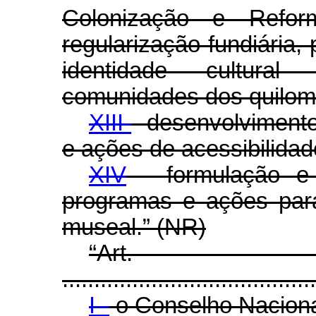
Colonização e Refo
regularização fundiária,
identidade cultura
comunidades dos quilom
XIII
- desenvolvimento
e ações de acessibilidade
XIV
- formulação e 
programas e ações par
museal.” (NR)
“Ar
........................................
I -
o Conselho Naciona