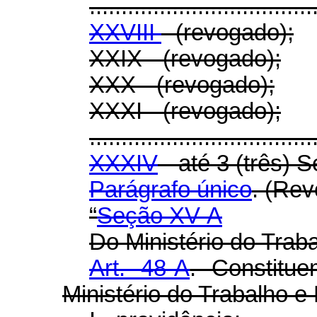
...................................
XXVIII
- (revogado);
XXIX - (revogado);
XXX - (revogado);
XXXI - (revogado);
...................................
XXXIV
- até 3 (três) S
Parágrafo único
. (Re
“
Seção XV-A
Do Ministério do Trab
Art. 48-A
. Constitu
Ministério do Trabalho e