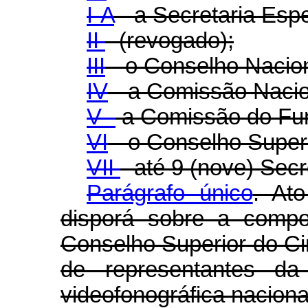
I-A
- a Secretaria Espe
II
- (revogado);
III
- o Conselho Naciona
IV
- a Comissão Nacion
V -
a Comissão do Fun
VI
- o Conselho Super
VII
- até 9 (nove) Secr
Parágrafo único
. At
disporá sobre a compo
Conselho Superior do Ci
de representantes da 
videofonográfica naciona