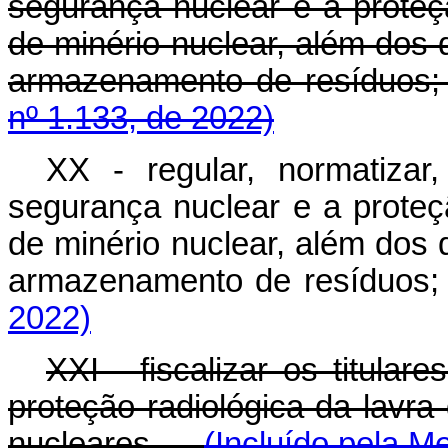
segurança nuclear e a proteçã
de minério nuclear, além dos d
armazenamento de resíduos
nº 1.133, de 2022)
XX - regular, normatizar, 
segurança nuclear e a proteçã
de minério nuclear, além dos d
armazenamento de resíduo
2022)
XXI - fiscalizar os titula
proteção radiológica da lavr
nucleares.
(Incluído pela M