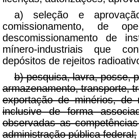
a) seleção e aprovaçã
comissionamento, de o
descomissionamento de inst
mínero-industriais que co
depósitos de rejeitos radioativ
b) pesquisa, lavra, posse, 
armazenamento, transporte, tr
exportação de minérios, de 
inclusive de forma associa
observadas as competências
administração pública federal;