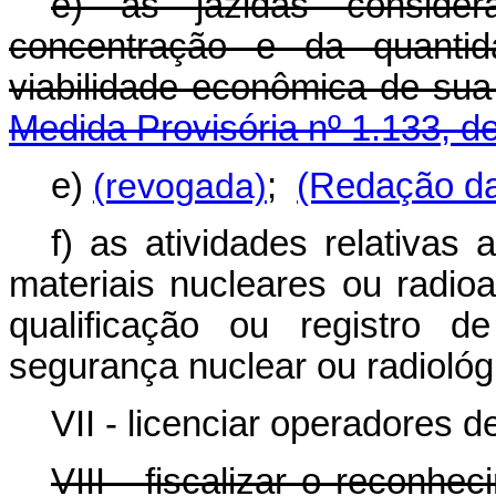
e) as jazidas conside
concentração e da quantid
viabilidade econômica de 
Medida Provisória nº 1.133, d
e)
(revogada)
;
(Redação da
f) as atividades relativas
materiais nucleares ou radioa
qualificação ou registro d
segurança nuclear ou radiológ
VII - licenciar operadores d
VIII - fiscalizar o reconh