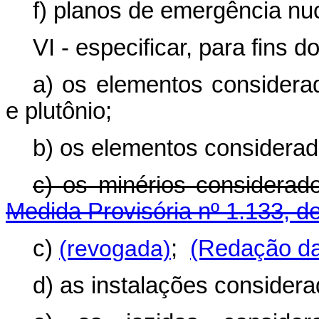
f) planos de emergência nuc
VI - especificar, para fins d
a) os elementos considerad
e plutônio;
b) os elementos considerados 
c) os minérios conside
Medida Provisória nº 1.133, d
c)
(revogada)
;
(Redação da
d) as instalações considera