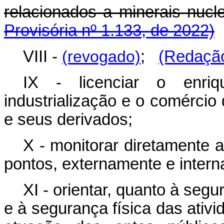
relacionados a minerais 
Provisória nº 1.133, de 2022)
VIII -
(revogado)
;
(Redação
IX - licenciar o enriq
industrialização e o comércio
e seus derivados;
X - monitorar diretamente 
pontos, externamente e intern
XI - orientar, quanto à segu
e à segurança física das ativi