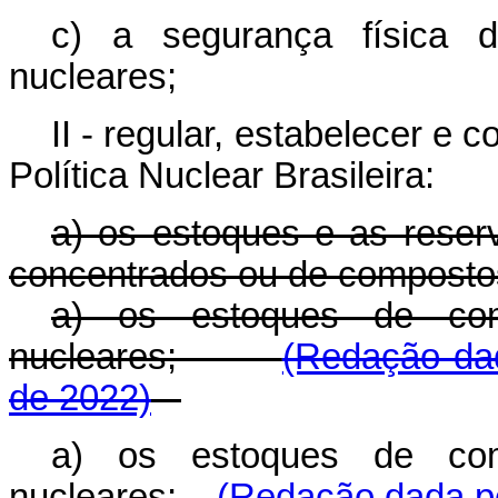
c) a segurança física d
nucleares;
II - regular, estabelecer e 
Política Nuclear Brasileira:
a) os estoques e as reser
concentrados ou de composto
a) os estoques de com
nucleares;
(Redação dad
de 2022)
a) os estoques de com
nucleares;
(Redação dada pe