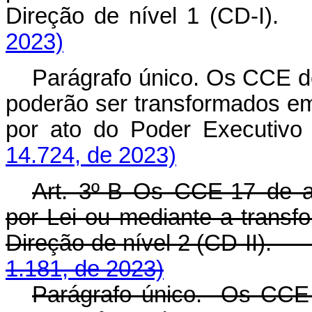
Direção de nível 1 (CD-
2023)
Parágrafo único. Os CCE d
poderão ser transformados em 
por ato do Poder Execut
14.724, de 2023)
Art. 3º-B Os CCE-17 de a
por Lei ou mediante a trans
Direção de nível 2 (CD-II
1.181, de 2023)
Parágrafo único. Os CCE