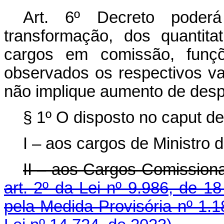
Art. 6º
Decreto poderá
transformação, dos quantita
cargos em comissão, funçõe
observados os respectivos v
não implique aumento de des
§ 1º O disposto no
caput
des
I – aos cargos de Ministro 
II – aos Cargos Comissiona
art. 2º da Lei nº 9.986, de 1
pela Medida Provisória nº 1.1