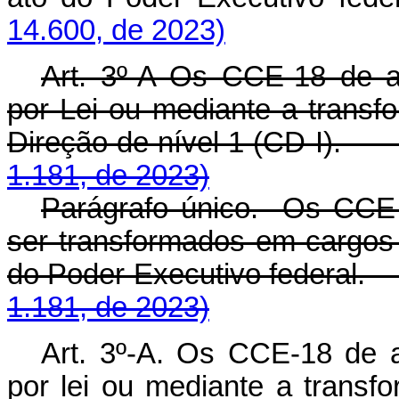
14.600, de 2023)
Art. 3º-A Os CCE-18 de a
por Lei ou mediante a trans
Direção de nível 1 (CD-I)
1.181, de 2023)
Parágrafo único. Os CCE
ser transformados em cargos o
do Poder Executivo federa
1.181, de 2023)
Art. 3º-A. Os CCE-18 de a
por lei ou mediante a trans