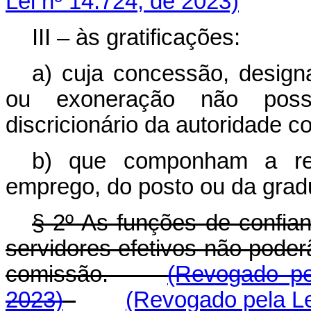
Lei nº 14.724, de 2023)
III – às gratificações:
a) cuja concessão, design
ou exoneração não poss
discricionário da autoridade c
b) que componham a rem
emprego, do posto ou da gradu
§ 2º As funções de confian
servidores efetivos não pode
comissão.
(Revogado pe
2023)
(Revogado pela Le