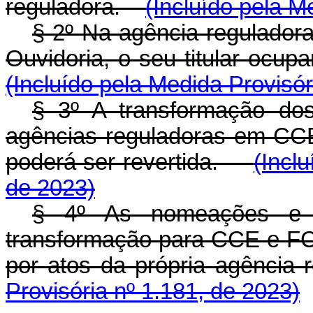
reguladora.
(Incluído pela M
§ 2º Na agência reguladora
Ouvidoria, o seu titular oc
(Incluído pela Medida Provisór
§ 3º A transformação do
agências reguladoras em CC
poderá ser revertida.
(Incl
de 2023)
§ 4º As nomeações e a
transformação para CCE e FCE
por atos da própria agênci
Provisória nº 1.181, de 2023)