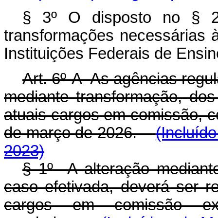
§ 3º O disposto no § 2º
transformações necessárias 
Instituições Federais de Ensin
Art. 6º-A As agências regul
mediante transformação, dos 
atuais cargos em comissão, co
de março de 2026.
(Incluíd
2023)
§ 1º A alteração mediant
caso efetivada, deverá ser re
cargos em comissão exi