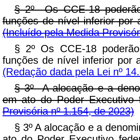
§ 2º Os CCE-18 poderão 
funções de nível inferior p
(Incluído pela Medida Provisór
§ 2º Os CCE-18 poderão 
funções de nível inferior p
(Redação dada pela Lei nº 14
§ 3º A alocação e a deno
em ato do Poder Executi
Provisória nº 1.154, de 2023)
§ 3º A alocação e a denom
ato do Poder Executivo f