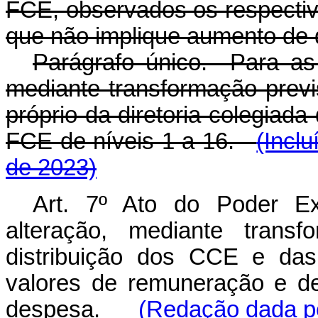
FCE, observados os respecti
que não implique aumento de
Parágrafo único. Para as 
mediante transformação prev
próprio da diretoria colegiad
FCE de níveis 1 a 16.
(Incl
de 2023)
Art. 7º Ato do Poder Ex
alteração, mediante transf
distribuição dos CCE e das
valores de remuneração e d
despesa.
(Redação dada pe