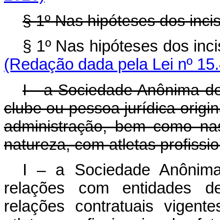
§ 1º Nas hipóteses dos incis
§ 1º Nas hipóteses dos incis
(Redação dada pela Lei nº 15
I - a Sociedade Anônima do
clube ou pessoa jurídica origi
administração, bem como nas
natureza, com atletas profissio
I – a Sociedade Anônima
relações com entidades d
relações contratuais vigen