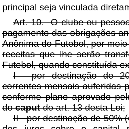
principal seja vinculada diret
Art. 10. O clube ou pessoa 
pagamento das obrigações ant
Anônima do Futebol, por meio 
receitas que lhe serão tran
Futebol, quando constituída e
I - por destinação de 20
correntes mensais auferidas 
conforme plano aprovado pelo
do
caput
do art. 13 desta Lei;
II - por destinação de 50% 
dos juros sobre o capital 