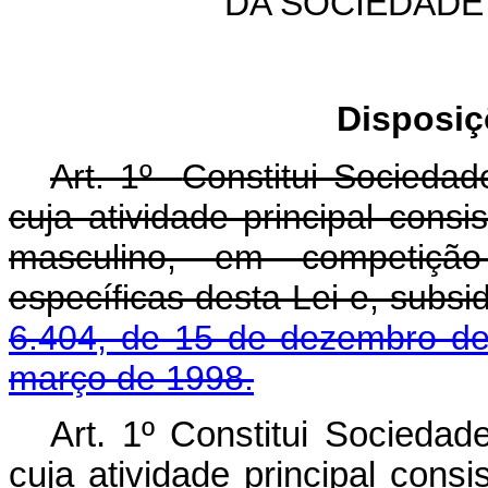
DA SOCIEDADE
Disposiç
Art. 1º
Constitui Socieda
cuja atividade principal consi
masculino, em competição 
específicas desta Lei e, subs
6.404, de 15 de dezembro d
março de 1998.
Art. 1º Constitui Socieda
cuja atividade principal consi