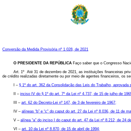
Conversão da Medida Provisória nº 1.028, de 2021
O PRESIDENTE DA REPÚBLICA
Faço saber que o Congresso Nacio
Art. 1º
Até 31 de dezembro de 2021, as instituições financeiras pri
de crédito realizadas diretamente ou por meio de agentes financeiros, os seg
I –
§ 1º do art. 362 da Consolidação das Leis do Trabalho, aprovada 
II –
inciso IV do § 1º do art. 7º da Lei nº 4.737, de 15 de julho de 196
III –
art. 62 do Decreto-Lei nº 147, de 3 de fevereiro de 1967;
IV –
alíneas “b” e “c" do
caput
do art. 27 da Lei nº 8.036, de 11 de m
V –
alínea “a” do inciso I do
caput
do art. 47 da Lei nº 8.212, de 24 d
VI –
art. 10 da Lei nº 8.870, de 15 de abril de 1994;