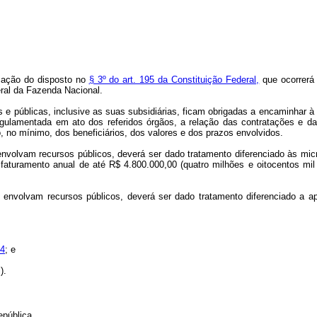
icação do disposto no
§ 3º do art. 195 da Constituição Federal,
que ocorrerá 
eral da Fazenda Nacional.
s e públicas, inclusive as suas subsidiárias, ficam obrigadas a encaminhar à
regulamentada em ato dos referidos órgãos, a relação das contratações e d
, no mínimo, dos beneficiários, dos valores e dos prazos envolvidos.
 envolvam recursos públicos, deverá ser dado tratamento diferenciado às 
faturamento anual de até R$ 4.800.000,00 (quatro milhões e oitocentos mil
 envolvam recursos públicos, deverá ser dado tratamento diferenciado a a
94
; e
).
pública.