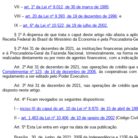
VII –
art. 1º da Lei nº 9.012, de 30 de março de 1995;
VIII –
art. 20 da Lei nº 9.393, de 19 de dezembro de 1996
; e
IX –
art. 6º da Lei nº 10.522, de 19 de julho de 2002.
§ 1º A dispensa de que trata o
caput
deste artigo não afasta a apl
Receita Federal do Brasil do Ministério da Economia e pela Procuradoria-G
§ 2º Até 31 de dezembro de 2021, as instituições financeiras privada
e à Procuradoria-Geral da Fazenda Nacional, trimestralmente, na forma 
realizadas diretamente ou por meio de agentes financeiros, com a indicação
Art. 2º Até 31 de dezembro de 2021, nas operações de crédito que
Complementar nº 123, de 14 de dezembro de 2006
, às cooperativas com 
regulamento a ser editado pelo Poder Executivo.
Art. 3º Até 31 de dezembro de 2021, nas operações de crédito que
disposto neste artigo.
Art. 4º Ficam revogados os seguintes dispositivos:
I –
inciso III do
caput
do art. 10 da Lei nº 8.870, de 15 de abril de 19
II –
art. 1.463 da Lei nº 10.406, de 10 de janeiro de 2002
(Código Civil
Art. 5º Esta Lei entra em vigor na data de sua publicação.
o
o
Brasília, 30 de junho de 2021; 200
da Independência e 133
da Re