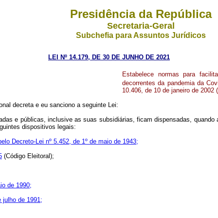
Presidência da República
Secretaria-Geral
Subchefia para Assuntos Jurídicos
LEI Nº 14.179, DE 30 DE JUNHO DE 2021
Estabelece normas para facili
decorrentes da pandemia da Covi
10.406, de 10 de janeiro de 2002 (
nal decreta e eu sanciono a seguinte Lei:
vadas e públicas, inclusive as suas subsidiárias, ficam dispensadas, quando
uintes dispositivos legais:
pelo Decreto-Lei nº 5.452, de 1º de maio de 1943;
5
(Código Eleitoral);
aio de 1990;
e julho de 1991;