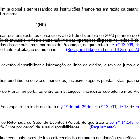
 limite global a ser ressarcido às instituições financeiras em razão da gara
 Programa.
...............................” (NR)
ncidas dos empréstimos concedidos até 31 de dezembro de 2020 por meio do
ão do mutuário, e fica o prazo máximo das operações disposto no inciso II d
cidas dos empréstimos por meio do Pronampe, de que trata a
Lei nº 13.999, 
 e mediante solicitação do mutuário.
(Redação dada pela Lei nº 14.257, de 20
deverão disponibilizar a informação de linha de crédito, a taxa de juros e 
tros produtos ou serviços financeiros, inclusive seguros prestamistas, para 
do Pronampe portá-las entre as instituições financeiras que aderiram ao Pro
Pronampe, o limite de que trata o
§ 1º do art. 2º da Lei nº 13.999, de 18 de 
l de Retomada do Setor de Eventos (Perse), de que trata a
Lei nº 14.148, 
20% (vinte por cento) de suas disponibilidades.
(Regulamento)
a e eventuais taxas de juros diferenciadas durante a destinação específica.