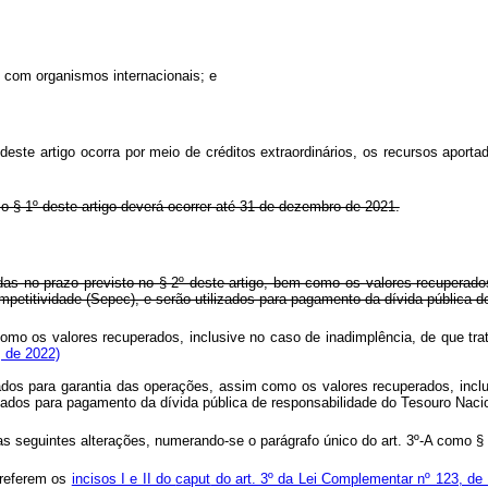
s com organismos internacionais; e
deste artigo ocorra por meio de créditos extraordinários, os recursos aporta
 o § 1º deste artigo deverá ocorrer até 31 de dezembro de 2021.
das no prazo previsto no § 2º deste artigo, bem como os valores recuperado
petitividade (Sepec), e serão utilizados para pagamento da dívida pública d
como os valores recuperados, inclusive no caso de inadimplência, de que tr
, de 2022)
izados para garantia das operações, assim como os valores recuperados, incl
lizados para pagamento da dívida pública de responsabilidade do Tesouro N
as seguintes alterações, numerando-se o parágrafo único do art. 3º-A como § 
 referem os
incisos I e II do
caput
do art. 3º da Lei Complementar nº 123, d