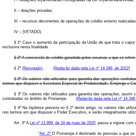
II – doações privadas;
III – recursos decorrentes de operações de crédito externo realizada
IV – (VETADO).
§ 1º Caso o aumento da participação da União de que trata o
caput
exclusiva nesta finalidade.
§ 2º A concessão de crédito garantida pelos recursos a que se refere
§ 2º
(Revogado).
(Redação dada pela Lei nº 14.348, de 2022)
§ 3º Os valores não utilizados para garantia das operações contrata
termos que dispuser a Secretaria Especial de Produtividade, Emprego e Com
§ 3º Os valores não utilizados para garantia das operações, assim 
contratadas no âmbito do Pronampe.
(Redação dada pela Lei nº 14.348
§ 4º Na hipótese prevista no § 1º deste artigo, os valores não util
nos termos em que dispuser o Poder Executivo, e serão integralmente uti
Art. 3º
A
Lei nº 13.999, de 18 de maio de 2020
, passa a vigorar com 
“
Art. 2º
O Pronampe é destinado às pessoas a que se