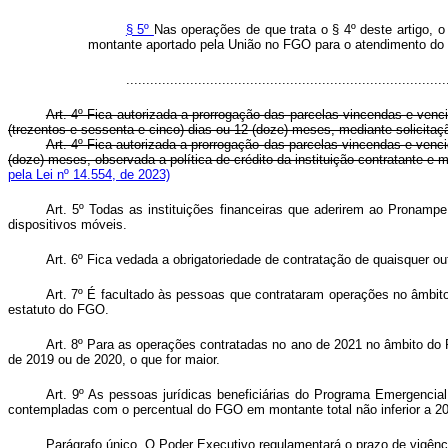
§ 5º
Nas operações de que trata o § 4º deste artigo, o
montante aportado pela União no FGO para o atendimento do
..............................................................................
Art. 4º Fica autorizada a prorrogação das parcelas vincendas e ve
(trezentos e sessenta e cinco) dias ou 12 (doze) meses, mediante solicitaç
Art. 4º Fica autorizada a prorrogação das parcelas vincendas e ven
(doze) meses, observada a política de crédito da instituição contratante
pela Lei nº 14.554, de 2023)
Art. 5º
Todas as instituições financeiras que aderirem ao Pronampe 
dispositivos móveis.
Art. 6º Fica vedada a obrigatoriedade de contratação de quaisquer ou
Art. 7º É facultado às pessoas que contrataram operações no âmbito 
estatuto do FGO.
Art. 8º Para as operações contratadas no ano de 2021 no âmbito do 
de 2019 ou de 2020, o que for maior.
Art. 9º As pessoas jurídicas beneficiárias do Programa Emergencia
contempladas com o percentual do FGO em montante total não inferior a 
Parágrafo único. O Poder Executivo regulamentará o prazo de vigênci