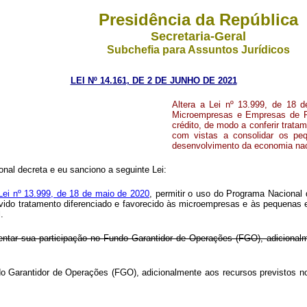
Presidência da República
Secretaria-Geral
Subchefia para Assuntos Jurídicos
LEI Nº 14.161, DE 2 DE JUNHO DE 2021
Altera a Lei nº 13.999, de 18 
Microempresas e Empresas de Pe
crédito, de modo a conferir trat
com vistas a consolidar os pe
desenvolvimento da economia nac
al decreta e eu sanciono a seguinte Lei:
 Lei nº 13.999, de 18 de maio de 2020
, permitir o uso do Programa Naciona
 devido tratamento diferenciado e favorecido às microempresas e às pequen
.
entar sua participação no Fundo Garantidor de Operações (FGO), adicional
ndo Garantidor de Operações (FGO), adicionalmente aos recursos previstos n