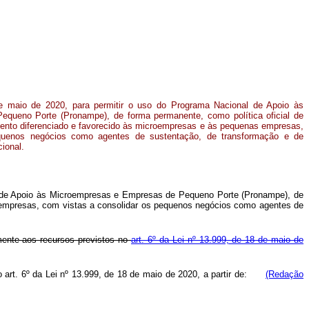
de maio de 2020, para permitir o uso do Programa Nacional de Apoio às
queno Porte (Pronampe), de forma permanente, como política oficial de
amento diferenciado e favorecido às microempresas e às pequenas empresas,
quenos negócios como agentes de sustentação, de transformação e de
ional
.
l de Apoio às Microempresas e Empresas de Pequeno Porte (Pronampe), de
as empresas, com vistas a consolidar os pequenos negócios como agentes de
mente aos recursos previstos no
art. 6º da Lei nº 13.999, de 18 de maio de
o art. 6º da Lei nº 13.999, de 18 de maio de 2020, a partir de:
(Redação