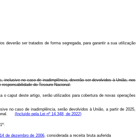
dos deverão ser tratados de forma segregada, para garantir a sua utilização
s, inclusive no caso de inadimplência, deverão ser devolvidos à União, nos
e responsabilidade do Tesouro Nacional.
ata o
caput
deste artigo, serão utilizados para cobertura de novas operações
usive no caso de inadimplência, serão devolvidos à União, a partir de 2025,
acional.
(Incluído pela Lei nº 14.348, de 2022)
1º:
e 14 de dezembro de 2006
, considerada a receita bruta auferida