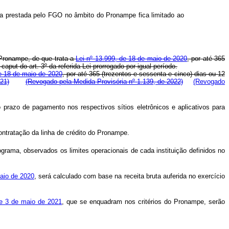
ntia prestada pelo FGO no âmbito do Pronampe fica limitado ao
 Pronampe, de que trata a
Lei nº 13.999, de 18 de maio de 2020
, por até 365
o
caput
do art. 3º da referida Lei prorrogado por igual período.
de 18 de maio de 2020
, por até 365 (trezentos e sessenta e cinco) dias ou 12
21)
(Revogado pela Medida Provisória nº 1.139, de 2022)
(Revogado
o prazo de pagamento nos respectivos sítios eletrônicos e aplicativos para
contratação da linha de crédito do Pronampe.
grama, observados os limites operacionais de cada instituição definidos no
maio de 2020
, será calculado com base na receita bruta auferida no exercício
de 3 de maio de 2021
, que se enquadram nos critérios do Pronampe, serão