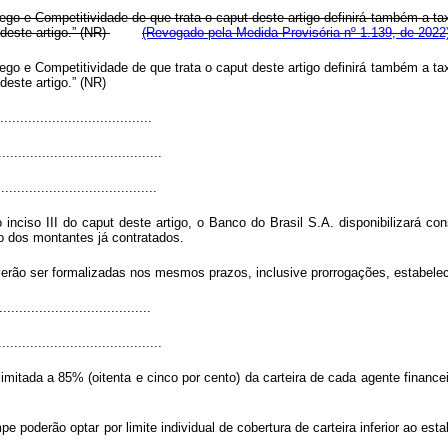
rego e Competitividade de que trata o
caput
deste artigo definirá também a tax
deste artigo.” (NR)
(Revogado pela Medida Provisória nº 1.139, de 2022
rego e Competitividade de que trata o
caput
deste artigo definirá também a tax
deste artigo.” (NR)
.....................................
.........................................
........................................
o inciso III do
caput
deste artigo, o Banco do Brasil S.A. disponibilizará c
 dos montantes já contratados.
erão ser formalizadas nos mesmos prazos, inclusive prorrogações, estabeleci
.....................................
.........................................
á limitada a 85% (oitenta e cinco por cento) da carteira de cada agente finan
 poderão optar por limite individual de cobertura de carteira inferior ao est