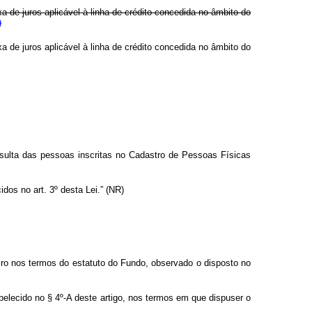
a de juros aplicável à linha de crédito concedida no âmbito do
)
a de juros aplicável à linha de crédito concedida no âmbito do
onsulta das pessoas inscritas no Cadastro de Pessoas Físicas
dos no art. 3º desta Lei.” (NR)
ceiro nos termos do estatuto do Fundo, observado o disposto no
abelecido no § 4º-A deste artigo, nos termos em que dispuser o