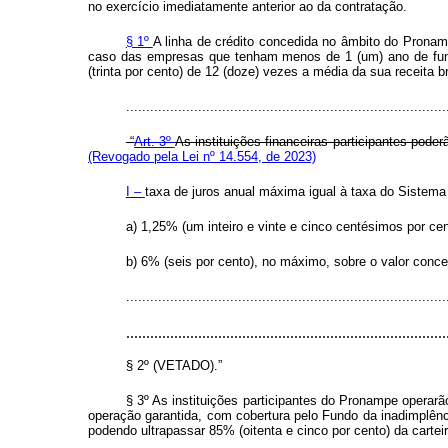
no exercício imediatamente anterior ao da contratação.
§ 1º
A linha de crédito concedida no âmbito do Pronamp
caso das empresas que tenham menos de 1 (um) ano de funci
(trinta por cento) de 12 (doze) vezes a média da sua receita 
..............................................................................
“
Art. 3º
As instituições financeiras participantes po
(Revogado pela Lei nº 14.554, de 2023)
I –
taxa de juros anual máxima igual à taxa do Sistema 
a) 1,25% (um inteiro e vinte e cinco centésimos por c
b) 6% (seis por cento), no máximo, sobre o valor conce
................................................................................
................................................................................
§ 2º (VETADO).”
§ 3º As instituições participantes do Pronampe operar
operação garantida, com cobertura pelo Fundo da inadimplênci
podendo ultrapassar 85% (oitenta e cinco por cento) da carteir