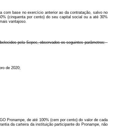
da com base no exercício anterior ao da contratação, salvo no
% (cinquenta por cento) do seu capital social ou a até 30%
 mais vantajoso.
stabelecidos pela Sepec, observados os seguintes parâmetros:
bro de 2020;
o FGO Pronampe, de até 100% (cem por cento) do valor de cada
ntia da carteira da instituição participante do Pronampe, não