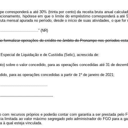
e corresponderá a até 30% (trinta por cento) da receita bruta anual calcula
onamento, hipótese em que o limite do empréstimo corresponderá a até 50
bruta mensal apurada no período, desde o início de suas atividades, o que for
....................................” (NR)
derão formalizar operações de crédito no âmbito do Pronampe nos períodos e
Especial de Liquidação e de Custódia (Selic), acrescida de:
ento) sobre o valor concedido, para as operações concedidas até 31 de dezem
dido, para as operações concedidas a partir de 1º de janeiro de 2021;
..........................................
...............................................
ão com recursos próprios e poderão contar com garantia a ser prestada pel
a limitada ao valor máximo segregado pelo administrador do FGO para a gara
a à qual esteja vinculada.