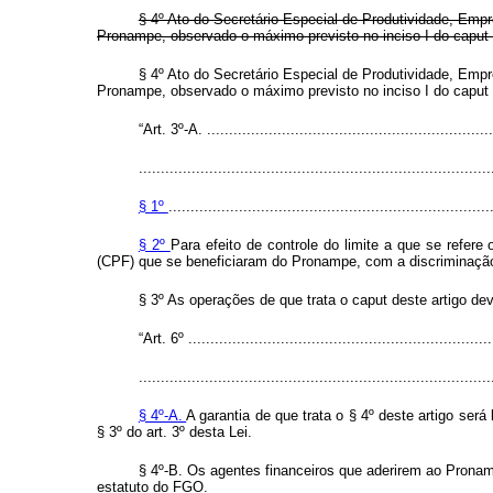
§ 4º Ato do Secretário Especial de Produtividade, Emp
Pronampe, observado o máximo previsto no inciso I do
caput
§ 4º Ato do Secretário Especial de Produtividade, Emp
Pronampe, observado o máximo previsto no inciso I do
caput
“Art. 3º-A. ..................................................................
................................................................................
§ 1º
.........................................................................
§ 2º
Para efeito de controle do limite a que se refere 
(CPF) que se beneficiaram do Pronampe, com a discriminação
§ 3º As operações de que trata o
caput
deste artigo dev
“Art. 6º ......................................................................
................................................................................
§ 4º-A.
A garantia de que trata o § 4º deste artigo ser
§ 3º do art. 3º desta Lei.
§ 4º-B. Os agentes financeiros que aderirem ao Pronampe
estatuto do FGO.