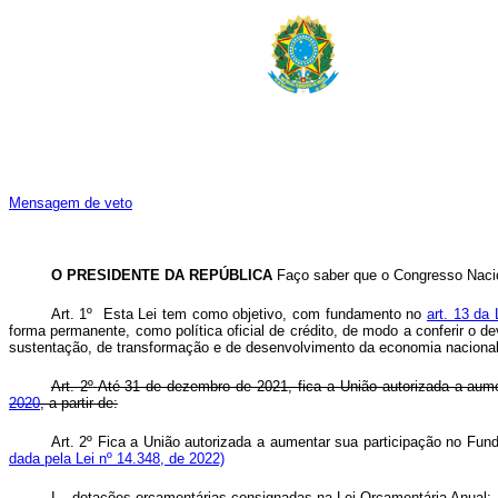
Mensagem de veto
O PRESIDENTE DA REPÚBLICA
Faço saber que o Congresso Nacion
Art. 1º
Esta Lei tem como objetivo, com fundamento no
art. 13 da
forma permanente, como política oficial de crédito, de modo a conferir o
sustentação, de transformação e de desenvolvimento da economia nacional
Art. 2º
Até 31 de dezembro de 2021, fica a União autorizada a aum
2020
, a partir de:
Art. 2º Fica a União autorizada a aumentar sua participação no Fu
dada pela Lei nº 14.348, de 2022)
I – dotações orçamentárias consignadas na Lei Orçamentária Anual;