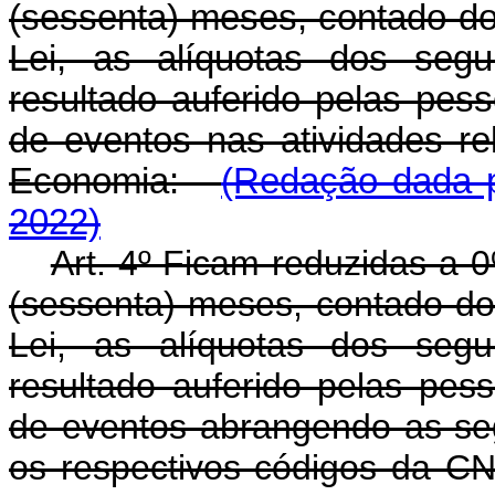
(sessenta) meses, contado do 
Lei, as alíquotas dos segui
resultado auferido pelas pess
de eventos nas atividades re
Economia:
(Redação dada p
2022)
Art. 4º Ficam reduzidas a 
(sessenta) meses, contado do 
Lei, as alíquotas dos segui
resultado auferido pelas pess
de eventos abrangendo as se
os respectivos códigos da CNA