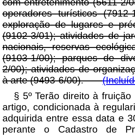
com entretenimento (5611-2/0
operadores turísticos (7912
exploração de lugares e préd
(9102-3/01); atividades de ja
nacionais, reservas ecológi
(9103-1/00); parques de di
2/00); atividades de organizaç
à arte (9493-6/00).
(Incluí
§ 5º Terão direito à fruição
artigo, condicionada à regul
adquirida entre essa data e 
perante o Cadastro de Pre