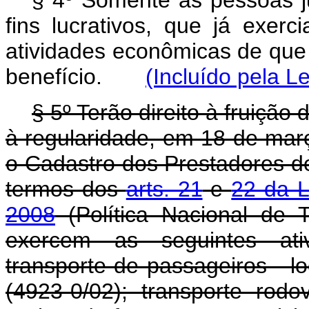
§ 4º Somente as pessoas ju
fins lucrativos, que já exe
atividades econômicas de que t
benefício.
(Incluído pela L
§ 5º Terão direito à fruição 
à regularidade, em 18 de mar
o Cadastro dos Prestadores de
termos dos
arts. 21
e
22 da L
2008
(Política Nacional de T
exercem as seguintes ati
transporte de passageiros - 
(4923-0/02); transporte rodo