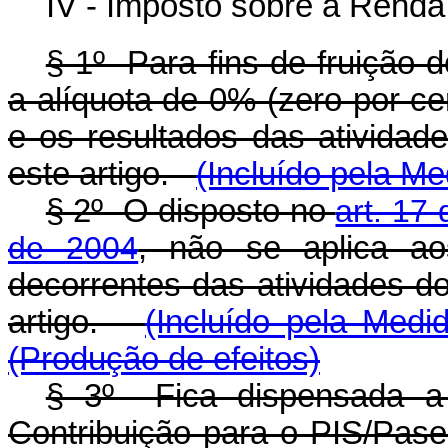
IV - Imposto sobre a Renda
§ 1º Para fins de fruição d
a alíquota de 0% (zero por ce
e os resultados das atividad
este artigo.
(Incluído pela Me
§ 2º O disposto no
art. 17
de 2004
, não se aplica ao
decorrentes das atividades do
artigo.
(Incluído pela Medi
(Produção de efeitos)
§ 3º Fica dispensada a
Contribuição para o PIS/Pas