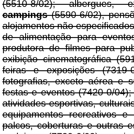
(5510-8/02); albergues, ex
campings
(5590-6/02), pensõ
alojamentos não especificados
de alimentação para evento
produtora de filmes para pub
exibição cinematográfica (59
feiras e exposições (7319-
fotografias, exceto aérea e 
festas e eventos (7420-0/04);
atividades esportivas, culturai
equipamentos recreativos e 
palcos, coberturas e outras e