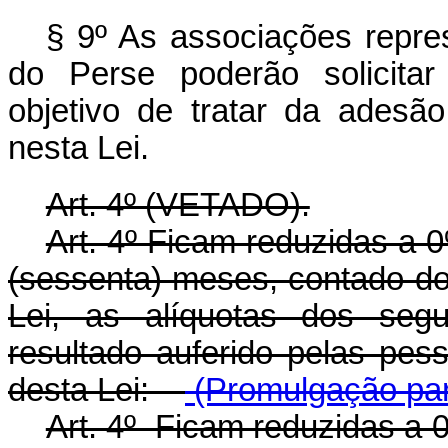
§ 9º As associações repres
do Perse poderão solicitar
objetivo de tratar da adesão
nesta Lei.
Art. 4º (VETADO).
Art. 4º Ficam reduzidas a 
(sessenta) meses, contado do 
Lei, as alíquotas dos segu
resultado auferido pelas pess
desta Lei:
(Promulgação par
Art. 4º Ficam reduzidas a 