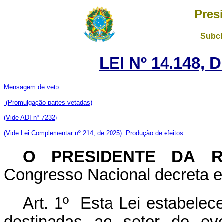
Pres
Subch
LEI Nº 14.148,
Mensagem de veto
(Promulgação partes vetadas)
(Vide ADI nº 7232)
(Vide Lei Complementar nº 214, de 2025)
Produção de efeitos
O PRESIDENTE DA R
Congresso Nacional decreta e 
Art. 1º
Esta Lei estabelec
destinadas ao setor de ev