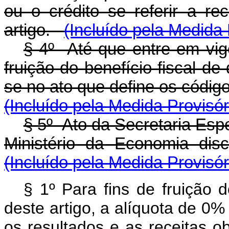
ou o crédito se referir a r
artigo.
(Incluído pela Medida 
§ 4º Até que entre em vig
fruição do benefício fiscal de
se no ato que define os código
(Incluído pela Medida Provisór
§ 5º Ato da Secretaria Espe
Ministério da Economia disci
(Incluído pela Medida Provisór
§ 1º Para fins de fruição d
deste artigo, a alíquota de 0%
os resultados e as receitas o