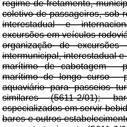
regime de fretamento, municipa
coletivo de passageiros, sob r
interestadual e internacio
excursões em veículos rodoviár
organização de excursões e
intermunicipal, interestadual e
marítimo de cabotagem - pa
marítimo de longo curso - p
aquaviário para passeios tur
similares (5611-2/01); b
especializados em servir bebi
bares e outros estabeleciment