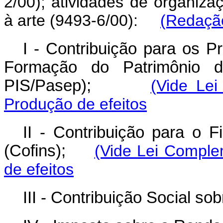
2/00); atividades de organizaç
à arte (9493-6/00):
(Redação
I - Contribuição para os P
Formação do Patrimônio do
PIS/Pasep);
(Vide Le
Produção de efeitos
II - Contribuição para o 
(Cofins);
(Vide Lei Comple
de efeitos
III - Contribuição Social so