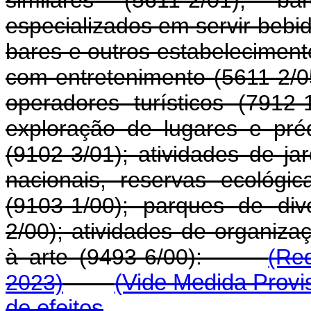
similares (5611-2/01); b
especializados em servir bebi
bares e outros estabeleciment
com entretenimento (5611-2/0
operadores turísticos (7912
exploração de lugares e préd
(9102-3/01); atividades de ja
nacionais, reservas ecológi
(9103-1/00); parques de di
2/00); atividades de organizaç
à arte (9493-6/00):
(Re
2023)
(Vide Medida Provis
de efeitos