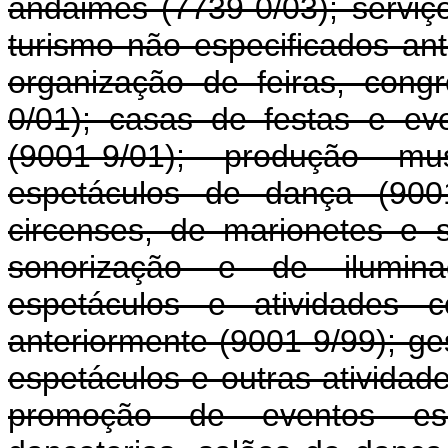
andaimes (7739-0/03); serviç
turismo não especificados ant
organização de feiras, cong
0/01); casas de festas e eve
(9001-9/01); produção mu
espetáculos de dança (9001
circenses, de marionetes e s
sonorização e de iluminaç
espetáculos e atividades c
anteriormente (9001-9/99); ge
espetáculos e outras atividade
promoção de eventos espor