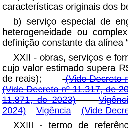
características originais dos b
b) serviço especial de en
heterogeneidade ou complex
definição constante da alínea “
XXII - obras, serviços e fo
cujo valor estimado supera R
de reais);
(Vide Decreto 
(Vide Decreto nº 11.317, de 2
11.871, de 2023)
Vigênc
2024)
Vigência
(Vide Decre
XXIII - termo de referên