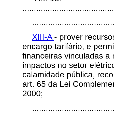
........................................
...................................
XIII-A
- prover recurs
encargo tarifário, e perm
financeiras vinculadas 
impactos no setor elétri
calamidade pública, reco
art. 65 da Lei Complemen
2000;
...................................