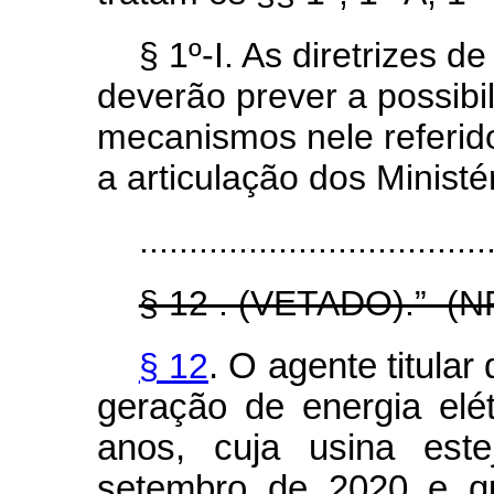
§ 1º-I. As diretrizes d
deverão prever a possibi
mecanismos nele referid
a articulação dos Ministé
...................................
§ 12 . (VETADO).” (N
§ 12
. O agente titular
geração de energia elét
anos, cuja usina es
setembro de 2020 e qu