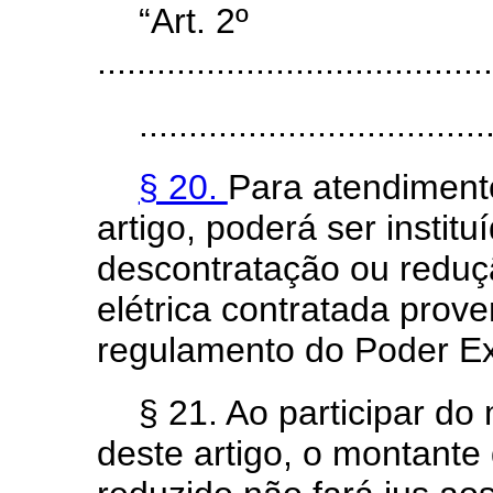
“Art. 2º
........................................
...................................
§ 20.
Para atendiment
artigo, poderá ser insti
descontratação ou redução
elétrica contratada pro
regulamento do Poder Exe
§ 21. Ao participar d
deste artigo, o montante