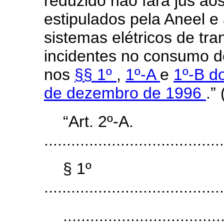
reduzido não fará jus ao
estipulados pela Aneel e 
sistemas elétricos de tra
incidentes no consumo de
nos
§§ 1º
,
1º-A
e
1º-B do
de dezembro de 1996
.”
“Art. 2º-A.
........................................
§ 1º
........................................
...................................