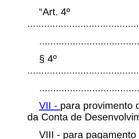
“Art. 4º
........................................
...................................
§ 4º
........................................
...................................
VII -
para provimento 
da Conta de Desenvolvim
VIII - para pagamento