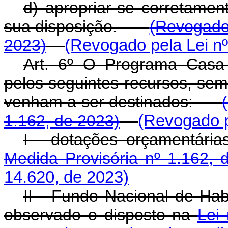
d) apropriar-se corretamen
sua disposição.
(Revogado 
2023)
(Revogado pela Lei nº
Art. 6º O Programa Casa 
pelos seguintes recursos, sem
venham a ser destinados:
1.162, de 2023)
(Revogado p
I - dotações orçamen
Medida Provisória nº 1.162, 
14.620, de 2023)
II - Fundo Nacional de Hab
observado o disposto na
Lei