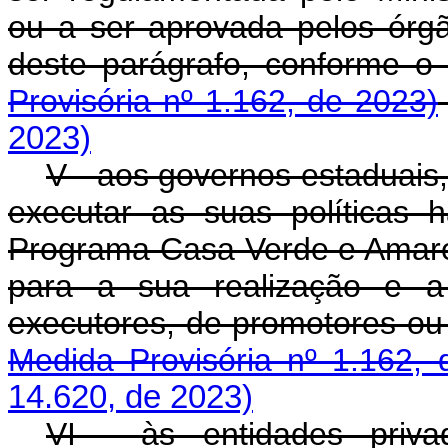
ou a ser aprovada pelos órgão
deste parágrafo, confor
Provisória nº 1.162, de 2023)
2023)
V - aos governos estaduais, 
executar as suas políticas 
Programa Casa Verde e Amare
para a sua realização e a
executores, de promotores
Medida Provisória nº 1.162, 
14.620, de 2023)
VI - às entidades priva