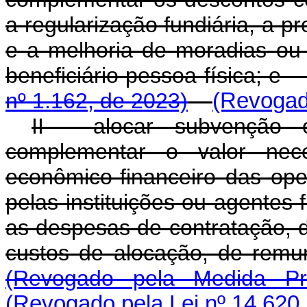
a regularização fundiária, a pr
e a melhoria de moradias o
beneficiário pessoa física;
nº 1.162, de 2023)
(Revogado
II - alocar subvenção 
complementar o valor nece
econômico-financeiro das ope
pelas instituições ou agentes
as despesas de contratação, 
custos de alocação, de rem
(Revogado pela Medida Pr
(Revogado pela Lei nº 14.620,