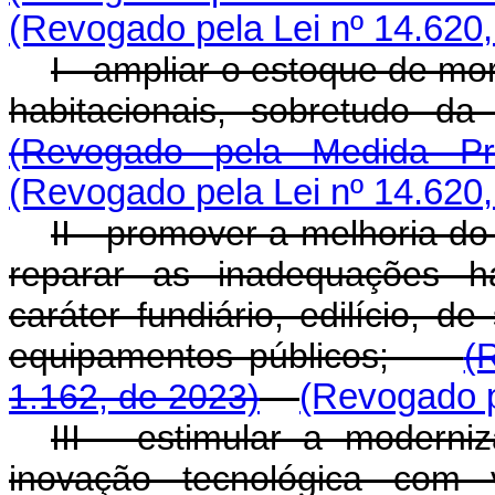
(Revogado pela Lei nº 14.620,
I - ampliar o estoque de m
habitacionais, sobretudo
(Revogado pela Medida Pr
(Revogado pela Lei nº 14.620,
II - promover a melhoria d
reparar as inadequações ha
caráter fundiário, edilício, d
equipamentos públicos;
(
1.162, de 2023)
(Revogado p
III - estimular a modern
inovação tecnológica com 