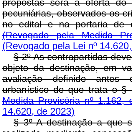
propostas será a oferta do 
pecuniárias, observados os cr
no edital e na portaria de
(Revogado pela Medida Pro
(Revogado pela Lei nº 14.620,
§ 2º As contrapartidas dev
objeto da destinação, em va
avaliação definido antes
urbanístico de que trata o 
Medida Provisória nº 1.162, 
14.620, de 2023)
§ 3º A destinação a que 