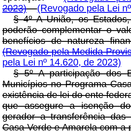
2023)
(Revogado pela Lei nº
§ 4º A União, os Estados, 
poderão complementar o val
benefícios de natureza fina
(Revogado pela Medida Provis
pela Lei nº 14.620, de 2023)
§ 5º A participação dos E
Municípios no Programa Casa
existência de lei do ente fede
que assegure a isenção do
gerador a transferência das
Casa Verde e Amarela com a p