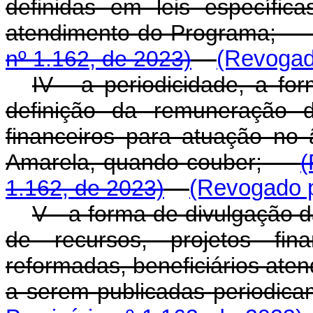
definidas em leis específi
atendimento do Program
nº 1.162, de 2023)
(Revogado
IV - a periodicidade, a fo
definição da remuneração 
financeiros para atuação n
Amarela, quando couber;
(
1.162, de 2023)
(Revogado p
V - a forma de divulgação d
de recursos, projetos fin
reformadas, beneficiários ate
a serem publicadas period