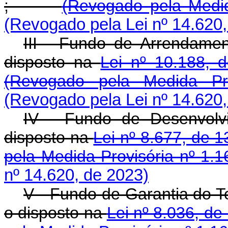
;
(Revogado pela Medid
(Revogado pela Lei nº 14.620,
III - Fundo de Arrendamen
disposto na
Lei nº 10.188, 
(Revogado pela Medida Pr
(Revogado pela Lei nº 14.620,
IV - Fundo de Desenvolv
disposto na
Lei nº 8.677, de 
pela Medida Provisória nº 1.1
nº 14.620, de 2023)
V - Fundo de Garantia do 
o disposto na
Lei nº 8.036, d