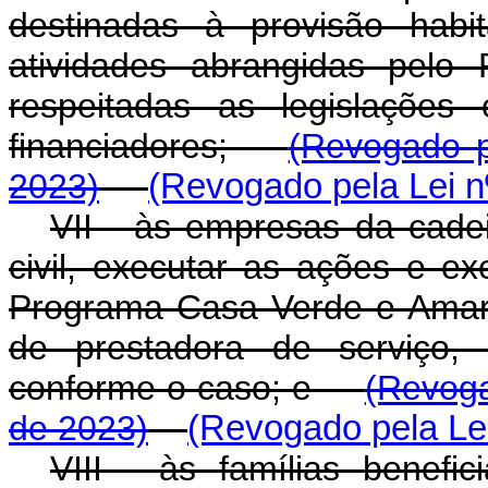
destinadas à provisão habi
atividades abrangidas pelo
respeitadas as legislações 
financiadores;
(Revogado p
2023)
(Revogado pela Lei n
VII - às empresas da cadei
civil, executar as ações e ex
Programa Casa Verde e Amare
de prestadora de serviço,
conforme o caso; e
(Revoga
de 2023)
(Revogado pela Lei
VIII - às famílias benef