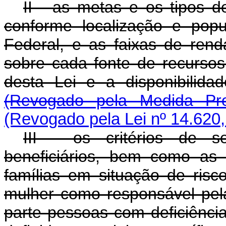
II - as metas e os tipos d
conforme localização e popu
Federal, e as faixas de renda
sobre cada fonte de recursos,
desta Lei e a disponibili
(Revogado pela Medida Pro
(Revogado pela Lei nº 14.620,
III - os critérios de s
beneficiários, bem como as 
famílias em situação de risc
mulher como responsável pel
parte pessoas com deficiência