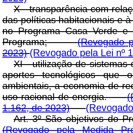
X - transparência com rela
das políticas habitacionais e 
no Programa Casa Verde e A
Programa;
(Revogado p
2023)
(Revogado pela Lei nº 
XI - utilização de sistemas
aportes tecnológicos que 
ambientais, a economia de re
uso racional de energia.
(
1.162, de 2023)
(Revogado 
Art. 3º São objetivos d
(Revogado pela Medida Pro