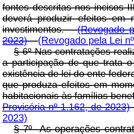
fontes descritas nos incisos I
deverá produzir efeitos em
investimentos.
(Revogado p
2023)
(Revogado pela Lei nº
§ 6º Nas contratações real
a participação de que trata o
existência de lei do ente fede
que produza efeitos em mome
habitacionais às famílias be
Provisória nº 1.162, de 2023)
2023)
§ 7º As operações contra