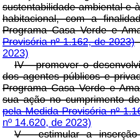
sustentabilidade ambiental e 
habitacional, com a finalid
Programa Casa Verde e
Provisória nº 1.162, de 2023)
2023)
IV - promover o desenvolvi
dos agentes públicos e priv
Programa Casa Verde e Amare
sua ação no cumprimento d
pela Medida Provisória nº 1.1
nº 14.620, de 2023)
V - estimular a inserçã