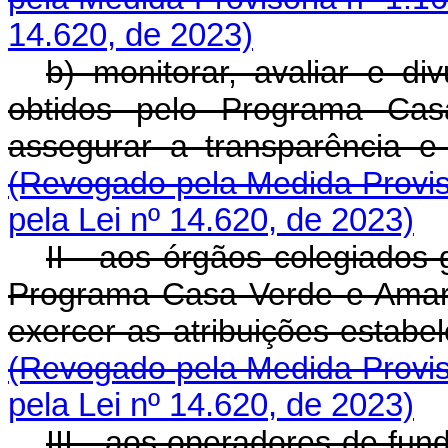
14.620, de 2023)
b) monitorar, avaliar e di
obtidos pelo Programa Ca
assegurar a transparência 
(Revogado pela Medida Provis
pela Lei nº 14.620, de 2023)
II - aos órgãos colegiados
Programa Casa Verde e Amarel
exercer as atribuições estabe
(Revogado pela Medida Provis
pela Lei nº 14.620, de 2023)
III - aos operadores de fu