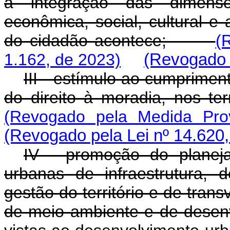
a integração das dimensões
econômica, social, cultural 
do cidadão acontece;
(
1.162, de 2023)
(Revogado p
III - estímulo ao cumprimen
do direito à moradia, nos 
(Revogado pela Medida Prov
(Revogado pela Lei nº 14.620,
IV - promoção do planeja
urbanas de infraestrutura,
gestão do território e de trans
de meio ambiente e de desen