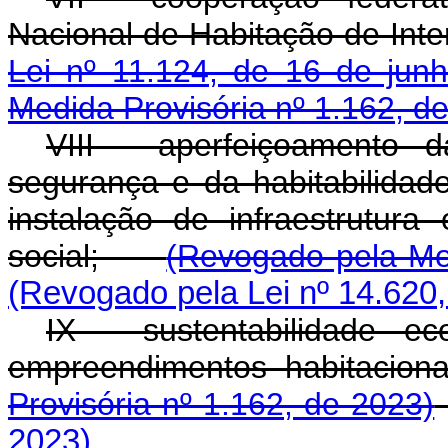
Nacional de Habitação de Inte
Lei nº 11.124, de 16 de ju
Medida Provisória nº 1.162, d
VIII - aperfeiçoamento d
segurança e da habitabilidad
instalação de infraestrutur
social;
(Revogado pela Med
(Revogado pela Lei nº 14.620,
IX - sustentabilidade e
empreendimentos habit
Provisória nº 1.162, de 2023)
2023)