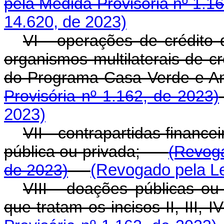
pela Medida Provisória nº 1.1
14.620, de 2023)
VI - operações de crédito 
organismos multilaterais de c
do Programa Casa Verde 
Provisória nº 1.162, de 2023)
2023)
VII - contrapartidas finance
pública ou privada;
(Revoga
de 2023)
(Revogado pela Le
VIII - doações públicas ou
que tratam os incisos II, II