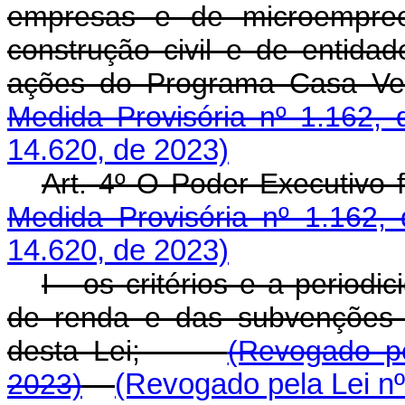
empresas e de microempreen
construção civil e de entidad
ações do Programa Casa 
Medida Provisória nº 1.162, 
14.620, de 2023)
Art. 4º O Poder Executiv
Medida Provisória nº 1.162,
14.620, de 2023)
I - os critérios e a periodi
de renda e das subvenções 
desta Lei;
(Revogado pe
2023)
(Revogado pela Lei nº