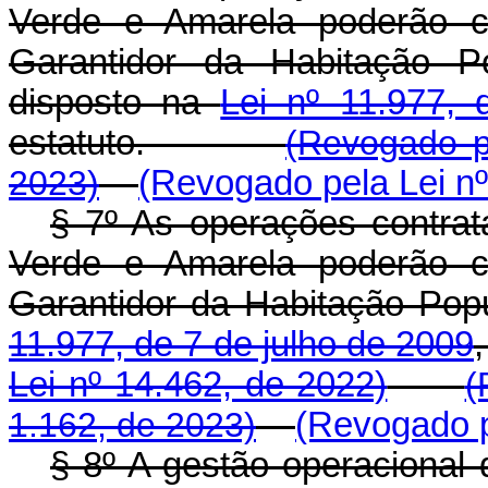
Verde e Amarela poderão c
Garantidor da Habitação 
disposto na
Lei nº 11.977,
estatuto.
(Revogado p
2023)
(Revogado pela Lei nº
§ 7º As operações contra
Verde e Amarela poderão c
Garantidor da Habitação Pop
11.977, de 7 de julho de 2009
Lei nº 14.462, de 2022)
(
1.162, de 2023)
(Revogado p
§ 8º A gestão operacional 