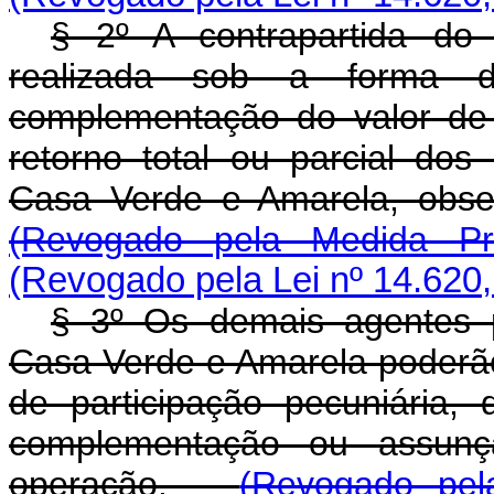
§ 2º A contrapartida do 
realizada sob a forma de
complementação do valor de
retorno total ou parcial do
Casa Verde e Amarela, obs
(Revogado pela Medida Pr
(Revogado pela Lei nº 14.620,
§ 3º Os demais agentes 
Casa Verde e Amarela poderão
de participação pecuniária
complementação ou assunç
operação.
(Revogado pel