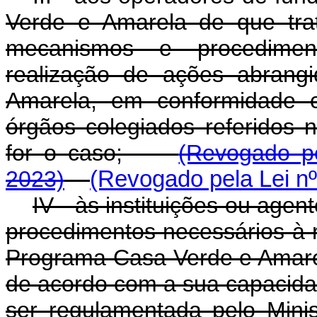
Verde e Amarela de que trat
mecanismos e procediment
realização de ações abrang
Amarela, em conformidade c
órgãos colegiados referidos n
for o caso;
(Revogado pe
2023)
(Revogado pela Lei nº
IV - às instituições ou age
procedimentos necessários à 
Programa Casa Verde e Amarel
de acordo com a sua capacidad
ser regulamentada pelo Mini