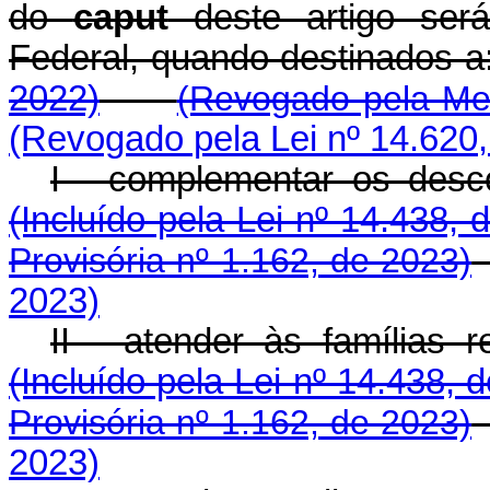
do
caput
deste artigo ser
Federal, quando destinado
2022)
(Revogado pela Med
(Revogado pela Lei nº 14.620,
I - complementar os de
(Incluído pela Lei nº 14.438, 
Provisória nº 1.162, de 2023)
2023)
II - atender às família
(Incluído pela Lei nº 14.438, 
Provisória nº 1.162, de 2023)
2023)