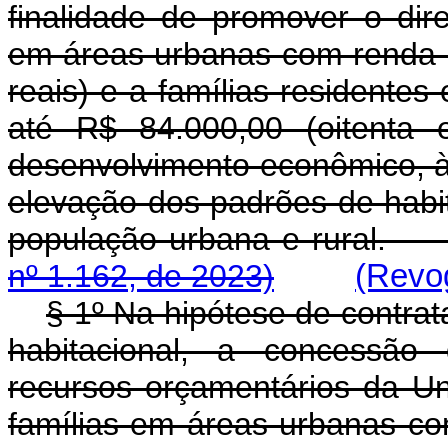
finalidade de promover o dire
em áreas urbanas com renda m
reais) e a famílias residente
até R$ 84.000,00 (oitenta 
desenvolvimento econômico, à
elevação dos padrões de habit
população urbana e rura
nº 1.162, de 2023)
(Revog
§ 1º Na hipótese de contra
habitacional, a concessã
recursos orçamentários da Un
famílias em áreas urbanas c