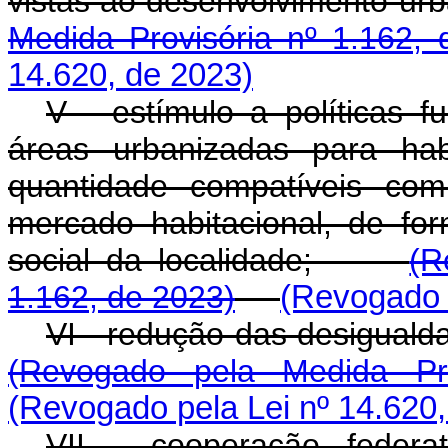
vistas ao desenvolvimento 
Medida Provisória nº 1.162, 
14.620, de 2023)
V - estímulo a políticas f
áreas urbanizadas para hab
quantidade compatíveis com
mercado habitacional, de for
social da localidade;
(R
1.162, de 2023)
(Revogado p
VI - redução das desigual
(Revogado pela Medida Pr
(Revogado pela Lei nº 14.620,
VII - cooperação federa