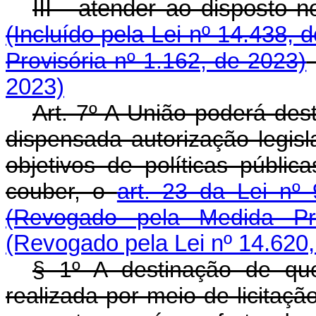
III - atender ao disposto 
(Incluído pela Lei nº 14.438, 
Provisória nº 1.162, de 2023)
2023)
Art. 7º A União poderá des
dispensada autorização legisl
objetivos de políticas públic
couber, o
art. 23 da Lei n
(Revogado pela Medida Pr
(Revogado pela Lei nº 14.620,
§ 1º A destinação de qu
realizada por meio de licitaçã