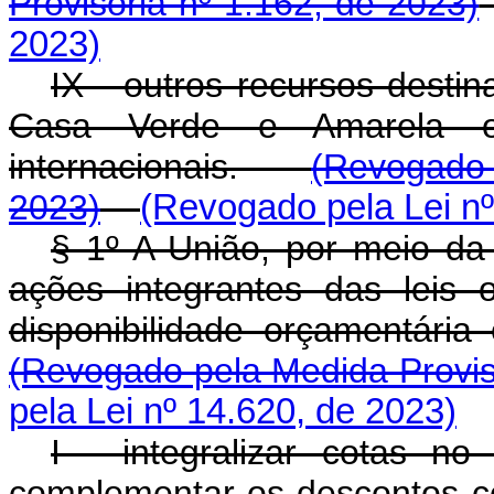
Provisória nº 1.162, de 2023)
2023)
IX - outros recursos dest
Casa Verde e Amarela or
internacionais.
(Revogado 
2023)
(Revogado pela Lei nº
§ 1º A União, por meio da
ações integrantes das leis 
disponibilidade orçamentári
(Revogado pela Medida Provis
pela Lei nº 14.620, de 2023)
I - integralizar cotas no
complementar os descontos c