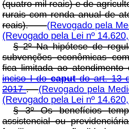
(quatro mil reais) e de agricul
rurais com renda anual de at
reais).
(Revogado pela Med
(Revogado pela Lei nº 14.620,
§ 2º Na hipótese de regul
subvenções econômicas com 
fica limitada ao atendimento 
inciso I do
caput
do art. 13 
2017
.
(Revogado pela Medid
(Revogado pela Lei nº 14.620,
§ 3º Os benefícios tempo
assistencial ou previdenciár