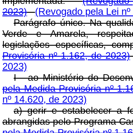
implementada.
(Revogado p
2023)
(Revogado pela Lei nº
Parágrafo único. Na qual
Verde e Amarela, respeita
legislações específicas,
Provisória nº 1.162, de 2023)
2023)
I - ao Ministério do Des
pela Medida Provisória nº 1.1
nº 14.620, de 2023)
a) gerir e estabelecer a
abrangidas pelo Programa C
pela Medida Provisória nº 1.1