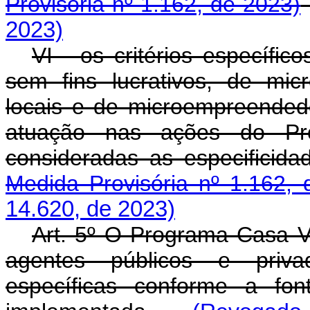
Provisória nº 1.162, de 2023)
2023)
VI - os critérios específi
sem fins lucrativos, de mi
locais e de microempreendedo
atuação nas ações do Pr
consideradas as especific
Medida Provisória nº 1.162, 
14.620, de 2023)
Art. 5º O Programa Casa V
agentes públicos e priva
específicas conforme a fo