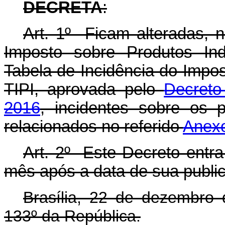
DECRETA
:
Art. 1º Ficam alteradas, 
Imposto sobre Produtos Ind
Tabela de Incidência do Impos
TIPI, aprovada pelo
Decreto
2016
, incidentes sobre os p
relacionados no referido
Anex
Art. 2º Este Decreto entra
mês após a data de sua publi
Brasília, 22 de dezembro
133º da República.