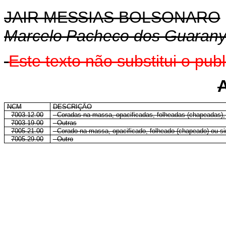
JAIR MESSIAS BOLSONARO
Marcelo Pacheco dos Guaran
Este texto não substitui o p
NCM
DESCRIÇÃO
7003.12.00
-
Coradas na massa, opacificadas, folheadas (chapeadas),
7003.19.00
-
Outras
7005.21.00
-
Corado na massa, opacificado, folheado (chapeado) ou 
7005.29.00
-
Outro