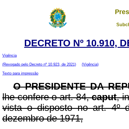
Pres
Subch
DECRETO Nº 10.910, 
Vigência
(Revogado pelo Decreto nº 10.923, de 2021)
(Vigência)
Texto para impressão
O PRESIDENTE DA REP
lhe confere o art. 84,
caput
, i
vista o disposto no art. 4º
dezembro de 1971,