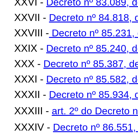
XXVI -
Decreto nº 83.089, d
XXVII -
Decreto nº 84.818, 
XXVIII -
Decreto nº 85.231,
XXIX -
Decreto nº 85.240, 
XXX -
Decreto nº 85.387, 
XXXI -
Decreto nº 85.582, 
XXXII -
Decreto nº 85.934, 
XXXIII -
art. 2º do Decreto 
XXXIV -
Decreto nº 86.551