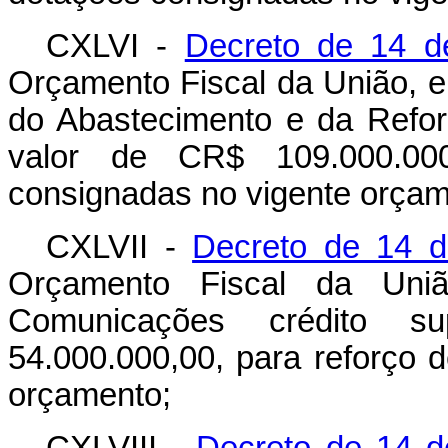
CXLVI -
Decreto de 14 d
Orçamento Fiscal da União, em
do Abastecimento e da Refor
valor de CR$ 109.000.000
consignadas no vigente orçam
CXLVII -
Decreto de 14 
Orçamento Fiscal da Uniã
Comunicações crédito 
54.000.000,00, para reforço 
orçamento;