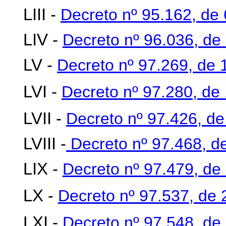
LIII -
Decreto nº 95.162, de
LIV -
Decreto nº 96.036, de
LV -
Decreto nº 97.269, de
LVI -
Decreto nº 97.280, de
LVII -
Decreto nº 97.426, de
LVIII -
Decreto nº 97.468, de
LIX -
Decreto nº 97.479, de
LX -
Decreto nº 97.537, de 
LXI -
Decreto nº 97.548, de