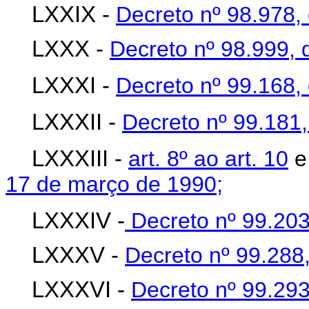
LXXIX -
Decreto nº 98.978,
LXXX -
Decreto nº 98.999,
LXXXI -
Decreto nº 99.168,
LXXXII -
Decreto nº 99.181
LXXXIII -
art. 8º ao art. 10
17 de março de 1990;
LXXXIV -
Decreto nº 99.203,
LXXXV -
Decreto nº 99.288
LXXXVI -
Decreto nº 99.293