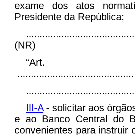
exame dos atos normati
Presidente da República;
........................................
(NR)
“Ar
............................................
........................................
III-A
- solicitar aos órgão
e ao Banco Central do Br
convenientes para instruir 