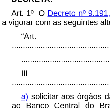
Art. 1º O
Decreto nº 9.191
a vigorar com as seguintes al
“Ar
............................................
........................................
II
............................................
a)
solicitar aos órgãos d
ao Banco Central do Bras