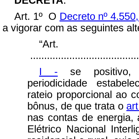
DECRETA
:
Art. 1º O
Decreto nº 4.550
a vigorar com as seguintes al
“Ar
.......................................
I -
se positivo, 
periodicidade estabel
rateio proporcional ao c
bônus, de que trata o
ar
nas contas de energia,
Elétrico Nacional Interl