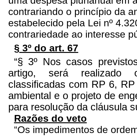
uma despesa plurianual em 
contrariando o princípio da 
estabelecido pela Lei nº 4.3
contrariedade ao interesse pú
§ 3º do art. 67
“§
3
º
Nos
c
asos
p
revi
s
t
o
ar
t
i
g
o,
será
r
eali
z
a
d
o
c
lassifi
c
a
das
c
o
m
RP
6,
RP
a
m
bi
e
ntal e
o
proj
e
to
de
e
n
g
p
a
ra
re
s
ol
u
ç
ão
da
c
lá
u
sula
s
Razões do veto
“Os impedimentos de ordem 