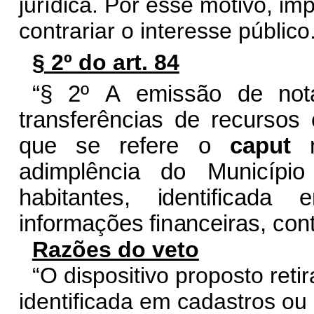
jurídica. Por esse motivo, im
contrariar o interesse público
§ 2º do art. 84
“§
2º
A
emissão
de
n
o
t
t
ra
n
s
f
er
ê
n
c
ias
de
re
c
ursos
que
se
re
f
ere
o
c
a
put
a
dim
p
lê
n
c
i
a do
M
u
ni
c
í
p
io
ha
b
i
ta
n
tes,
i
de
n
ti
f
i
c
a
da
e
i
n
for
m
ações
fi
n
a
n
c
eiras,
c
o
n
Razões do veto
“O dispositivo proposto reti
identificada em cadastros ou