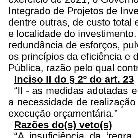
Integrado de Projetos de Inv
dentre outras, de custo total 
e localidade do investimento. 
redundância de esforços, pul
os princípios da eficiência 
Pública, razão pelo qual contr
Inciso II do § 2º do art. 23
“II - as
me
d
i
das
a
d
o
ta
d
a
s
e
a
n
ec
e
ssida
d
e
d
e reali
z
ação
ex
e
c
u
ç
ão
or
ç
am
e
ntár
i
a.”
Razões do(s) veto(s)
“A insuficiência da ‘regr