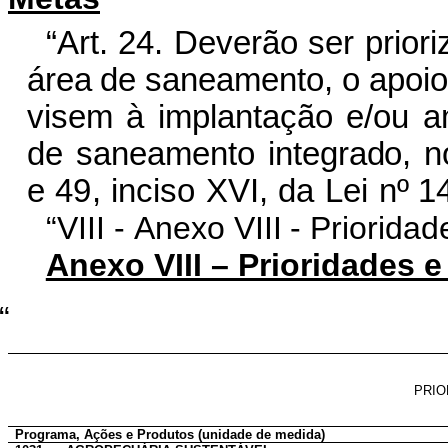
“Ar
t
.
2
4
.
Deve
r
ão
ser
pr
io
ri
área
de
san
e
amen
t
o,
o a
p
oio
vi
s
em
à
i
m
pla
n
tação
e
/
ou
a
de
sa
n
eamento
i
n
tegra
d
o,
n
e
4
9
,
i
n
c
iso
XVI,
da
Lei
nº 1
“VIII -
A
n
exo
VIII
-
Pr
i
ori
d
a
d
Anexo VIII – Prioridades 
“
PRIO
Programa, Ações e Produtos (unidade de medida)