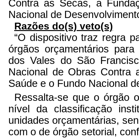
C
o
nt
r
a
as
S
e
c
as,
a
F
u
n
da
Nacio
n
al
de
Des
e
nvolvi
m
e
n
t
Razões do(s) veto(s)
“O dispositivo traz regra p
órgãos orçamentários par
dos Vales do São Francis
Nacional de Obras Contra 
Saúde e o Fundo Nacional d
Ressalta-se que o órgão o
nível da classificação insti
unidades orçamentárias, sen
com o de órgão setorial, con