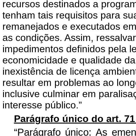
recursos destinados a progra
tenham tais requisitos para s
remanejados e executados em
as condições. Assim, ressalva
impedimentos definidos pela lei
economicidade e qualidade da
inexistência de licença ambien
resultar em problemas ao lon
inclusive culminar em paralisa
interesse público.”
Parágrafo único do art. 71 
“Parágrafo
úni
c
o:
As
e
me