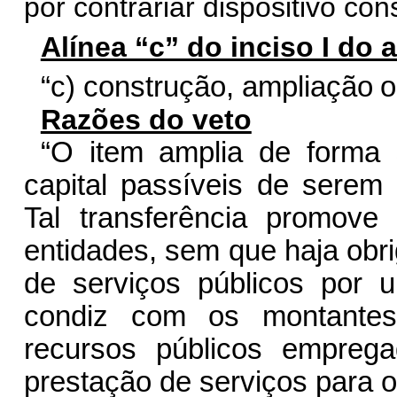
por contrariar dispositivo cons
Alínea “c” do inciso I do a
“c) co
n
str
u
ç
ão,
am
p
l
i
ação
Razões do veto
“O item amplia de forma s
capital passíveis de serem
Tal transferência promov
entidades, sem que haja obr
de serviços públicos por
condiz com os montantes 
recursos públicos empreg
prestação de serviços para 