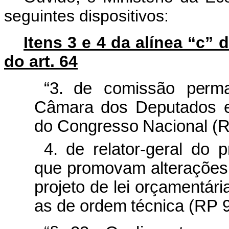
seguintes dispositivos:
Itens 3 e 4 da alínea “c” d
do art. 64
“3. d
e
c
omissão
p
e
rm
C
âma
r
a
dos
D
e
p
u
t
a
d
os
do
C
o
n
gresso
Naci
o
n
al
(
4. de
rel
a
to
r
-
g
eral
do
p
que
promovam
al
t
eraçõe
pro
j
e
t
o de lei
o
rçame
n
tá
r
i
as
d
e ordem
té
c
ni
c
a
(
R
P
9