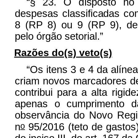
“§
2
3
.
O
d
i
s
pos
t
o
no
d
es
p
esas
c
lassifi
c
a
das
c
o
8
(
RP
8)
o
u
9
(
R
P
9),
de
pelo
órgão
se
t
orial.”
Razões do(s) veto(s)
“Os itens 3 e 4 da alínea 
criam novos marcadores de
contribui para a alta rigid
apenas o cumprimento d
observância do Novo Regi
o
n
95/2016 (teto de gastos