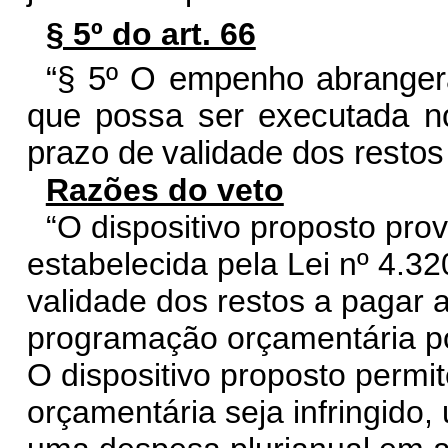
§ 5º do art. 66
“§
5º
O
empe
n
h
o
a
bra
n
g
e
que
possa
ser
executa
d
a n
pr
a
zo
de
val
i
da
d
e
dos
res
t
os
Razões do veto
“O dispositivo proposto pro
estabelecida pela Lei nº 4.32
validade dos restos a pagar
programação orçamentária po
O dispositivo proposto permit
orçamentária seja infringid