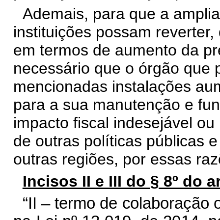
Ademais, para que a amplia
instituições possam reverter,
em termos de aumento da pre
necessário que o órgão que p
mencionadas instalações aum
para a sua manutenção e fun
impacto fiscal indesejável o
de outras políticas públicas
outras regiões, por essas razõ
Incisos II e III do § 8º do a
“II –
ter
m
o
d
e
c
ola
b
oraç
ã
o