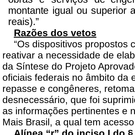
m
o
nt
a
n
t
e
igual
o
u
s
u
per
i
or
r
e
ais
)
.”
Razões dos vetos
“Os dispositivos propostos 
reativar a necessidade de el
da Síntese do Projeto Aprovado
oficiais federais no âmbito da
repasse e congêneres, retoman
desnecessário, que foi suprim
as informações pertinentes e 
Mais Brasil, a qual tem acesso 
Alínea “r” do inciso I do § 