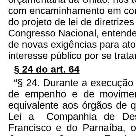
com encaminhamento em cons
do projeto de lei de diretri
Congresso Nacional, entende
de novas exigências para atos
interesse público por se trata
§ 24 do art. 64
“§
2
4
.
D
u
ra
n
te
a
execu
ç
ão
d
e
empe
n
ho
e
de movime
e
q
u
i
vale
n
te
a
os
órgãos
de
Lei
a
C
omp
a
n
hia
de
D
e
F
r
a
n
c
is
c
o
e
d
o
Par
n
a
í
ba,