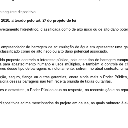
 seguinte dispositivo:
 2010, alterado pelo art. 2º do projeto de lei
eitamento hidrelétrico, classificada como de alto risco ou de alto dano pote
 do empreendedor de barragem de acumulação de água em apresentar uma gar
classificado como de alto risco ou alto dano potencial associado.
dida proposta contraria o interesse público, pois esse tipo de barragem cum
a para abastecimento humano e usos múltiplos, e também o controle de chei
res desse tipo de barragens e, notoriamente, sofrem, no atual contexto, uma
ção, seguro, fiança ou outras garantias, onera ainda mais o Poder Público,
aioria dessas barragens não tem receita oriunda de taxas ou tarifas.
tes e desastres, o Poder Público atua na resposta, na reconstrução e na re
 dispositivos acima mencionados do projeto em causa, as quais submeto à 