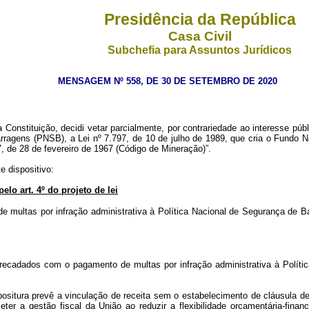
Presidência da República
Casa Civil
Subchefia para Assuntos Jurídicos
MENSAGEM Nº 558, DE 30 DE SETEMBRO DE 2020
 Constituição, decidi vetar parcialmente, por contrariedade ao interesse públ
ragens (PNSB), a Lei nº 7.797, de 10 de julho de 1989, que cria o Fundo N
7, de 28 de fevereiro de 1967 (Código de Mineração)”.
e dispositivo:
elo art. 4º do projeto de lei
e multas por infração administrativa à Política Nacional de Segurança de B
 arrecadados com o pagamento de multas por infração administrativa à Polít
positura prevê a vinculação de receita sem o estabelecimento de cláusula de 
 a gestão fiscal da União ao reduzir a flexibilidade orçamentária-financei