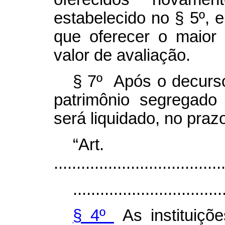
estabelecido no § 5º, 
que oferecer o maior
valor de avaliação.
§ 7º Após o decurso
patrimônio segregad
será liquidado, no pra
“
Ar
.....................................
.................................
§ 4º
As instituiçõ