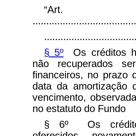
“
Ar
.....................................
.................................
§ 5º
Os créditos h
não recuperados ser
financeiros, no prazo
data da amortização d
vencimento, observada
no estatuto do Fundo
§ 6º Os crédito
oferecidos novame