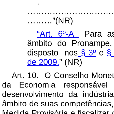
.
………………………………….............
………”(NR)
“
Art. 6º-A
Para as 
âmbito do Pronampe
disposto nos
§ 3º
e
§ 
de 2009.
” (NR)
Art. 10. O Conselho Monetá
da Economia responsável p
desenvolvimento da indústri
âmbito de suas competências, 
Medida Provisória e fiscalizar