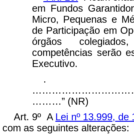
em Fundos Garantidor
Micro, Pequenas e M
de Participação em Op
órgãos colegiado
competências serão e
Executivo.
.
………………………………….............
………” (NR)
Art. 9º A
Lei nº 13.999, de
com as seguintes alterações: