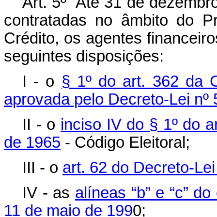
Art. 5º Até 31 de dezembro
contratadas no âmbito do P
Crédito, os agentes financeir
seguintes disposições:
I - o
§ 1º do art. 362 da 
aprovada pelo Decreto-Lei nº 
II - o
inciso IV do § 1º do a
de 1965
- Código Eleitoral;
III - o
art. 62 do Decreto-Lei
IV - as
alíneas “b” e “c” do
11 de maio de 199
0;