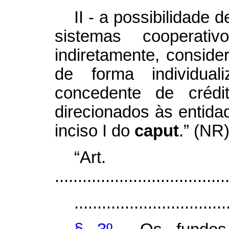
II - a possibilidade 
sistemas cooperati
indiretamente, conside
de forma individu
concedente de crédi
direcionados às entida
inciso I do
caput
.” (NR
“Ar
.....................................
.................................