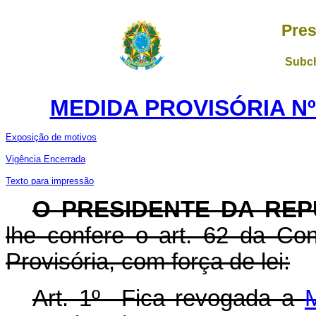
Pres
Subch
MEDIDA PROVISÓRIA Nº 
Exposição de motivos
Vigência Encerrada
Texto para impressão
O PRESIDENTE DA REP
lhe confere o art. 62 da Con
Provisória, com força de lei:
Art. 1º Fica revogada a
M