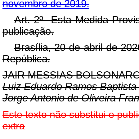
novembro de 2019.
Art. 2º Esta Medida Provis
publicação.
Brasília, 20 de abril de 2
República.
JAIR MESSIAS BOLSONAR
Luiz Eduardo Ramos Baptista 
Jorge Antonio de Oliveira Fra
Este texto não substitui o pu
extra