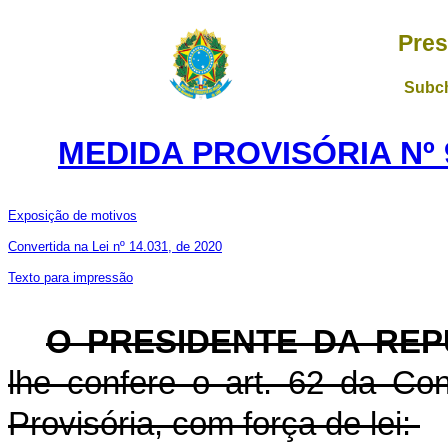
Pres
Subch
MEDIDA PROVISÓRIA Nº 
Exposição de motivos
Convertida na Lei nº 14.031, de 2020
Texto para impressão
O PRESIDENTE DA REP
lhe confere o art. 62 da Con
Provisória, com força de lei: